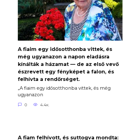
A fiaim egy idősotthonba vittek, és
még ugyanazon a napon eladásra
kínálták a házamat — de az első vevő
észrevett egy fényképet a falon, és
felhívta a rendőrséget.
„A fiaim egy idősotthonba vittek, és még
ugyanazon
0
4.4к.
A fiam felhívott, és suttogva mondta: