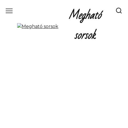
Перейти
Megható
к
содержанию
sorsok