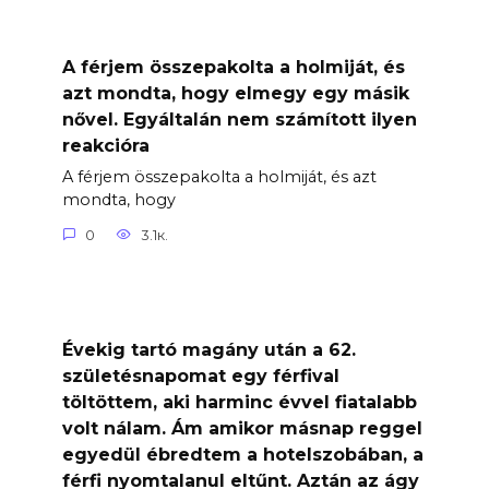
A férjem összepakolta a holmiját, és
azt mondta, hogy elmegy egy másik
nővel. Egyáltalán nem számított ilyen
reakcióra
A férjem összepakolta a holmiját, és azt
mondta, hogy
0
3.1к.
Évekig tartó magány után a 62.
születésnapomat egy férfival
töltöttem, aki harminc évvel fiatalabb
volt nálam. Ám amikor másnap reggel
egyedül ébredtem a hotelszobában, a
férfi nyomtalanul eltűnt. Aztán az ágy