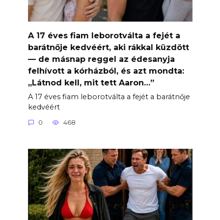
A 17 éves fiam leborotválta a fejét a
barátnője kedvéért, aki rákkal küzdött
— de másnap reggel az édesanyja
felhívott a kórházból, és azt mondta:
„Látnod kell, mit tett Aaron…”
A 17 éves fiam leborotválta a fejét a barátnője
kedvéért
0
468