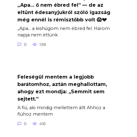
„Apa… ő nem ébred fel” — de az
eltűnt édesanyjukról szóló igazság
még ennél is rémisztőbb volt 😱💔
„Apa… a kishúgom nem ébred fel. Három
napja nem ettünk
0
138
Feleségül mentem a legjobb
barátomhoz, aztán meghallottam,
ahogy ezt mondja: „Semmit sem
sejtett.”
A fiú, aki mindig mellettem állt Ahhoz a
fiúhoz mentem
0
416