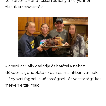
kor történt, Hendrickson és Sally a helyszínen
életüket vesztették.
Richard és Sally családja és barátai a nehéz
időkben a gondolatainkban és imáinkban vannak.
Hiányozni fognak a közösségnek, és veszteségüket
mélyen érzik majd.