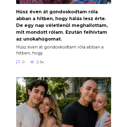
Húsz éven át gondoskodtam róla
abban a hitben, hogy hálás lesz érte.
De egy nap véletlenül meghallottam,
mit mondott rólam. Ezután felhívtam
az unokahúgomat.
Húsz éven át gondoskodtam róla abban a
hitben, hogy
0
2.3к.