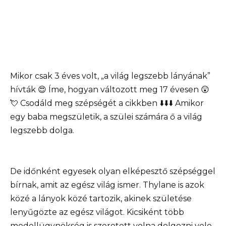
Mikor csak 3 éves volt, „a világ legszebb lányának”
hívták 😍 Íme, hogyan változott meg 17 évesen 😲
💘 Csodáld meg szépségét a cikkben ⬇️⬇️⬇️ Amikor
egy baba megszületik, a szülei számára ő a világ
legszebb dolga.
De időnként egyesek olyan elképesztő szépséggel
bírnak, amit az egész világ ismer. Thylane is azok
közé a lányok közé tartozik, akinek születése
lenyűgözte az egész világot. Kicsiként több
modellügynökség is szeretett volna dolgozni vele