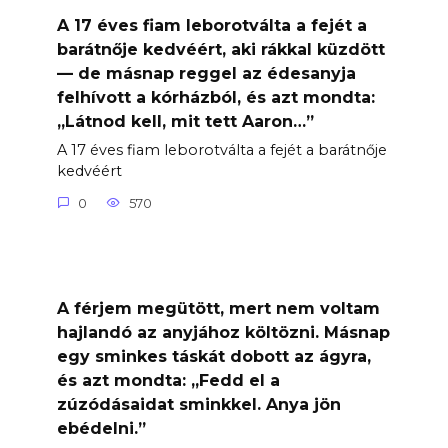
A 17 éves fiam leborotválta a fejét a
barátnője kedvéért, aki rákkal küzdött
— de másnap reggel az édesanyja
felhívott a kórházból, és azt mondta:
„Látnod kell, mit tett Aaron…”
A 17 éves fiam leborotválta a fejét a barátnője
kedvéért
0
570
A férjem megütött, mert nem voltam
hajlandó az anyjához költözni. Másnap
egy sminkes táskát dobott az ágyra,
és azt mondta: „Fedd el a
zúzódásaidat sminkkel. Anya jön
ebédelni.”