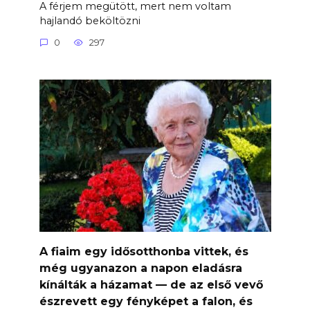
A férjem megütött, mert nem voltam
hajlandó beköltözni
0
297
A fiaim egy idősotthonba vittek, és
még ugyanazon a napon eladásra
kínálták a házamat — de az első vevő
észrevett egy fényképet a falon, és