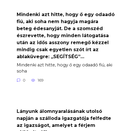
Mindenki azt hitte, hogy ő egy odaadó
fiú, aki soha nem hagyja magára
beteg édesanyját. De a szomszéd
észrevette, hogy minden látogatása
után az idős asszony remegő kézzel
mindig csak egyetlen szót írt az
ablaküvegre: „SEGÍTSÉG”…
Mindenki azt hitte, hogy ő egy odaadó fiú, aki
soha
0
169
Lányunk álomnyaralásának utolsó
napján a szálloda igazgatója felfedte
az igazságot, amelyet a férjem