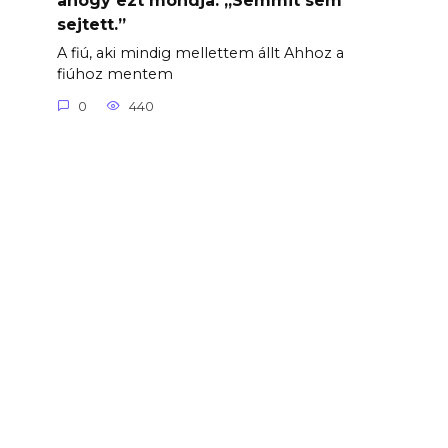
ahogy ezt mondja: „Semmit sem
sejtett.”
A fiú, aki mindig mellettem állt Ahhoz a
fiúhoz mentem
0
440