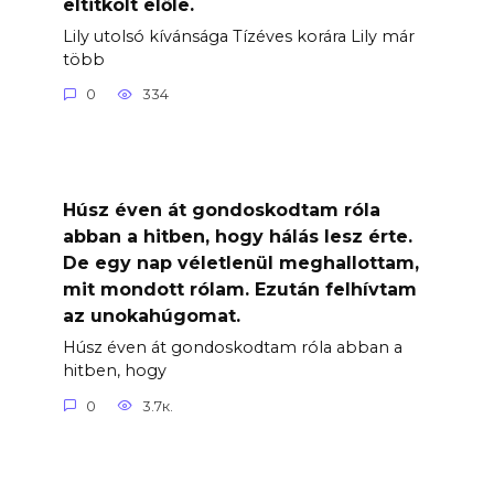
eltitkolt előle.
Lily utolsó kívánsága Tízéves korára Lily már
több
0
334
Húsz éven át gondoskodtam róla
abban a hitben, hogy hálás lesz érte.
De egy nap véletlenül meghallottam,
mit mondott rólam. Ezután felhívtam
az unokahúgomat.
Húsz éven át gondoskodtam róla abban a
hitben, hogy
0
3.7к.