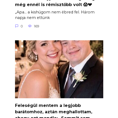
még ennél is rémisztőbb volt 😱💔
„Apa… a kishúgom nem ébred fel. Három
napja nem ettünk
0
169
Feleségül mentem a legjobb
barátomhoz, aztán meghallottam,