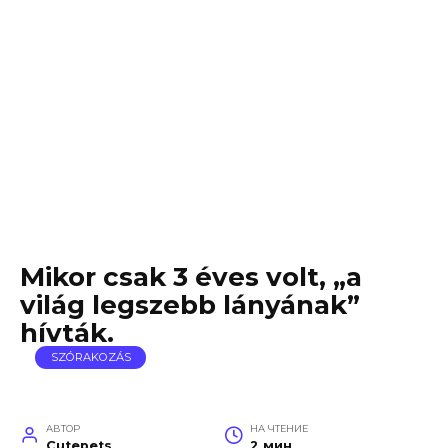
Mikor csak 3 éves volt, „a
világ legszebb lányának”
hívták.
SZÓRAKOZÁS
АВТОР
НА ЧТЕНИЕ
Cutepets
2 мин