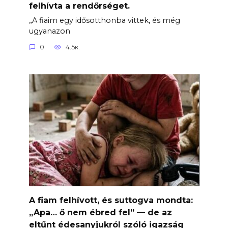
felhívta a rendőrséget.
„A fiaim egy idősotthonba vittek, és még
ugyanazon
0
4.5к.
A fiam felhívott, és suttogva mondta:
„Apa… ő nem ébred fel” — de az
eltűnt édesanyjukról szóló igazság