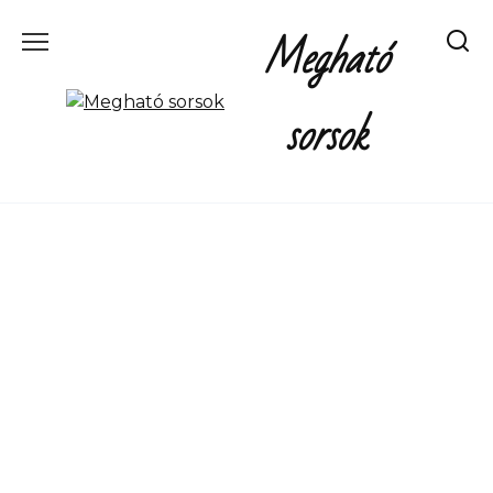
Перейти
Megható
к
содержанию
sorsok