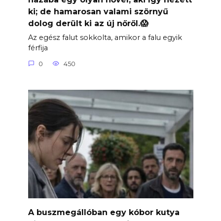
ki; de hamarosan valami szörnyű
dolog derült ki az új nőről.😱
Az egész falut sokkolta, amikor a falu egyik
férfija
0
450
A buszmegállóban egy kóbor kutya