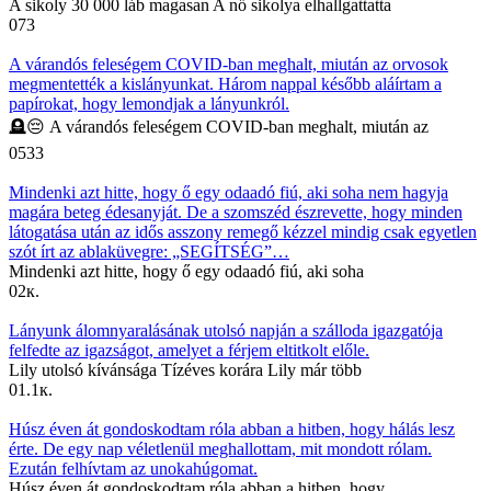
A sikoly 30 000 láb magasan A nő sikolya elhallgattatta
0
73
A várandós feleségem COVID-ban meghalt, miután az orvosok
megmentették a kislányunkat. Három nappal később aláírtam a
papírokat, hogy lemondjak a lányunkról.
🪦😔 A várandós feleségem COVID-ban meghalt, miután az
0
533
Mindenki azt hitte, hogy ő egy odaadó fiú, aki soha nem hagyja
magára beteg édesanyját. De a szomszéd észrevette, hogy minden
látogatása után az idős asszony remegő kézzel mindig csak egyetlen
szót írt az ablaküvegre: „SEGÍTSÉG”…
Mindenki azt hitte, hogy ő egy odaadó fiú, aki soha
0
2к.
Lányunk álomnyaralásának utolsó napján a szálloda igazgatója
felfedte az igazságot, amelyet a férjem eltitkolt előle.
Lily utolsó kívánsága Tízéves korára Lily már több
0
1.1к.
Húsz éven át gondoskodtam róla abban a hitben, hogy hálás lesz
érte. De egy nap véletlenül meghallottam, mit mondott rólam.
Ezután felhívtam az unokahúgomat.
Húsz éven át gondoskodtam róla abban a hitben, hogy