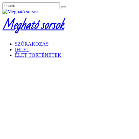
Перейти
Search
к
for:
содержанию
Megható sorsok
SZÓRAKOZÁS
IHLET
ÉLET TÖRTÉNETEK