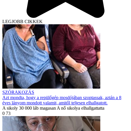
LEGJOBB CIKKEK
SZÓRAKOZÁS
Azt mondta, hogy a repülőgép mosdójában szoptassak, aztán a 8
éves lányom mondott valamit, amitől teljesen elhallgatott.
A sikoly 30 000 láb magasan A nő sikolya elhallgattatta
0
73