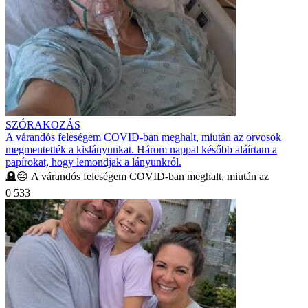
SZÓRAKOZÁS
A várandós feleségem COVID-ban meghalt, miután az orvosok
megmentették a kislányunkat. Három nappal később aláírtam a
papírokat, hogy lemondjak a lányunkról.
🪦😔 A várandós feleségem COVID-ban meghalt, miután az
0
533