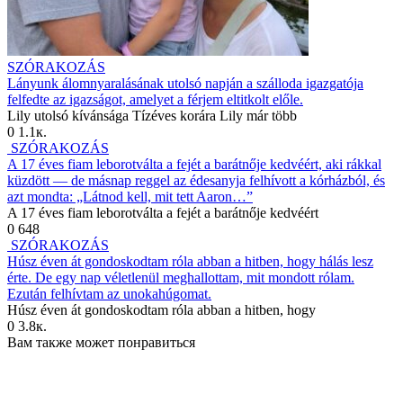
SZÓRAKOZÁS
Lányunk álomnyaralásának utolsó napján a szálloda igazgatója
felfedte az igazságot, amelyet a férjem eltitkolt előle.
Lily utolsó kívánsága Tízéves korára Lily már több
0
1.1к.
SZÓRAKOZÁS
A 17 éves fiam leborotválta a fejét a barátnője kedvéért, aki rákkal
küzdött — de másnap reggel az édesanyja felhívott a kórházból, és
azt mondta: „Látnod kell, mit tett Aaron…”
A 17 éves fiam leborotválta a fejét a barátnője kedvéért
0
648
SZÓRAKOZÁS
Húsz éven át gondoskodtam róla abban a hitben, hogy hálás lesz
érte. De egy nap véletlenül meghallottam, mit mondott rólam.
Ezután felhívtam az unokahúgomat.
Húsz éven át gondoskodtam róla abban a hitben, hogy
0
3.8к.
Вам также может понравиться