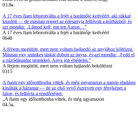
0
3.8к.
A 17 éves fiam leborotválta a fejét a barátnője kedvéért, aki rákkal
küzdött — de másnap reggel az édesanyja felhívott a kórházból, és
azt mondta: „Látnod kell, mit tett Aaron…”
A 17 éves fiam leborotválta a fejét a barátnője kedvéért
0
648
A férjem megütött, mert nem voltam hajlandó az anyjához költözni.
Másnap egy sminkes táskát dobott az ágyra, és azt mondta: „Fedd el
a zúzódásaidat sminkkel. Anya jön ebédelni.”
A férjem megütött, mert nem voltam hajlandó beköltözni
0
315
A fiaim egy idősotthonba vittek, és még ugyanazon a napon eladásra
kínálták a házamat — de az első vevő észrevett egy fényképet a
falon, és felhívta a rendőrséget.
„A fiaim egy idősotthonba vittek, és még ugyanazon
0
4.5к.