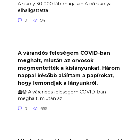
A sikoly 30 000 láb magasan A nő sikolya
elhallgattatta
0
94
A várandós feleségem COVID-ban
meghalt, miután az orvosok
megmentették a kislányunkat. Három
nappal később aláírtam a papírokat,
hogy lemondjak a lányunkról.
🪦😔 A várandós feleségem COVID-ban
meghalt, miután az
0
655