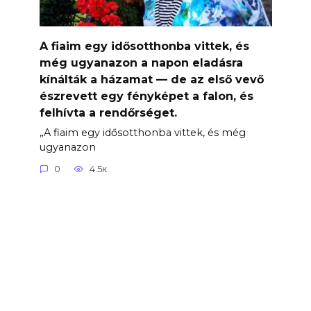
A fiaim egy idősotthonba vittek, és
még ugyanazon a napon eladásra
kínálták a házamat — de az első vevő
észrevett egy fényképet a falon, és
felhívta a rendőrséget.
„A fiaim egy idősotthonba vittek, és még
ugyanazon
0
4.5к.