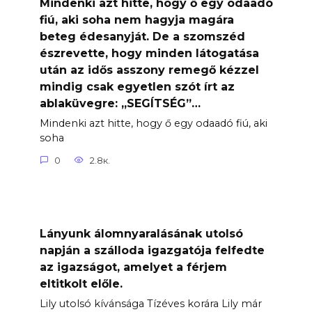
Mindenki azt hitte, hogy ő egy odaadó
fiú, aki soha nem hagyja magára
beteg édesanyját. De a szomszéd
észrevette, hogy minden látogatása
után az idős asszony remegő kézzel
mindig csak egyetlen szót írt az
ablaküvegre: „SEGÍTSÉG”…
Mindenki azt hitte, hogy ő egy odaadó fiú, aki
soha
0
2.8к.
Lányunk álomnyaralásának utolsó
napján a szálloda igazgatója felfedte
az igazságot, amelyet a férjem
eltitkolt előle.
Lily utolsó kívánsága Tízéves korára Lily már