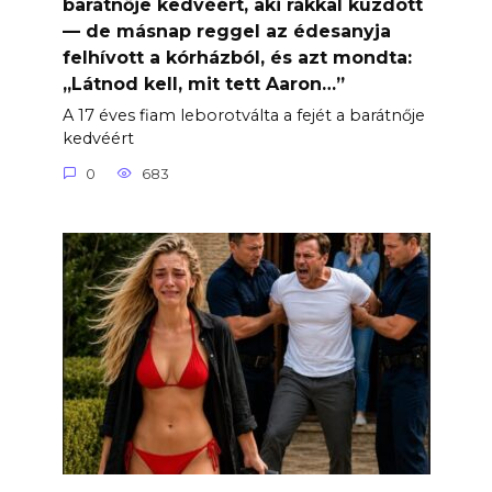
barátnője kedvéért, aki rákkal küzdött
— de másnap reggel az édesanyja
felhívott a kórházból, és azt mondta:
„Látnod kell, mit tett Aaron…”
A 17 éves fiam leborotválta a fejét a barátnője
kedvéért
0
683