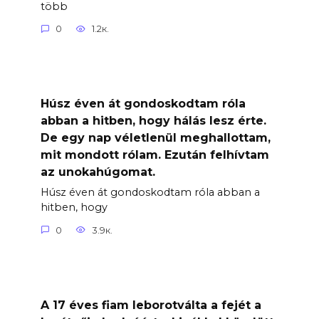
több
0
1.2к.
Húsz éven át gondoskodtam róla
abban a hitben, hogy hálás lesz érte.
De egy nap véletlenül meghallottam,
mit mondott rólam. Ezután felhívtam
az unokahúgomat.
Húsz éven át gondoskodtam róla abban a
hitben, hogy
0
3.9к.
A 17 éves fiam leborotválta a fejét a