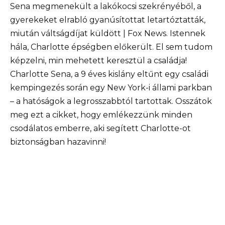
Sena megmenekült a lakókocsi szekrényéből, a
gyerekeket elrabló gyanúsítottat letartóztatták,
miután váltságdíjat küldött | Fox News. Istennek
hála, Charlotte épségben előkerült. El sem tudom
képzelni, min mehetett keresztül a családja!
Charlotte Sena, a 9 éves kislány eltűnt egy családi
kempingezés során egy New York-i állami parkban
– a hatóságok a legrosszabbtól tartottak. Osszátok
meg ezt a cikket, hogy emlékezzünk minden
csodálatos emberre, aki segített Charlotte-ot
biztonságban hazavinni!