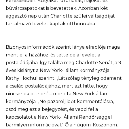
keresésében. Kutyákat, drónokat, hajókat és
búvárcsapatokat is bevetettek. Azonban két
aggasztó nap után Charlotte szülei váltságdíjat
tartalmazó levelet kaptak otthonukba.
Bizonyos információk szerint lánya elrablója maga
ment el a házához, és tette be a levelet a
postaládájába. Így találta meg Charlotte Senát, a 9
éves kislányt a New York-i állam kormányzója,
Kathy Hochul szerint. „Látszólag tényleg odament
a család postaládájához, mert azt hitte, hogy
nincsenek otthon” – mondta New York állam
kormányzója. „Ne pazarolj időt kommentálásra,
oszd meg ezt a bejegyzést, és vedd fel a
kapcsolatot a New York-i Állami Rendőrséggel
bármilyen információval.” Ő a húgom. Köszönöm.