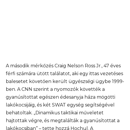
A második mérkőzés Craig Nelson Ross Jr., 47 éves
férfi számára ütött találatot, aki egy ittas vezetéses
balesetet követően került ügyészségi ügybe 1999-
ben. A CNN szerint a nyomozók követték a
gyanúsítottat egészen édesanyja háza mögötti
lakókocsijáig, és két SWAT egység segítségével
behatoltak. „Dinamikus taktikai műveletet
hajtottak végre, és megtalálták a gyanúsítottat a
lakókocsiban” – tette hozzá Hochul. A