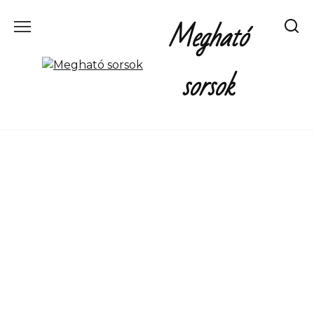
Перейти
Megható
к
содержанию
sorsok