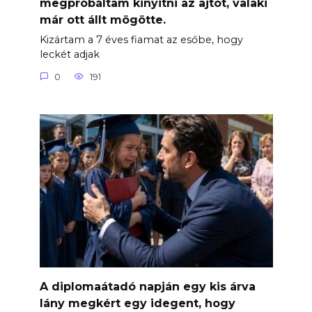
megpróbáltam kinyitni az ajtót, valaki
már ott állt mögötte.
Kizártam a 7 éves fiamat az esőbe, hogy
leckét adjak
0
191
A diplomaátadó napján egy kis árva
lány megkért egy idegent, hogy