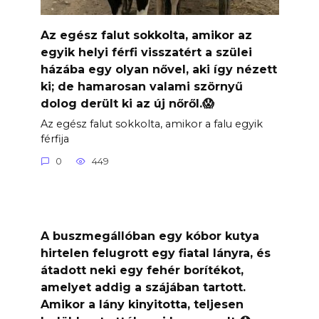
Az egész falut sokkolta, amikor az
egyik helyi férfi visszatért a szülei
házába egy olyan nővel, aki így nézett
ki; de hamarosan valami szörnyű
dolog derült ki az új nőről.😱
Az egész falut sokkolta, amikor a falu egyik
férfija
0
449
A buszmegállóban egy kóbor kutya
hirtelen felugrott egy fiatal lányra, és
átadott neki egy fehér borítékot,
amelyet addig a szájában tartott.
Amikor a lány kinyitotta, teljesen