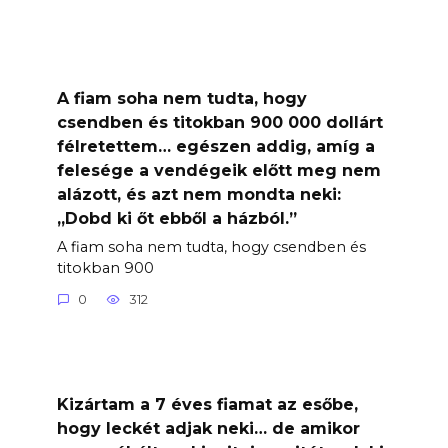
A fiam soha nem tudta, hogy
csendben és titokban 900 000 dollárt
félretettem… egészen addig, amíg a
felesége a vendégeik előtt meg nem
alázott, és azt nem mondta neki:
„Dobd ki őt ebből a házból.”
A fiam soha nem tudta, hogy csendben és
titokban 900
0
312
Kizártam a 7 éves fiamat az esőbe,
hogy leckét adjak neki… de amikor