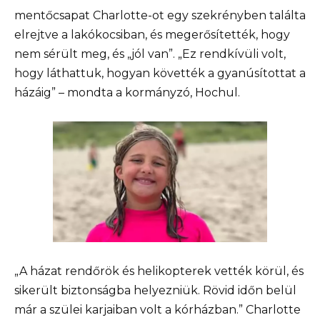
mentőcsapat Charlotte-ot egy szekrényben találta
elrejtve a lakókocsiban, és megerősítették, hogy
nem sérült meg, és „jól van”. „Ez rendkívüli volt,
hogy láthattuk, hogyan követték a gyanúsítottat a
házáig” – mondta a kormányzó, Hochul.
„A házat rendőrök és helikopterek vették körül, és
sikerült biztonságba helyezniük. Rövid időn belül
már a szülei karjaiban volt a kórházban.” Charlotte