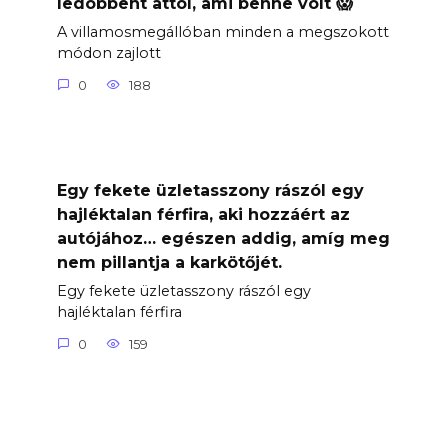
ledöbbent attól, ami benne volt 😱
A villamosmegállóban minden a megszokott
módon zajlott
0
188
Egy fekete üzletasszony rászól egy
hajléktalan férfira, aki hozzáért az
autójához… egészen addig, amíg meg
nem pillantja a karkötőjét.
Egy fekete üzletasszony rászól egy
hajléktalan férfira
0
159