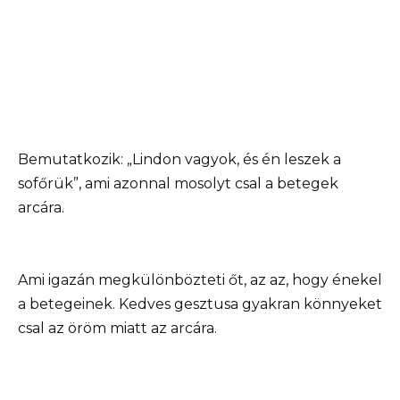
Bemutatkozik: „Lindon vagyok, és én leszek a
sofőrük”, ami azonnal mosolyt csal a betegek
arcára.
Ami igazán megkülönbözteti őt, az az, hogy énekel
a betegeinek. Kedves gesztusa gyakran könnyeket
csal az öröm miatt az arcára.