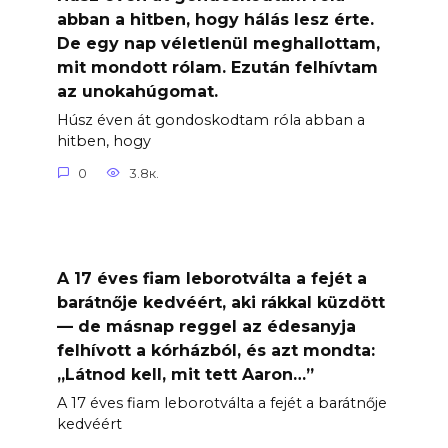
abban a hitben, hogy hálás lesz érte.
De egy nap véletlenül meghallottam,
mit mondott rólam. Ezután felhívtam
az unokahúgomat.
Húsz éven át gondoskodtam róla abban a
hitben, hogy
0
3.8к.
A 17 éves fiam leborotválta a fejét a
barátnője kedvéért, aki rákkal küzdött
— de másnap reggel az édesanyja
felhívott a kórházból, és azt mondta:
„Látnod kell, mit tett Aaron…”
A 17 éves fiam leborotválta a fejét a barátnője
kedvéért