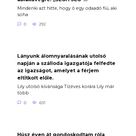
Mindenki azt hitte, hogy ő egy odaadó fiú, aki
soha
0
292
Lányunk álomnyaralásának utolsó
napján a szálloda igazgatója felfedte
az igazságot, amelyet a férjem
eltitkolt előle.
Lily utolsó kívánsága Tízéves korára Lily már
több
0
631
Húsz éven át gondoskodtam róla