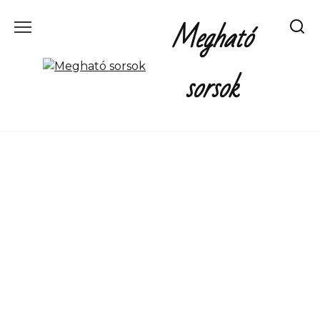
Перейти
Megható
к
содержанию
sorsok