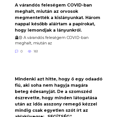
A várandós feleségem COVID-ban
meghalt, miután az orvosok
megmentették a kislányunkat. Három
nappal később aláírtam a papírokat,
hogy lemondjak a lányunkról.
🪦😔 A várandós feleségem COVID-ban
meghalt, miután az
0
161
Mindenki azt hitte, hogy ő egy odaadó
fiú, aki soha nem hagyja magára
beteg édesanyját. De a szomszéd
észrevette, hogy minden látogatása
után az idős asszony remegő kézzel
mindig csak egyetlen szót írt az
ablaküvegre: „SEGÍTSÉG”…