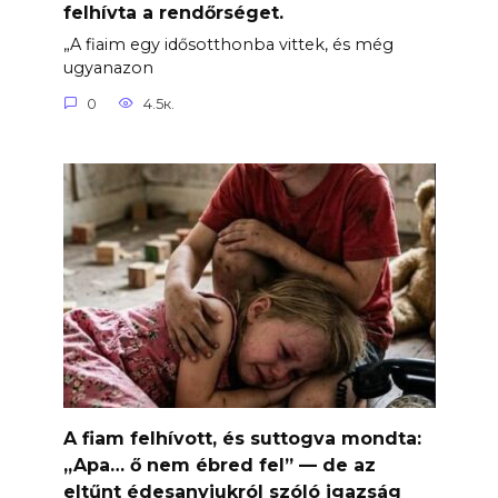
felhívta a rendőrséget.
„A fiaim egy idősotthonba vittek, és még
ugyanazon
0
4.5к.
A fiam felhívott, és suttogva mondta:
„Apa… ő nem ébred fel” — de az
eltűnt édesanyjukról szóló igazság