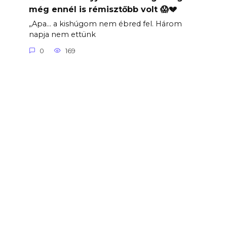
még ennél is rémisztőbb volt 😱💔
„Apa… a kishúgom nem ébred fel. Három
napja nem ettünk
0
169