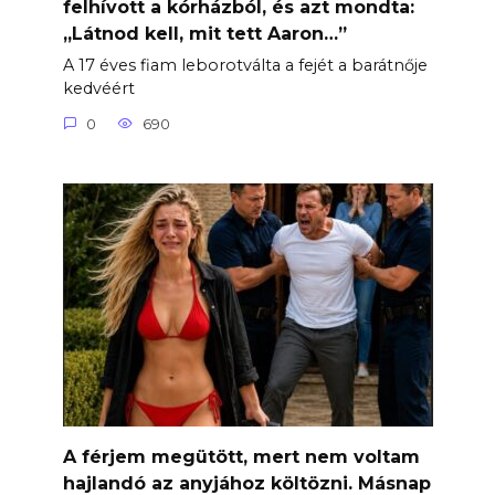
felhívott a kórházból, és azt mondta:
„Látnod kell, mit tett Aaron…”
A 17 éves fiam leborotválta a fejét a barátnője
kedvéért
0
690
A férjem megütött, mert nem voltam
hajlandó az anyjához költözni. Másnap