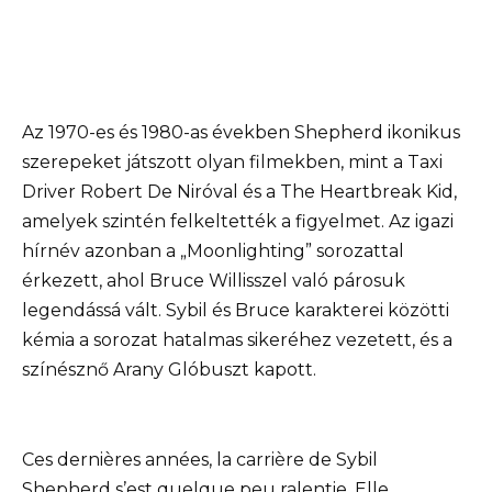
Az 1970-es és 1980-as években Shepherd ikonikus
szerepeket játszott olyan filmekben, mint a Taxi
Driver Robert De Niróval és a The Heartbreak Kid,
amelyek szintén felkeltették a figyelmet. Az igazi
hírnév azonban a „Moonlighting” sorozattal
érkezett, ahol Bruce Willisszel való párosuk
legendássá vált. Sybil és Bruce karakterei közötti
kémia a sorozat hatalmas sikeréhez vezetett, és a
színésznő Arany Glóbuszt kapott.
Ces dernières années, la carrière de Sybil
Shepherd s’est quelque peu ralentie. Elle