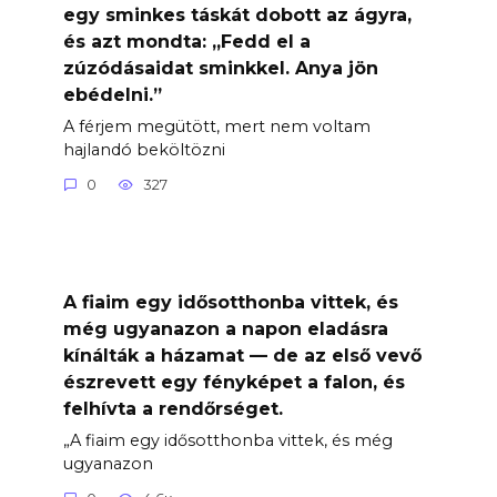
egy sminkes táskát dobott az ágyra,
és azt mondta: „Fedd el a
zúzódásaidat sminkkel. Anya jön
ebédelni.”
A férjem megütött, mert nem voltam
hajlandó beköltözni
0
327
A fiaim egy idősotthonba vittek, és
még ugyanazon a napon eladásra
kínálták a házamat — de az első vevő
észrevett egy fényképet a falon, és
felhívta a rendőrséget.
„A fiaim egy idősotthonba vittek, és még
ugyanazon