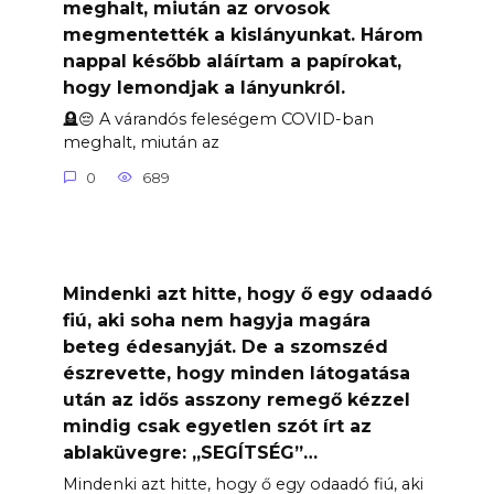
meghalt, miután az orvosok
megmentették a kislányunkat. Három
nappal később aláírtam a papírokat,
hogy lemondjak a lányunkról.
🪦😔 A várandós feleségem COVID-ban
meghalt, miután az
0
689
Mindenki azt hitte, hogy ő egy odaadó
fiú, aki soha nem hagyja magára
beteg édesanyját. De a szomszéd
észrevette, hogy minden látogatása
után az idős asszony remegő kézzel
mindig csak egyetlen szót írt az
ablaküvegre: „SEGÍTSÉG”…
Mindenki azt hitte, hogy ő egy odaadó fiú, aki