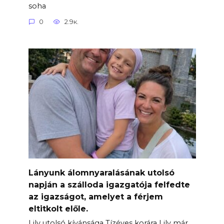
soha
0
2.9к.
Lányunk álomnyaralásának utolsó
napján a szálloda igazgatója felfedte
az igazságot, amelyet a férjem
eltitkolt előle.
Lily utolsó kívánsága Tízéves korára Lily már