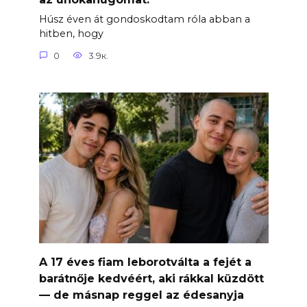
Húsz éven át gondoskodtam róla abban a
hitben, hogy
0
3.9к.
A 17 éves fiam leborotválta a fejét a
barátnője kedvéért, aki rákkal küzdött
— de másnap reggel az édesanyja