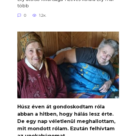
több
0
1.2к.
Húsz éven át gondoskodtam róla
abban a hitben, hogy hálás lesz érte.
De egy nap véletlenül meghallottam,
mit mondott rólam. Ezután felhívtam
az unokahúgomat.