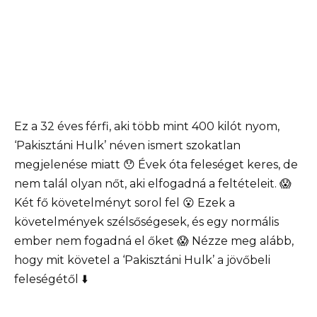
Ez a 32 éves férfi, aki több mint 400 kilót nyom,
‘Pakisztáni Hulk’ néven ismert szokatlan
megjelenése miatt 😯 Évek óta feleséget keres, de
nem talál olyan nőt, aki elfogadná a feltételeit. 😱
Két fő követelményt sorol fel 😮 Ezek a
követelmények szélsőségesek, és egy normális
ember nem fogadná el őket 😱 Nézze meg alább,
hogy mit követel a ‘Pakisztáni Hulk’ a jövőbeli
feleségétől ⬇️