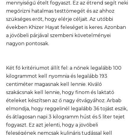
mennyiségű ételt fogyaszt. Ez az étrend segít neki
megőrizni hatalmas testtömegét és az ahhoz
szükséges erőt, hogy elérje céljait. Az utóbbi
években Khizer Hayat feleséget is keres. Azonban
a jövőbeli párjával szembeni követelményei
nagyon pontosak.
Két fő kritériumot állít fel: a nőnek legalább 100
kilogrammot kell nyomnia és legalább 193
centiméter magasnak kell lennie. Kiváló
szakácsnak kell lennie, hogy finom és laktató
ételeket készítsen az ő nagy étvágyához. Arbab
elmondja, hogy reggelinél legalább 36 tojást eszik,
és átlagosan napi 3 kilogramm húst és 5 liter tejet
fogyaszt. Ez azt jelenti, hogy a jövőbeli
feleségének nemcsak kulináris tudással kell