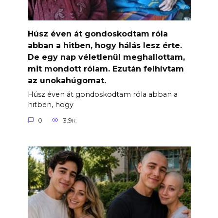
Húsz éven át gondoskodtam róla
abban a hitben, hogy hálás lesz érte.
De egy nap véletlenül meghallottam,
mit mondott rólam. Ezután felhívtam
az unokahúgomat.
Húsz éven át gondoskodtam róla abban a
hitben, hogy
0
3.9к.