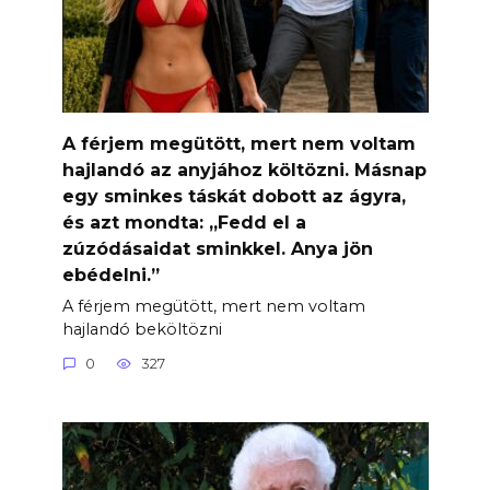
A férjem megütött, mert nem voltam
hajlandó az anyjához költözni. Másnap
egy sminkes táskát dobott az ágyra,
és azt mondta: „Fedd el a
zúzódásaidat sminkkel. Anya jön
ebédelni.”
A férjem megütött, mert nem voltam
hajlandó beköltözni
0
327