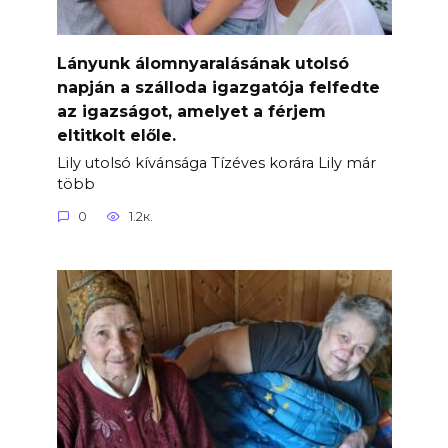
Lányunk álomnyaralásának utolsó
napján a szálloda igazgatója felfedte
az igazságot, amelyet a férjem
eltitkolt előle.
Lily utolsó kívánsága Tízéves korára Lily már
több
0
1.2к.