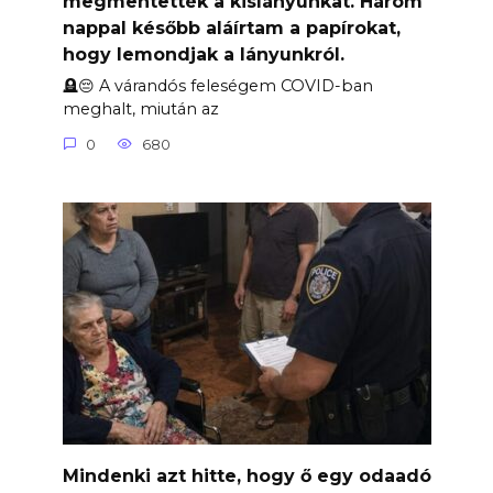
megmentették a kislányunkat. Három
nappal később aláírtam a papírokat,
hogy lemondjak a lányunkról.
🪦😔 A várandós feleségem COVID-ban
meghalt, miután az
0
680
Mindenki azt hitte, hogy ő egy odaadó