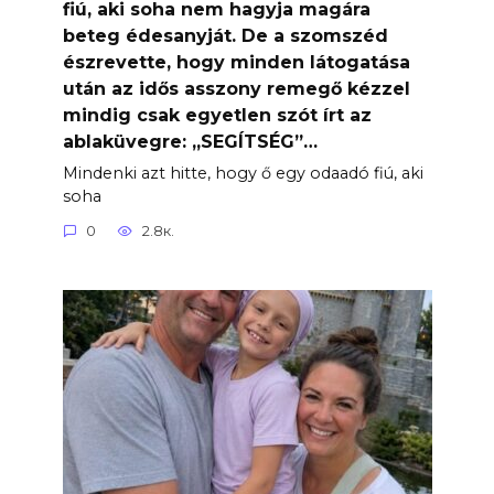
fiú, aki soha nem hagyja magára
beteg édesanyját. De a szomszéd
észrevette, hogy minden látogatása
után az idős asszony remegő kézzel
mindig csak egyetlen szót írt az
ablaküvegre: „SEGÍTSÉG”…
Mindenki azt hitte, hogy ő egy odaadó fiú, aki
soha
0
2.8к.