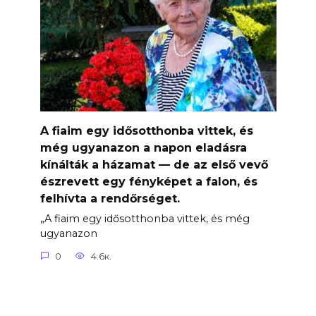
A fiaim egy idősotthonba vittek, és
még ugyanazon a napon eladásra
kínálták a házamat — de az első vevő
észrevett egy fényképet a falon, és
felhívta a rendőrséget.
„A fiaim egy idősotthonba vittek, és még
ugyanazon
0
4.6к.