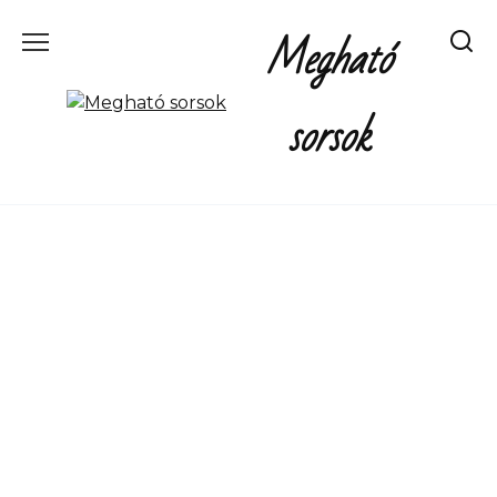
Перейти
Megható
к
содержанию
sorsok