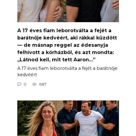
A 17 éves fiam leborotválta a fejét a
barátnője kedvéért, aki rákkal küzdött
— de másnap reggel az édesanyja
felhívott a kórházból, és azt mondta:
„Látnod kell, mit tett Aaron…”
A 17 éves fiam leborotválta a fejét a barátnője
kedvéért
0
687