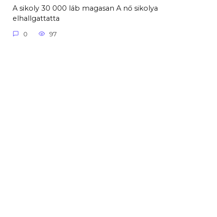
A sikoly 30 000 láb magasan A nő sikolya
elhallgattatta
0
97