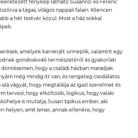
bekeretezett fénykép látható Susanról és Ferenc
zórva a tágas, világos nappali falain. Kilencen
abb a hét testvér közül. Most a ház sokkal
épek.
merések, amelyek karrierjét ünneplik, valamint egy
kodnak gondoskodó természetéről és gyakorlati
 döntésemen, hogy a családi házban maradjak.
yám még mindig itt van, és rengeteg csodálatos
lá vágyát, hogy megtalálja az igazi szerelmet és
m tervezi, hogy elköltözik, logikus, hogy valaki
kóhelye is mutatja, Susan tipikus ember, aki
n helyen, amit ismer, annak ellenére, hogy