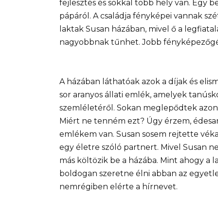
fejlesztés és sokkal több hely van. Egy 
pápáról. A családja fényképei vannak széts
laktak Susan házában, mivel ő a legfiatal
nagyobbnak tűnhet. Jobb fényképezőg
A házában láthatóak azok a díjak és elis
sor aranyos állati emlék, amelyek tanús
szemléletéről. Sokan meglepődtek azon
Miért ne tenném ezt? Úgy érzem, édesan
emlékem van. Susan sosem rejtette véka a
egy életre szóló partnert. Mivel Susan ne
más költözik be a házába. Mint ahogy a la
boldogan szeretne élni abban az egyetle
nemrégiben elérte a hírnevet.