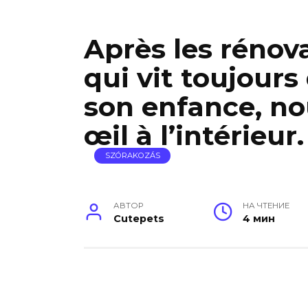
Après les rénov
qui vit toujours
son enfance, nou
œil à l’intérieur.
SZÓRAKOZÁS
АВТОР
НА ЧТЕНИЕ
Cutepets
4 мин