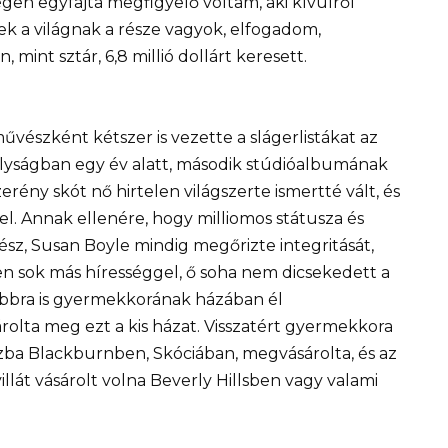
Régen egyfajta megfigyelő voltam, aki kívülről
nek a világnak a része vagyok, elfogadom,
 mint sztár, 6,8 millió dollárt keresett.
vészként kétszer is vezette a slágerlistákat az
ályságban egy év alatt, második stúdióalbumának
rény skót nő hirtelen világszerte ismertté vált, és
el. Annak ellenére, hogy milliomos státusza és
sz, Susan Boyle mindig megőrizte integritását,
en sok más hírességgel, ő soha nem dicsekedett a
bbra is gyermekkorának házában él
olta meg ezt a kis házat. Visszatért gyermekkora
zba Blackburnben, Skóciában, megvásárolta, és az
illát vásárolt volna Beverly Hillsben vagy valami