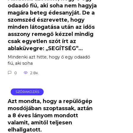
odaadó fiú, aki soha nem hagyja
magára beteg édesanyját. De a
szomszéd észrevette, hogy
minden látogatása után az idős
asszony remegő kézzel mindig
csak egyetlen szót írt az
ablaküvegre: „SEGÍTSÉG”…
Mindenki azt hitte, hogy ő egy odaadó
fiú, aki soha
0
2.8к.
SZÓRAKOZÁS
Azt mondta, hogy a repülőgép
mosdójában szoptassak, aztán
a 8 éves lányom mondott
valamit, amitől teljesen
elhallgatott.