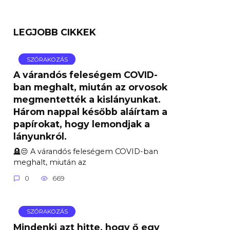
LEGJOBB CIKKEK
SZÓRAKOZÁS
A várandós feleségem COVID-
ban meghalt, miután az orvosok
megmentették a kislányunkat.
Három nappal később aláírtam a
papírokat, hogy lemondjak a
lányunkról.
🪦😔 A várandós feleségem COVID-ban
meghalt, miután az
0
669
SZÓRAKOZÁS
Mindenki azt hitte, hogy ő egy