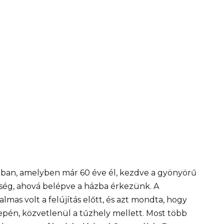
ázában, amelyben már 60 éve él, kezdve a gyönyörű
yiség, ahová belépve a házba érkezünk. A
lmas volt a felújítás előtt, és azt mondta, hogy
özepén, közvetlenül a tűzhely mellett. Most több