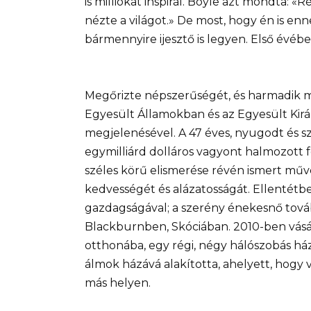
is milliókat inspirál. Boyle azt mondta: «
nézte a világot.» De most, hogy én is en
bármennyire ijesztő is legyen. Első évében,
Megőrizte népszerűségét, és harmadik mű
Egyesült Államokban és az Egyesült Kir
megjelenésével. A 47 éves, nyugodt és sze
egymilliárd dolláros vagyont halmozott f
széles körű elismerése révén ismert művé
kedvességét és alázatosságát. Ellentétb
gazdagságával; a szerény énekesnő tová
Blackburnben, Skóciában. 2010-ben vásár
otthonába, egy régi, négy hálószobás há
álmok házává alakította, ahelyett, hogy v
más helyen.