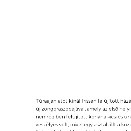
Túraajánlatot kínál frissen felújított h
új zongoraszobájával, amely az első hel
nemrégiben felújított konyha kicsi és una
veszélyes volt, mivel egy asztal állt a k