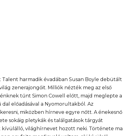
 Got Talent harmadik évadában Susan Boyle debütált
ilág zenerajongóit. Milliók nézték meg az első
élénknek tűnt Simon Cowell előtt, majd meglepte a
dal előadásával a Nyomorultakból. Az
 keresni, miközben hírneve egyre nőtt. A énekesnő
te sokáig pletykák és találgatások tárgyát
kívülálló, világhírnevet hozott neki. Története ma