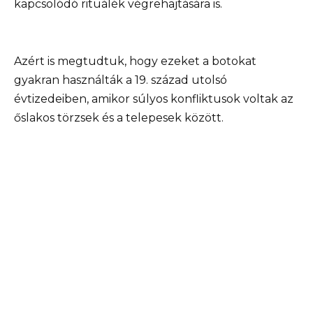
kapcsolódó rituálék végrehajtására is.
Azért is megtudtuk, hogy ezeket a botokat
gyakran használták a 19. század utolsó
évtizedeiben, amikor súlyos konfliktusok voltak az
őslakos törzsek és a telepesek között.