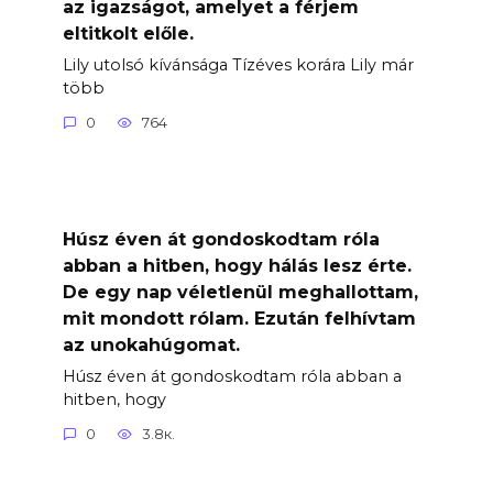
az igazságot, amelyet a férjem
eltitkolt előle.
Lily utolsó kívánsága Tízéves korára Lily már
több
0
764
Húsz éven át gondoskodtam róla
abban a hitben, hogy hálás lesz érte.
De egy nap véletlenül meghallottam,
mit mondott rólam. Ezután felhívtam
az unokahúgomat.
Húsz éven át gondoskodtam róla abban a
hitben, hogy
0
3.8к.