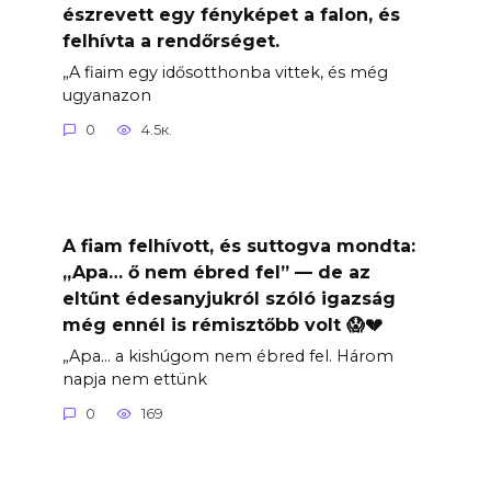
észrevett egy fényképet a falon, és
felhívta a rendőrséget.
„A fiaim egy idősotthonba vittek, és még
ugyanazon
0
4.5к.
A fiam felhívott, és suttogva mondta:
„Apa… ő nem ébred fel” — de az
eltűnt édesanyjukról szóló igazság
még ennél is rémisztőbb volt 😱💔
„Apa… a kishúgom nem ébred fel. Három
napja nem ettünk
0
169