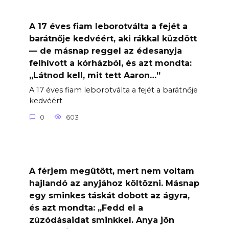
A 17 éves fiam leborotválta a fejét a
barátnője kedvéért, aki rákkal küzdött
— de másnap reggel az édesanyja
felhívott a kórházból, és azt mondta:
„Látnod kell, mit tett Aaron…”
A 17 éves fiam leborotválta a fejét a barátnője
kedvéért
0
603
A férjem megütött, mert nem voltam
hajlandó az anyjához költözni. Másnap
egy sminkes táskát dobott az ágyra,
és azt mondta: „Fedd el a
zúzódásaidat sminkkel. Anya jön