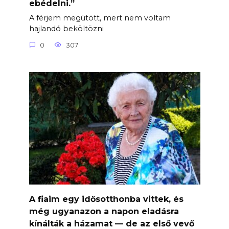
ebédelni.”
A férjem megütött, mert nem voltam
hajlandó beköltözni
0
307
A fiaim egy idősotthonba vittek, és
még ugyanazon a napon eladásra
kínálták a házamat — de az első vevő