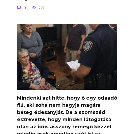
0
270
Mindenki azt hitte, hogy ő egy odaadó
fiú, aki soha nem hagyja magára
beteg édesanyját. De a szomszéd
észrevette, hogy minden látogatása
után az idős asszony remegő kézzel
mindig csak egyetlen szót írt az