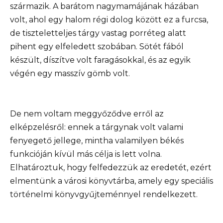
származik. A barátom nagymamájának házában
volt, ahol egy halom régi dolog között ez a furcsa,
de tiszteletteljes tárgy vastag porréteg alatt
pihent egy elfeledett szobában. Sötét fából
készült, díszítve volt faragásokkal, és az egyik
végén egy masszív gömb volt.
De nem voltam meggyőződve erről az
elképzelésről: ennek a tárgynak volt valami
fenyegető jellege, mintha valamilyen békés
funkcióján kívül más célja is lett volna.
Elhatároztuk, hogy felfedezzük az eredetét, ezért
elmentünk a városi könyvtárba, amely egy speciális
történelmi könyvgyűjteménnyel rendelkezett.