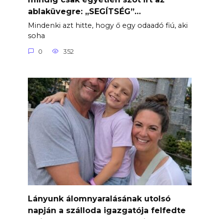
ablaküvegre: „SEGÍTSÉG”…
Mindenki azt hitte, hogy ő egy odaadó fiú, aki
soha
0
352
Lányunk álomnyaralásának utolsó
napján a szálloda igazgatója felfedte