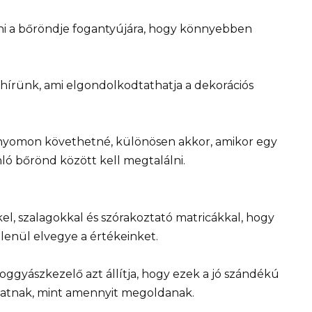
nni a bőröndje fogantyújára, hogy könnyebben
 hírünk, ami elgondolkodtathatja a dekorációs
 nyomon követhetné, különösen akkor, amikor egy
ló bőrönd között kell megtalálni.
el, szalagokkal és szórakoztató matricákkal, hogy
lenül elvegye a értékeinket.
ggyászkezelő azt állítja, hogy ezek a jó szándékú
atnak, mint amennyit megoldanak.