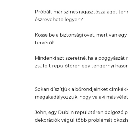
Próbált már színes ragasztószalagot te
észrevehető legyen?
Kösse be a biztonsági övet, mert van egy
tervéről!
Mindenki azt szeretné, ha a poggyászát
zsúfolt repülőtéren egy tengernyi hason
Sokan díszítjük a bőröndjeinket címkékk
megakadályozzuk, hogy valaki más vélet
John, egy Dublin repülőtéren dolgozó po
dekorációk végül több problémát okozh