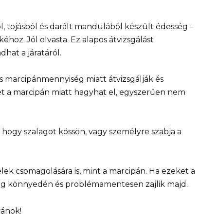
, tojásból és darált mandulából készült édesség –
oz. Jól olvasta. Ez alapos átvizsgálást
hat a járatáról.
is marcipánmennyiség miatt átvizsgálják és
ket a marcipán miatt hagyhat el, egyszerűen nem
, hogy szalagot kössön, vagy személyre szabja a
ek csomagolására is, mint a marcipán. Ha ezeket a
űleg könnyedén és problémamentesen zajlik majd.
vánok!