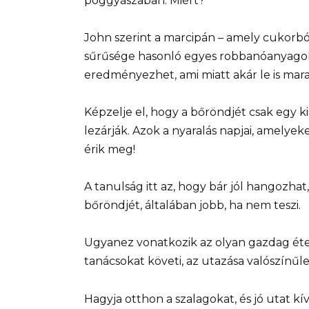
poggyászában. Miért?
John szerint a marcipán – amely cukorból
sűrűsége hasonló egyes robbanóanyagokéh
eredményezhet, ami miatt akár le is marad
Képzelje el, hogy a bőröndjét csak egy k
lezárják. Azok a nyaralás napjai, amelye
érik meg!
A tanulság itt az, hogy bár jól hangozhat
bőröndjét, általában jobb, ha nem teszi.
Ugyanez vonatkozik az olyan gazdag étel
tanácsokat követi, az utazása valószín
Hagyja otthon a szalagokat, és jó utat kí