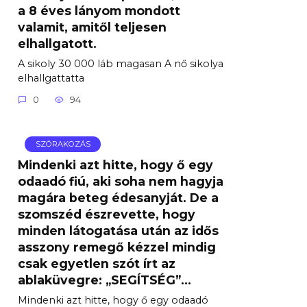
a 8 éves lányom mondott
valamit, amitől teljesen
elhallgatott.
A sikoly 30 000 láb magasan A nő sikolya
elhallgattatta
0
94
SZÓRAKOZÁS
Mindenki azt hitte, hogy ő egy
odaadó fiú, aki soha nem hagyja
magára beteg édesanyját. De a
szomszéd észrevette, hogy
minden látogatása után az idős
asszony remegő kézzel mindig
csak egyetlen szót írt az
ablaküvegre: „SEGÍTSÉG”…
Mindenki azt hitte, hogy ő egy odaadó