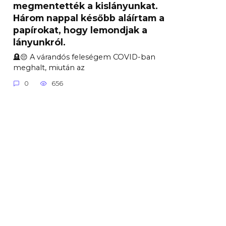
megmentették a kislányunkat.
Három nappal később aláírtam a
papírokat, hogy lemondjak a
lányunkról.
🪦😔 A várandós feleségem COVID-ban
meghalt, miután az
0
656