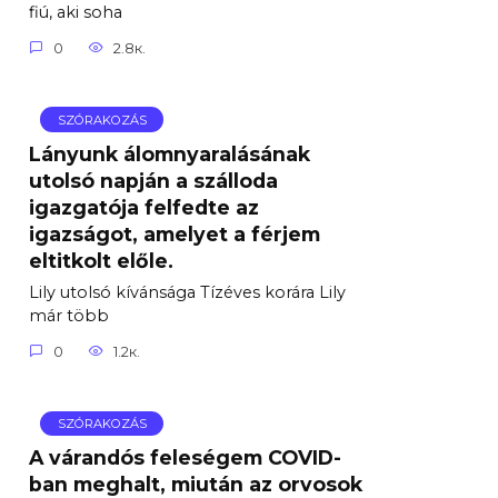
fiú, aki soha
0
2.8к.
SZÓRAKOZÁS
Lányunk álomnyaralásának
utolsó napján a szálloda
igazgatója felfedte az
igazságot, amelyet a férjem
eltitkolt előle.
Lily utolsó kívánsága Tízéves korára Lily
már több
0
1.2к.
SZÓRAKOZÁS
A várandós feleségem COVID-
ban meghalt, miután az orvosok