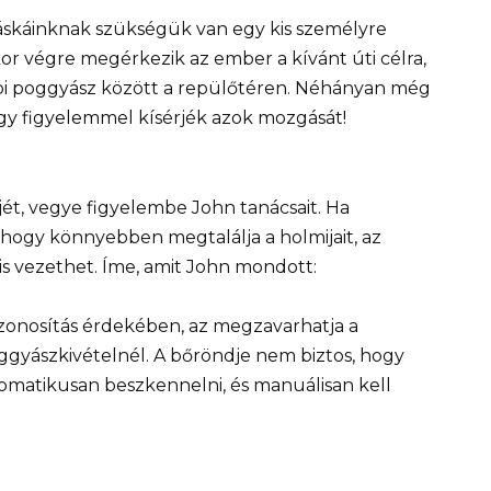
táskáinknak szükségük van egy kis személyre
kor végre megérkezik az ember a kívánt úti célra,
öbbi poggyász között a repülőtéren. Néhányan még
ogy figyelemmel kísérjék azok mozgását!
jét, vegye figyelembe John tanácsait. Ha
 hogy könnyebben megtalálja a holmijait, az
s vezethet. Íme, amit John mondott:
 azonosítás érdekében, az megzavarhatja a
ggyászkivételnél. A bőröndje nem biztos, hogy
omatikusan beszkennelni, és manuálisan kell