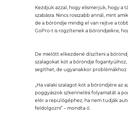
Kezdjük azzal, hogy elismerjük, hogy a 
szabásra. Nincs rosszabb annál, mint ami
de a bőröndje mindig el van rejtve a t
GoPro-t is rögzítenek a bőröndjeikre, h
De mielőtt elkezdené díszíteni a bőrönd
szalagokat köt a bőröndje fogantyúihoz,
segíthet, de ugyanakkor problémákhoz i
„Ha valaki szalagot köt a bőröndjére az
poggyászok szkennelési folyamatát a po
elér a repülőgéphez, ha nem tudják aut
feldolgozni” – mondta ő.