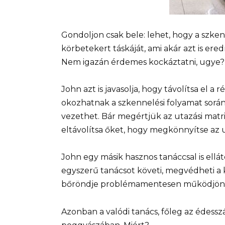
Gondoljon csak bele: lehet, hogy a szke
körbetekert táskáját, ami akár azt is er
Nem igazán érdemes kockáztatni, ugye?
John azt is javasolja, hogy távolítsa el a 
okozhatnak a szkennelési folyamat sor
vezethet. Bár megértjük az utazási matric
eltávolítsa őket, hogy megkönnyítse az u
John egy másik hasznos tanáccsal is ellát
egyszerű tanácsot követi, megvédheti a k
bőröndje problémamentesen működjön
Azonban a valódi tanács, főleg az édess