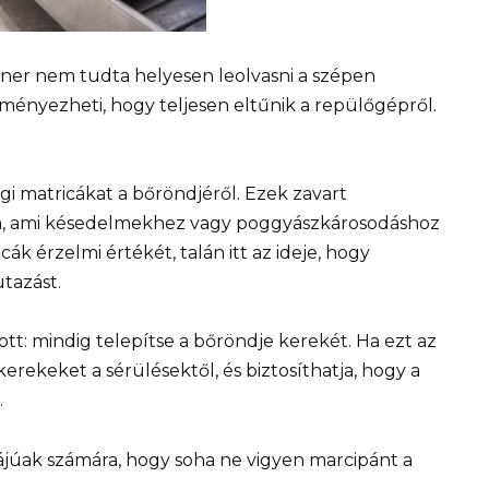
nner nem tudta helyesen leolvasni a szépen
edményezheti, hogy teljesen eltűnik a repülőgépről.
régi matricákat a bőröndjéről. Ezek zavart
án, ami késedelmekhez vagy poggyászkárosodáshoz
ák érzelmi értékét, talán itt az ideje, hogy
tazást.
ott: mindig telepítse a bőröndje kerekét. Ha ezt az
erekeket a sérülésektől, és biztosíthatja, hogy a
.
zájúak számára, hogy soha ne vigyen marcipánt a