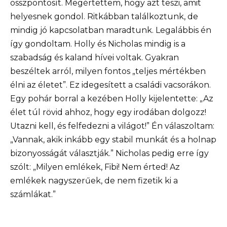
összpontosít. Megértettem, hogy azt teszi, amit
helyesnek gondol. Ritkábban találkoztunk, de
mindig jó kapcsolatban maradtunk. Legalábbis én
így gondoltam. Holly és Nicholas mindig is a
szabadság és kaland hívei voltak. Gyakran
beszéltek arról, milyen fontos „teljes mértékben
élni az életet”. Ez idegesített a családi vacsorákon.
Egy pohár borral a kezében Holly kijelentette: „Az
élet túl rövid ahhoz, hogy egy irodában dolgozz!
Utazni kell, és felfedezni a világot!” Én válaszoltam:
„Vannak, akik inkább egy stabil munkát és a holnap
bizonyosságát választják.” Nicholas pedig erre így
szólt: „Milyen emlékek, Fibi! Nem érted! Az
emlékek nagyszerűek, de nem fizetik ki a
számlákat.”