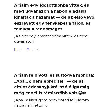
A fiaim egy idősotthonba vittek, és
még ugyanazon a napon eladásra
kínálták a házamat — de az első vevő
észrevett egy fényképet a falon, és
felhívta a rendőrséget.
„A fiaim egy idősotthonba vittek, és még
ugyanazon
0
4.5к.
A fiam felhívott, és suttogva mondta:
„Apa… ő nem ébred fel” — de az
eltűnt édesanyjukról szóló igazság
még ennél is rémisztőbb volt 😱💔
„Apa… a kishúgom nem ébred fel. Három
napja nem ettünk