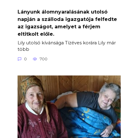
Lányunk álomnyaralásának utolsó
napján a szálloda igazgatója felfedte
az igazságot, amelyet a férjem
eltitkolt előle.
Lily utolsó kívánsága Tízéves korára Lily már
több
0
700