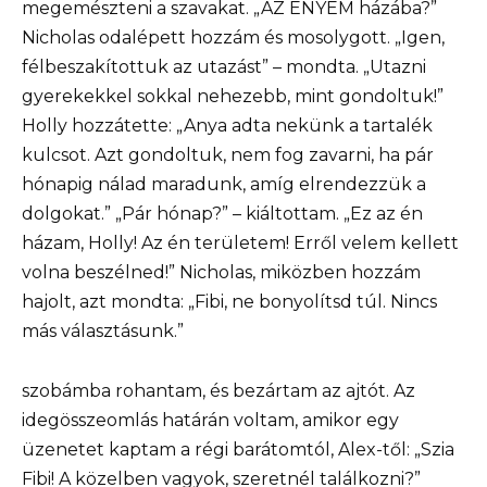
megemészteni a szavakat. „AZ ENYÉM házába?”
Nicholas odalépett hozzám és mosolygott. „Igen,
félbeszakítottuk az utazást” – mondta. „Utazni
gyerekekkel sokkal nehezebb, mint gondoltuk!”
Holly hozzátette: „Anya adta nekünk a tartalék
kulcsot. Azt gondoltuk, nem fog zavarni, ha pár
hónapig nálad maradunk, amíg elrendezzük a
dolgokat.” „Pár hónap?” – kiáltottam. „Ez az én
házam, Holly! Az én területem! Erről velem kellett
volna beszélned!” Nicholas, miközben hozzám
hajolt, azt mondta: „Fibi, ne bonyolítsd túl. Nincs
más választásunk.”
szobámba rohantam, és bezártam az ajtót. Az
idegösszeomlás határán voltam, amikor egy
üzenetet kaptam a régi barátomtól, Alex-től: „Szia
Fibi! A közelben vagyok, szeretnél találkozni?”