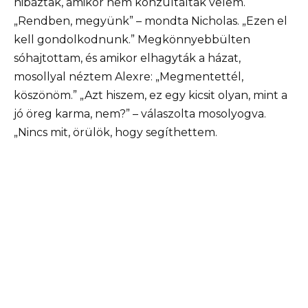
hibáztak, amikor nem konzultáltak velem.
„Rendben, megyünk” – mondta Nicholas. „Ezen el
kell gondolkodnunk.” Megkönnyebbülten
sóhajtottam, és amikor elhagyták a házat,
mosollyal néztem Alexre: „Megmentettél,
köszönöm.” „Azt hiszem, ez egy kicsit olyan, mint a
jó öreg karma, nem?” – válaszolta mosolyogva.
„Nincs mit, örülök, hogy segíthettem.