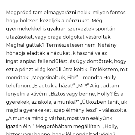
Megpróbáltam elmagyarázni nekik, milyen fontos,
hogy bölcsen kezeljék a pénzüket. Még
gyermekekkel is gyakran szerveztek spontán
utazásokat, vagy drága dolgokat vásároltak.
Meghallgattak? Természetesen nem. Néhány
hónapja eladták a házukat, kihasználva az
ingatlanpiaci fellendülést, és úgy döntöttek, hogy
ezt a pénzt világ körüli útra költik. Emlékszem, mit
mondtak: „Megcsináltuk, Fibi!” – mondta Holly
telefonon. „Eladtuk a házat!” „Mi?!” Alig tudtam
lenyelni a kávém. „Biztos vagy benne, Holly? És a
gyerekek, az iskola, a munka?” „Útközben tanítjuk
majd a gyerekeket, szép élmény lesz!” – válaszolta.
„A munka mindig várhat, most van esélyünk
igazán élni!” Megpróbáltam megállítani: „Holly,
biztos vagy benne, hogy jól gondoltad végig?