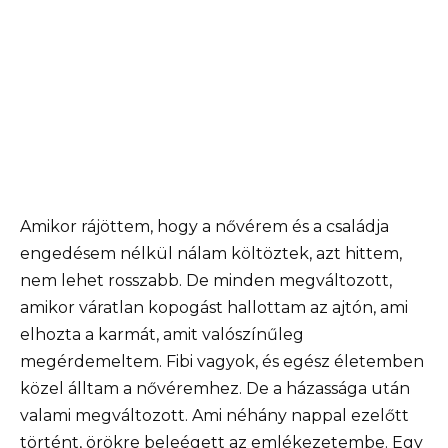
Amikor rájöttem, hogy a nővérem és a családja
engedésem nélkül nálam költöztek, azt hittem,
nem lehet rosszabb. De minden megváltozott,
amikor váratlan kopogást hallottam az ajtón, ami
elhozta a karmát, amit valószínűleg
megérdemeltem. Fibi vagyok, és egész életemben
közel álltam a nővéremhez. De a házassága után
valami megváltozott. Ami néhány nappal ezelőtt
történt, örökre beleégett az emlékezetembe. Egy