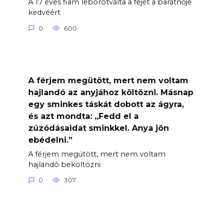
A 17 éves fiam leborotválta a fejét a barátnője
kedvéért
0
600
A férjem megütött, mert nem voltam
hajlandó az anyjához költözni. Másnap
egy sminkes táskát dobott az ágyra,
és azt mondta: „Fedd el a
zúzódásaidat sminkkel. Anya jön
ebédelni.”
A férjem megütött, mert nem voltam
hajlandó beköltözni
0
307