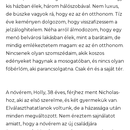
kis házban élek, három hálószobával. Nem luxus,
de büszke vagyok rá, hogy ez az én otthonom. Tíz
éve keményen dolgozom, hogy visszafizessem a
jelzáloghitelem. Néha arról álmodozom, hogy egy
menő belvárosi lakásban élek, mint a barátaim, de
mindig emlékeztetem magam: ez az én otthonom.
Nincsenek olyan szomszédaim, akik koszos
edényeket hagynak a mosogatóban, és nincs olyan
főbérlőm, aki parancsolgatna. Csak én és a saját tér.
A nővérem, Holly, 38 éves, férjhez ment Nicholas-
hoz, aki az első szerelme, és két gyermekük van.
Elválaszthatatlanok voltunk, de a házassága után
minden megváltozott. Nem éreztem sajnálatot
amiatt, hogy a nővérem az új családjára