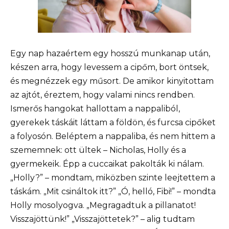
Egy nap hazaértem egy hosszú munkanap után,
készen arra, hogy levessem a cipőm, bort öntsek,
és megnézzek egy műsort. De amikor kinyitottam
az ajtót, éreztem, hogy valami nincs rendben.
Ismerős hangokat hallottam a nappaliból,
gyerekek táskáit láttam a földön, és furcsa cipőket
a folyosón. Beléptem a nappaliba, és nem hittem a
szememnek: ott ültek – Nicholas, Holly és a
gyermekeik. Épp a cuccaikat pakolták ki nálam.
„Holly?” – mondtam, miközben szinte leejtettem a
táskám. „Mit csináltok itt?” „Ó, helló, Fibi!” – mondta
Holly mosolyogva. „Megragadtuk a pillanatot!
Visszajöttünk!” „Visszajöttetek?” – alig tudtam