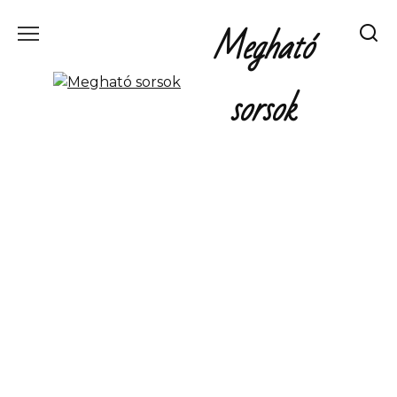
Перейти
Megható
к
содержанию
sorsok