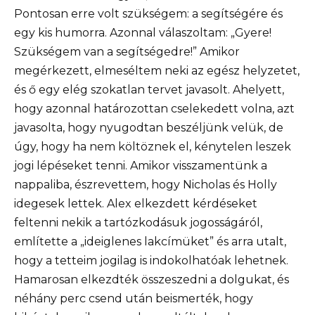
Pontosan erre volt szükségem: a segítségére és
egy kis humorra. Azonnal válaszoltam: „Gyere!
Szükségem van a segítségedre!” Amikor
megérkezett, elmeséltem neki az egész helyzetet,
és ő egy elég szokatlan tervet javasolt. Ahelyett,
hogy azonnal határozottan cselekedett volna, azt
javasolta, hogy nyugodtan beszéljünk velük, de
úgy, hogy ha nem költöznek el, kénytelen leszek
jogi lépéseket tenni. Amikor visszamentünk a
nappaliba, észrevettem, hogy Nicholas és Holly
idegesek lettek. Alex elkezdett kérdéseket
feltenni nekik a tartózkodásuk jogosságáról,
említette a „ideiglenes lakcímüket” és arra utalt,
hogy a tetteim jogilag is indokolhatóak lehetnek.
Hamarosan elkezdték összeszedni a dolgukat, és
néhány perc csend után beismerték, hogy