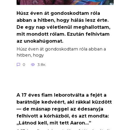
Húsz éven át gondoskodtam róla
abban a hitben, hogy hálás lesz érte.
De egy nap véletlenül meghallottam,
mit mondott rólam. Ezután felhívtam
az unokahúgomat.
Húsz éven át gondoskodtam róla abban a
hitben, hogy
0
3.8к.
A 17 éves fiam leborotválta a fejét a
barátnője kedvéért, aki rákkal küzdött
— de másnap reggel az édesanyja
felhívott a kórházból, és azt mondta:
„Látnod kell, mit tett Aaron…”