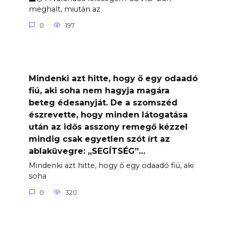
meghalt, miután az
0
197
Mindenki azt hitte, hogy ő egy odaadó
fiú, aki soha nem hagyja magára
beteg édesanyját. De a szomszéd
észrevette, hogy minden látogatása
után az idős asszony remegő kézzel
mindig csak egyetlen szót írt az
ablaküvegre: „SEGÍTSÉG”…
Mindenki azt hitte, hogy ő egy odaadó fiú, aki
soha
0
320