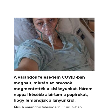
A várandós feleségem COVID-ban
meghalt, miután az orvosok
megmentették a kislányunkat. Három
nappal később aláírtam a papírokat,
hogy lemondjak a lányunkról.
🪦😔 A várandós feleségem COVID-ban