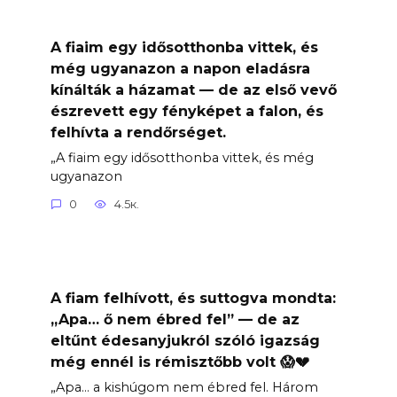
A fiaim egy idősotthonba vittek, és
még ugyanazon a napon eladásra
kínálták a házamat — de az első vevő
észrevett egy fényképet a falon, és
felhívta a rendőrséget.
„A fiaim egy idősotthonba vittek, és még
ugyanazon
0
4.5к.
A fiam felhívott, és suttogva mondta:
„Apa… ő nem ébred fel” — de az
eltűnt édesanyjukról szóló igazság
még ennél is rémisztőbb volt 😱💔
„Apa… a kishúgom nem ébred fel. Három