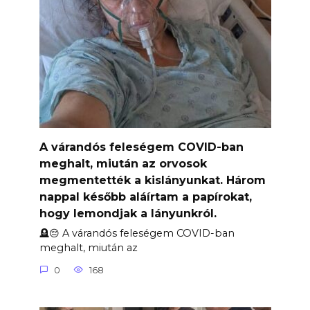
A várandós feleségem COVID-ban
meghalt, miután az orvosok
megmentették a kislányunkat. Három
nappal később aláírtam a papírokat,
hogy lemondjak a lányunkról.
🪦😔 A várandós feleségem COVID-ban
meghalt, miután az
0
168