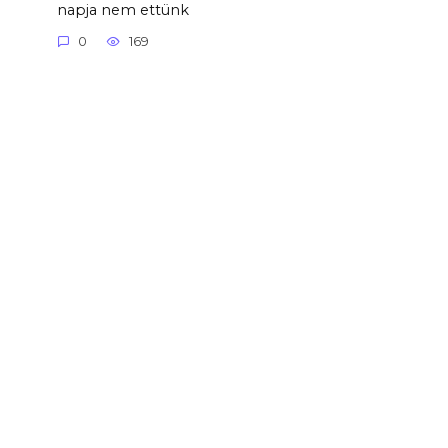
napja nem ettünk
0
169