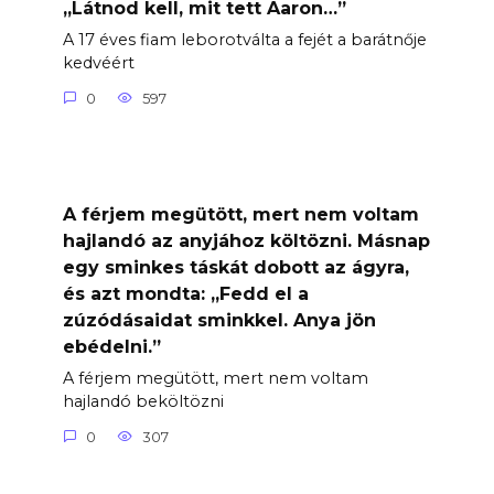
„Látnod kell, mit tett Aaron…”
A 17 éves fiam leborotválta a fejét a barátnője
kedvéért
0
597
A férjem megütött, mert nem voltam
hajlandó az anyjához költözni. Másnap
egy sminkes táskát dobott az ágyra,
és azt mondta: „Fedd el a
zúzódásaidat sminkkel. Anya jön
ebédelni.”
A férjem megütött, mert nem voltam
hajlandó beköltözni
0
307