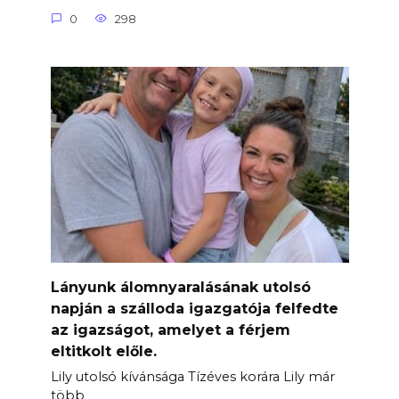
0
298
Lányunk álomnyaralásának utolsó
napján a szálloda igazgatója felfedte
az igazságot, amelyet a férjem
eltitkolt előle.
Lily utolsó kívánsága Tízéves korára Lily már
több