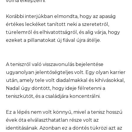
volna elképzelni.
Korábbi interjúkban elmondta, hogy az apaság
értékes leckéket tanított neki a szeretetről,
türelemről és elhivatottságról, és alig várja, hogy
ezeket a pillanatokat új fiával újra átélje.
A teniszről való visszavonulás bejelentése
ugyanolyan jelentőségteljes volt. Egy olyan karrier
után, amely tele volt diadalmakkal és kihívásokkal,
Nadal úgy döntött, hogy ideje félretenni a
teniszkütőt, és a családjára koncentrálni.
Ez a lépés nem volt könnyű, mivel a tenisz hosszú
évek óta elválaszthatatlan része volt az
identitásának. Azonban ez a döntés tükrözi azt az