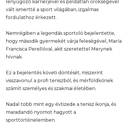
lenyűgöző karrierjével és példátlan örökségével
vált ismertté a sport világában, izgalmas
fordulathoz érkezett.
Nemrégiben a legendás sportoló bejelentette,
hogy második gyermekét várja feleségével, María
Francisca Perellóval, akit szeretettel Merynek
hívnak.
Ez a bejelentés követi döntését, miszerint
visszavonul a profi teniszből, és mérföldkőnek
számít személyes és szakmai életében.
Nadal több mint egy évtizede a tenisz ikonja, és
maradandó nyomot hagyott a
sporttörténelemben.