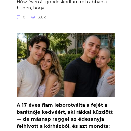
Húsz éven át gondoskodtam róla abban a
hitben, hogy
0
3.8к.
A 17 éves fiam leborotválta a fejét a
barátnője kedvéért, aki rákkal küzdött
— de másnap reggel az édesanyja
felhívott a kórházból, és azt mondta: