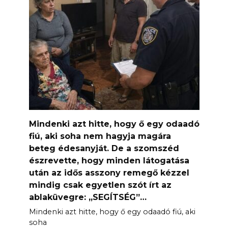
Mindenki azt hitte, hogy ő egy odaadó
fiú, aki soha nem hagyja magára
beteg édesanyját. De a szomszéd
észrevette, hogy minden látogatása
után az idős asszony remegő kézzel
mindig csak egyetlen szót írt az
ablaküvegre: „SEGÍTSÉG”…
Mindenki azt hitte, hogy ő egy odaadó fiú, aki
soha