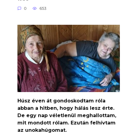
0
653
Húsz éven át gondoskodtam róla
abban a hitben, hogy hálás lesz érte.
De egy nap véletlenül meghallottam,
mit mondott rólam. Ezután felhívtam
az unokahúgomat.