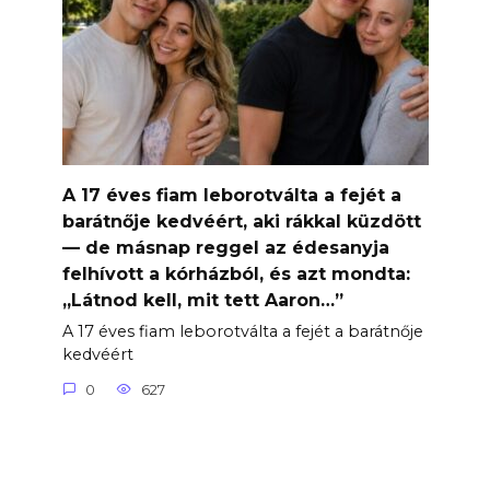
A 17 éves fiam leborotválta a fejét a
barátnője kedvéért, aki rákkal küzdött
— de másnap reggel az édesanyja
felhívott a kórházból, és azt mondta:
„Látnod kell, mit tett Aaron…”
A 17 éves fiam leborotválta a fejét a barátnője
kedvéért
0
627