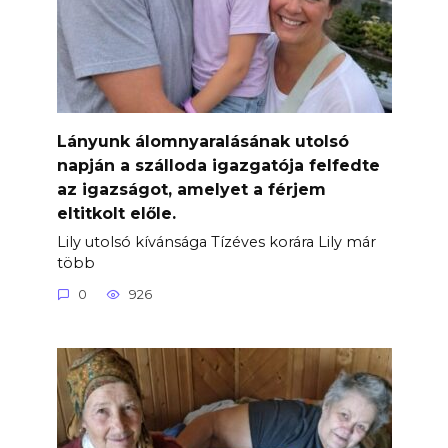
Lányunk álomnyaralásának utolsó
napján a szálloda igazgatója felfedte
az igazságot, amelyet a férjem
eltitkolt előle.
Lily utolsó kívánsága Tízéves korára Lily már
több
0
926