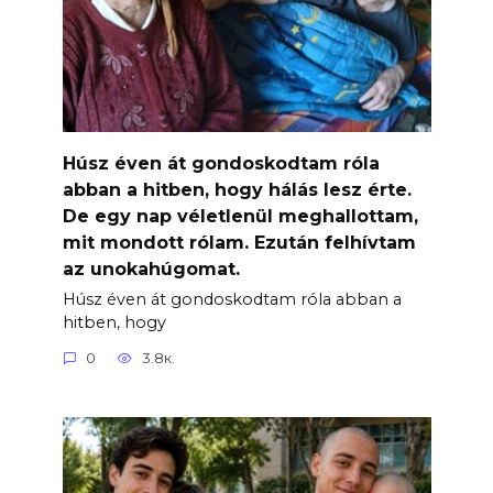
Húsz éven át gondoskodtam róla
abban a hitben, hogy hálás lesz érte.
De egy nap véletlenül meghallottam,
mit mondott rólam. Ezután felhívtam
az unokahúgomat.
Húsz éven át gondoskodtam róla abban a
hitben, hogy
0
3.8к.