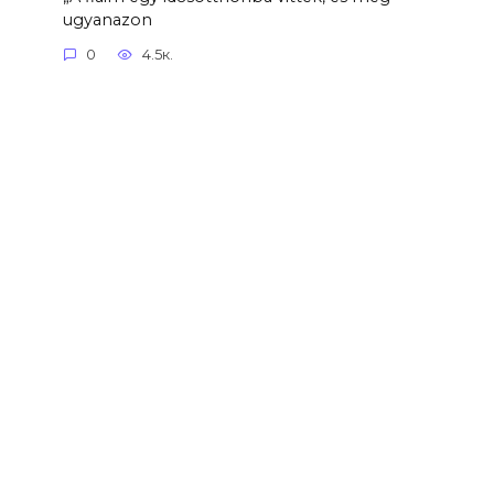
ugyanazon
0
4.5к.