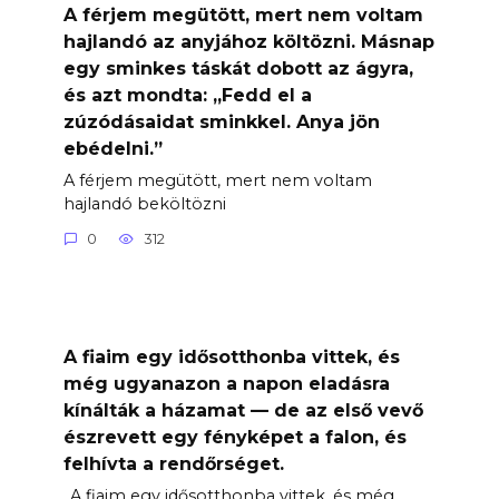
A férjem megütött, mert nem voltam
hajlandó az anyjához költözni. Másnap
egy sminkes táskát dobott az ágyra,
és azt mondta: „Fedd el a
zúzódásaidat sminkkel. Anya jön
ebédelni.”
A férjem megütött, mert nem voltam
hajlandó beköltözni
0
312
A fiaim egy idősotthonba vittek, és
még ugyanazon a napon eladásra
kínálták a házamat — de az első vevő
észrevett egy fényképet a falon, és
felhívta a rendőrséget.
„A fiaim egy idősotthonba vittek, és még