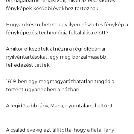
önmagában is rendkívüli, mivel az első sikeres
fényképek későbbi évekhez tartoznak.
Hogyan készülhetett egy ilyen részletes fénykép a
fényképezési technológia feltalálása előtt?
Amikor elkezdtek átnézni a régi plébániai
nyilvántartásokat, egy még borzalmasabb
felfedezést tettek.
1819-ben egy megmagyarázhatatlan tragédia
történt ugyanebben a házban.
A legidősebb lány, Maria, nyomtalanul eltűnt.
A család évekig azt állította, hogy a fiatal lány