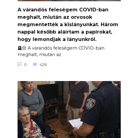
A várandós feleségem COVID-ban
meghalt, miután az orvosok
megmentették a kislányunkat. Három
nappal később aláírtam a papírokat,
hogy lemondjak a lányunkról.
🪦😔 A várandós feleségem COVID-ban
meghalt, miután az
0
426