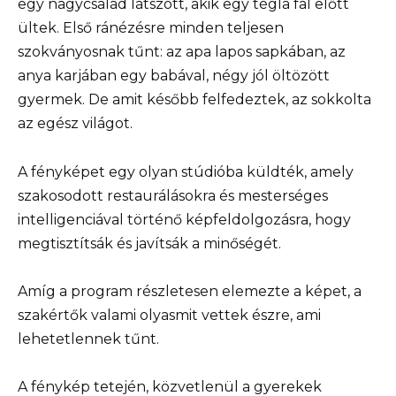
egy nagycsalád látszott, akik egy tégla fal előtt
ültek. Első ránézésre minden teljesen
szokványosnak tűnt: az apa lapos sapkában, az
anya karjában egy babával, négy jól öltözött
gyermek. De amit később felfedeztek, az sokkolta
az egész világot.
A fényképet egy olyan stúdióba küldték, amely
szakosodott restaurálásokra és mesterséges
intelligenciával történő képfeldolgozásra, hogy
megtisztítsák és javítsák a minőségét.
Amíg a program részletesen elemezte a képet, a
szakértők valami olyasmit vettek észre, ami
lehetetlennek tűnt.
A fénykép tetején, közvetlenül a gyerekek