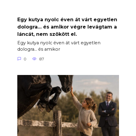
Egy kutya nyolc éven át várt egyetlen
dologra… és amikor végre levágtam a
láncát, nem szökött el.
Egy kutya nyolc éven át várt egyetlen
dologra… és amikor
0
87