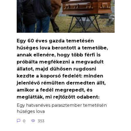
Egy 60 éves gazda temetésén
hűséges lova berontott a temetőbe,
annak ellenére, hogy több férfi is
próbálta megfékezni a megvadult
állatot, majd dühösen rugdosni
kezdte a koporsó fedelét: minden
jelenlévő rémülten dermedten állt,
amikor a fedél megrepedt, és
meglátták, mi rejtőzött odabent։
Egy hatvanéves parasztember temetésén
hűséges lova
0
353