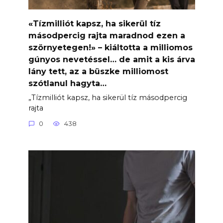
«Tízmilliót kapsz, ha sikerül tíz
másodpercig rajta maradnod ezen a
szörnyetegen!» – kiáltotta a milliomos
gúnyos nevetéssel… de amit a kis árva
lány tett, az a büszke milliomost
szótlanul hagyta…
„Tízmilliót kapsz, ha sikerül tíz másodpercig
rajta
0
438