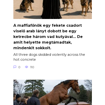
A maffiafőnök egy fekete csadort
viselő arab lányt dobott be egy
ketrecbe három vad kutyával… De
amit helyette megtámadtak,
mindenkit sokkolt.
All three dogs skidded violently across the
hot concrete
0
110