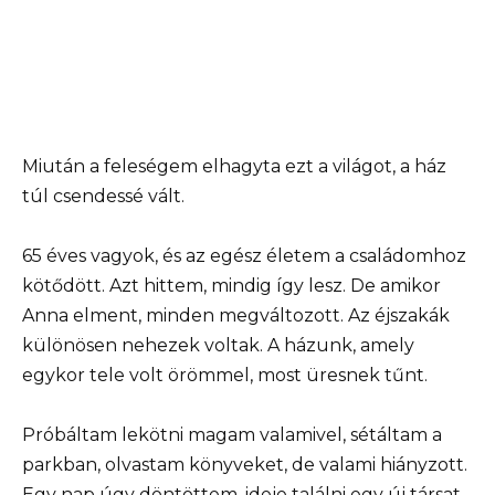
Miután a feleségem elhagyta ezt a világot, a ház
túl csendessé vált.
65 éves vagyok, és az egész életem a családomhoz
kötődött. Azt hittem, mindig így lesz. De amikor
Anna elment, minden megváltozott. Az éjszakák
különösen nehezek voltak. A házunk, amely
egykor tele volt örömmel, most üresnek tűnt.
Próbáltam lekötni magam valamivel, sétáltam a
parkban, olvastam könyveket, de valami hiányzott.
Egy nap úgy döntöttem, ideje találni egy új társat.