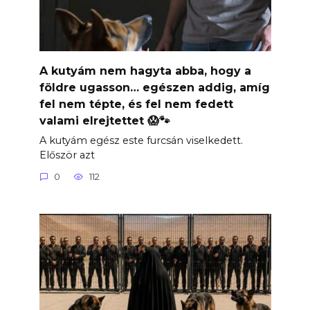
A kutyám nem hagyta abba, hogy a
földre ugasson… egészen addig, amíg
fel nem tépte, és fel nem fedett
valami elrejtettet 😱🐾
A kutyám egész este furcsán viselkedett.
Először azt
0
112