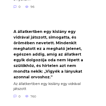
0
96
A állatkertben egy kislány egy
vidrával játszott, simogatta, és
örömében nevetett. Mindenkit
meghatott ez a megható jelenet,
egészen addig, amíg az állatkert
egyik dolgozója oda nem lépett a
szülőkhöz, és hirtelen azt nem
mondta nekik: „Vigyék a lányukat
azonnal orvoshoz.”
Az állatkertben egy kislány egy vidrával
játszott
0
760