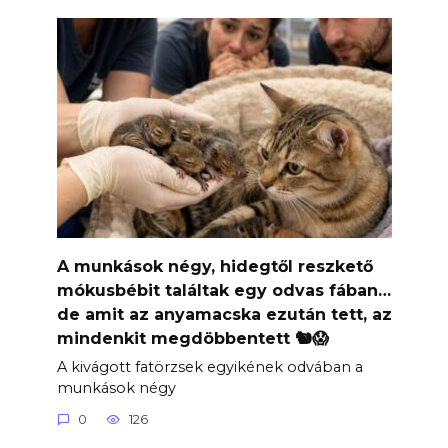
A munkások négy, hidegtől reszkető
mókusbébit találtak egy odvas fában…
de amit az anyamacska ezután tett, az
mindenkit megdöbbentett 🐿️😱
A kivágott fatörzsek egyikének odvában a
munkások négy
0
126