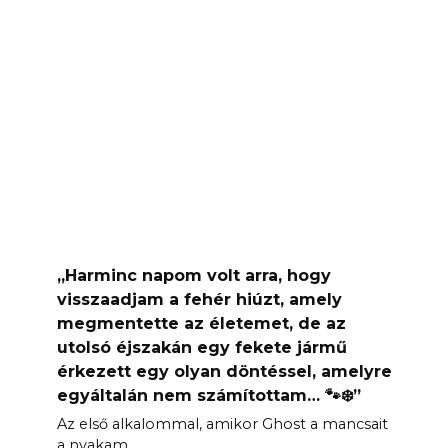
„Harminc napom volt arra, hogy
visszaadjam a fehér hiúzt, amely
megmentette az életemet, de az
utolsó éjszakán egy fekete jármű
érkezett egy olyan döntéssel, amelyre
egyáltalán nem számítottam… 🐾❄️”
Az első alkalommal, amikor Ghost a mancsait
a nyakam