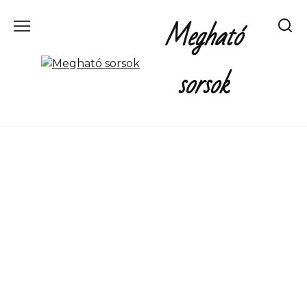
Перейти
Megható
к
содержанию
sorsok