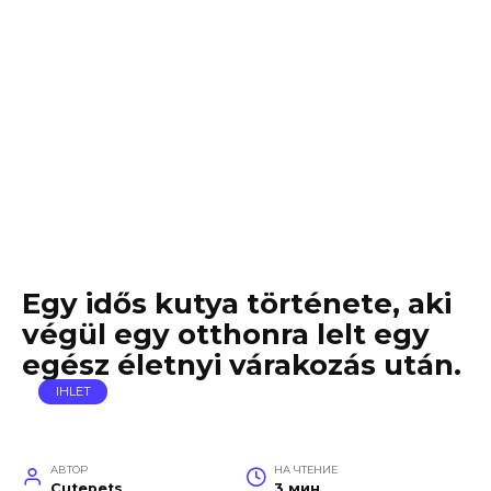
Egy idős kutya története, aki
végül egy otthonra lelt egy
egész életnyi várakozás után.
IHLET
АВТОР
НА ЧТЕНИЕ
Cutepets
3 мин