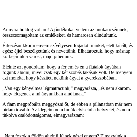
Annyira boldog voltam! Ajándékokat vettem az unokaöcsémnek,
összecsomagoltam az emlékeket, és hamarosan elindultunk.
Érkezésünkkor menyem szívélyesen fogadott minket, ételt kínált, és
egész éjjel beszélgettünk és nevettünk. Elhatároztuk, hogy másnap
körbejárjuk a várost, majd pihenünk.
Eleinte azt gondoltam, hogy a férjem és én a fiatalok ágyában
fogunk aludni, mivel csak egy két szobás lakásuk volt. De menyem
azt mondta, hogy készített nekünk ágyat a gyerekszobában.
„Van egy kényelmes légmatracunk,” magyarázta, „és nem akarom,
hogy idegenek a mi ágyunkban aludjanak.”
A fiam megpróbálta meggyőzni őt, de ebben a pillanatban már nem
bírtam tovább. Az idegeim nem bírták elviselni a helyzetet, és nem
titkolva csalódottságomat, elmagyaráztam:
„Nem fogok a földön aludni! Kinek nézel engem? Elmegyünk a