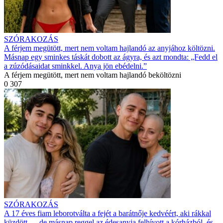
SZÓRAKOZÁS
A férjem megütött, mert nem voltam hajlandó az anyjához költözni.
Másnap egy sminkes táskát dobott az ágyra, és azt mondta: „Fedd el
a zúzódásaidat sminkkel. Anya jön ebédelni.”
A férjem megütött, mert nem voltam hajlandó beköltözni
0
307
SZÓRAKOZÁS
A 17 éves fiam leborotválta a fejét a barátnője kedvéért, aki rákkal
küzdött — de másnap reggel az édesanyja felhívott a kórházból, és