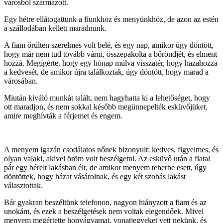
városból származott.
Egy hétre ellátogattunk a fiunkhoz és menyünkhöz, de azon az estén
a szállodában kellett maradnunk.
A fiam őrülten szerelmes volt belé, és egy nap, amikor úgy döntött,
hogy már nem tud tovább várni, összepakolta a bőröndjét, és elment
hozzá. Megígérte, hogy egy hónap múlva visszatér, hogy hazahozza
a kedvesét, de amikor újra találkoztak, úgy döntött, hogy marad a
városában.
Miután kiváló munkát talált, nem hagyhatta ki a lehetőséget, hogy
ott maradjon, és nem sokkal később megünnepelték esküvőjüket,
amire meghívták a férjemet és engem.
A menyem igazán csodálatos nőnek bizonyult: kedves, figyelmes, és
olyan valaki, akivel öröm volt beszélgetni. Az esküvő után a fiatal
pár egy bérelt lakásban élt, de amikor menyem teherbe esett, úgy
döntöttek, hogy házat vásárolnak, és egy két szobás lakást
választottak.
Bár gyakran beszéltünk telefonon, nagyon hiányzott a fiam és az
unokám, és ezek a beszélgetések nem voltak elegendőek. Mivel
menyem megértette honvágyamat, vonatjegyeket vett nekünk, és