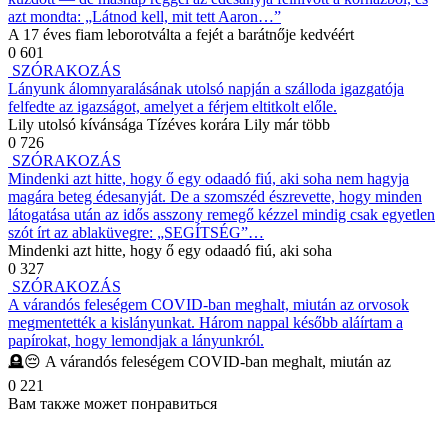
azt mondta: „Látnod kell, mit tett Aaron…”
A 17 éves fiam leborotválta a fejét a barátnője kedvéért
0
601
SZÓRAKOZÁS
Lányunk álomnyaralásának utolsó napján a szálloda igazgatója
felfedte az igazságot, amelyet a férjem eltitkolt előle.
Lily utolsó kívánsága Tízéves korára Lily már több
0
726
SZÓRAKOZÁS
Mindenki azt hitte, hogy ő egy odaadó fiú, aki soha nem hagyja
magára beteg édesanyját. De a szomszéd észrevette, hogy minden
látogatása után az idős asszony remegő kézzel mindig csak egyetlen
szót írt az ablaküvegre: „SEGÍTSÉG”…
Mindenki azt hitte, hogy ő egy odaadó fiú, aki soha
0
327
SZÓRAKOZÁS
A várandós feleségem COVID-ban meghalt, miután az orvosok
megmentették a kislányunkat. Három nappal később aláírtam a
papírokat, hogy lemondjak a lányunkról.
🪦😔 A várandós feleségem COVID-ban meghalt, miután az
0
221
Вам также может понравиться