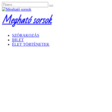
Перейти
Search
к
for:
содержанию
Megható sorsok
SZÓRAKOZÁS
IHLET
ÉLET TÖRTÉNETEK