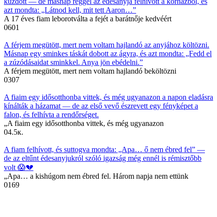
küzdött — de másnap reggel az édesanyja felhívott a kórházból, és
azt mondta: „Látnod kell, mit tett Aaron…”
A 17 éves fiam leborotválta a fejét a barátnője kedvéért
0
601
A férjem megütött, mert nem voltam hajlandó az anyjához költözni.
Másnap egy sminkes táskát dobott az ágyra, és azt mondta: „Fedd el
a zúzódásaidat sminkkel. Anya jön ebédelni.”
A férjem megütött, mert nem voltam hajlandó beköltözni
0
307
A fiaim egy idősotthonba vittek, és még ugyanazon a napon eladásra
kínálták a házamat — de az első vevő észrevett egy fényképet a
falon, és felhívta a rendőrséget.
„A fiaim egy idősotthonba vittek, és még ugyanazon
0
4.5к.
A fiam felhívott, és suttogva mondta: „Apa… ő nem ébred fel” —
de az eltűnt édesanyjukról szóló igazság még ennél is rémisztőbb
volt 😱💔
„Apa… a kishúgom nem ébred fel. Három napja nem ettünk
0
169