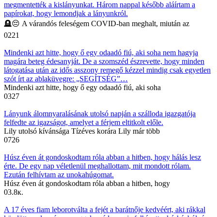
megmentették a kislányunkat. Három nappal később aláírtam a
papírokat, hogy lemondjak a lányunkról.
🪦😔 A várandós feleségem COVID-ban meghalt, miután az
0
221
Mindenki azt hitte, hogy ő egy odaadó fiú, aki soha nem hagyja
magára beteg édesanyját. De a szomszéd észrevette, hogy minden
látogatása után az idős asszony remegő kézzel mindig csak egyetlen
szót írt az ablaküvegre: „SEGÍTSÉG”…
Mindenki azt hitte, hogy ő egy odaadó fiú, aki soha
0
327
Lányunk álomnyaralásának utolsó napján a szálloda igazgatója
felfedte az igazságot, amelyet a férjem eltitkolt előle.
Lily utolsó kívánsága Tízéves korára Lily már több
0
726
Húsz éven át gondoskodtam róla abban a hitben, hogy hálás lesz
érte. De egy nap véletlenül meghallottam, mit mondott rólam.
Ezután felhívtam az unokahúgomat.
Húsz éven át gondoskodtam róla abban a hitben, hogy
0
3.8к.
A 17 éves fiam leborotválta a fejét a barátnője kedvéért, aki rákkal