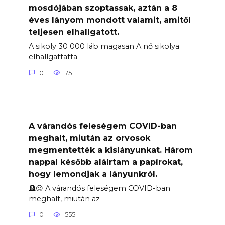
mosdójában szoptassak, aztán a 8
éves lányom mondott valamit, amitől
teljesen elhallgatott.
A sikoly 30 000 láb magasan A nő sikolya
elhallgattatta
0
75
A várandós feleségem COVID-ban
meghalt, miután az orvosok
megmentették a kislányunkat. Három
nappal később aláírtam a papírokat,
hogy lemondjak a lányunkról.
🪦😔 A várandós feleségem COVID-ban
meghalt, miután az
0
555