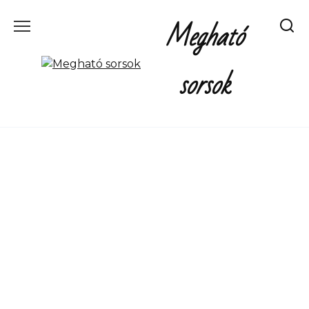
Перейти
Megható
к
содержанию
sorsok