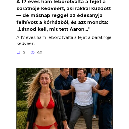
A 17 éves fiam leborotválta a fejét a
barátnője kedvéért, aki rákkal küzdött
— de másnap reggel az édesanyja
felhívott a kórházból, és azt mondta:
„Látnod kell, mit tett Aaron…”
A 17 éves fiam leborotválta a fejét a barátnője
kedvéért
0
651