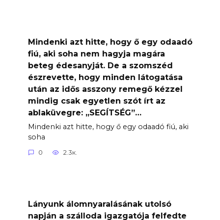
Mindenki azt hitte, hogy ő egy odaadó
fiú, aki soha nem hagyja magára
beteg édesanyját. De a szomszéd
észrevette, hogy minden látogatása
után az idős asszony remegő kézzel
mindig csak egyetlen szót írt az
ablaküvegre: „SEGÍTSÉG”…
Mindenki azt hitte, hogy ő egy odaadó fiú, aki
soha
0
2.3к.
Lányunk álomnyaralásának utolsó
napján a szálloda igazgatója felfedte