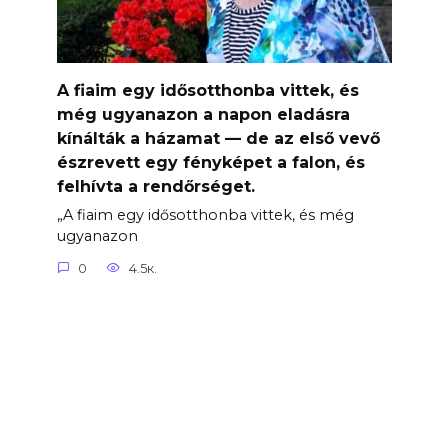
A fiaim egy idősotthonba vittek, és
még ugyanazon a napon eladásra
kínálták a házamat — de az első vevő
észrevett egy fényképet a falon, és
felhívta a rendőrséget.
„A fiaim egy idősotthonba vittek, és még
ugyanazon
0
4.5к.