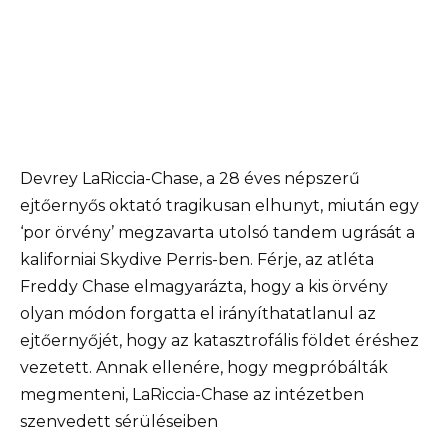
Devrey LaRiccia-Chase, a 28 éves népszerű
ejtőernyős oktató tragikusan elhunyt, miután egy
‘por örvény’ megzavarta utolsó tandem ugrását a
kaliforniai Skydive Perris-ben. Férje, az atléta
Freddy Chase elmagyarázta, hogy a kis örvény
olyan módon forgatta el irányíthatatlanul az
ejtőernyőjét, hogy az katasztrofális földet éréshez
vezetett. Annak ellenére, hogy megpróbálták
megmenteni, LaRiccia-Chase az intézetben
szenvedett sérüléseiben