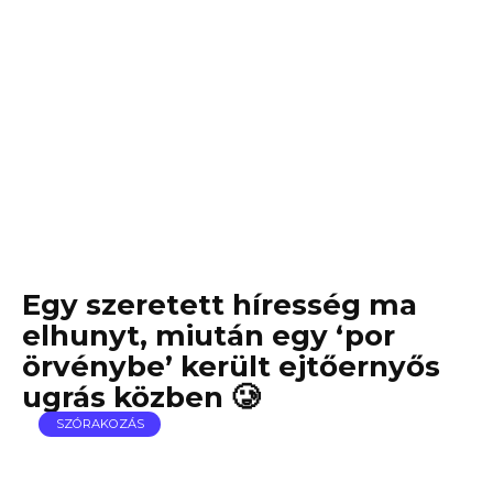
Egy szeretett híresség ma
elhunyt, miután egy ‘por
örvénybe’ került ejtőernyős
ugrás közben 🥲
SZÓRAKOZÁS