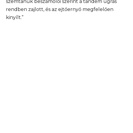
szemtanúk beszámolói szerint a tandem ugrás
rendben zajlott, és az ejtőernyő megfelelően
kinyílt.”