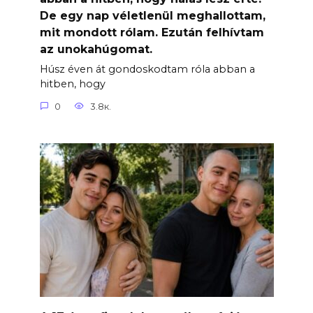
De egy nap véletlenül meghallottam,
mit mondott rólam. Ezután felhívtam
az unokahúgomat.
Húsz éven át gondoskodtam róla abban a
hitben, hogy
0
3.8к.