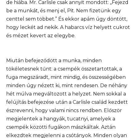
de hiába. Mr. Carlisle csak annyit mondott: „Fejezd
be a munkát, és menj el, Pit. Nem fizetünk egy
centtel sem többet.” És ekkor apám úgy döntött,
hogy leckét ad nekik. A habarcs víz helyett cukrot
és mézet kevert az elegybe.
Miután befejeződött a munka, minden
tökéletesnek tűnt: a csempék összetartottak, a
fuga megszáradt, mint mindig, és összességében
minden úgy nézett ki, mint rendesen. De néhány
hét múlva megváltozott a helyzet. Nem sokkal a
felújítás befejezése után a Carlisle család kezdett
észrevenni, hogy valami nincs rendben. Először
megjelentek a hangyák, tucatnyi, amelyek a
csempék közötti fugákon mászkáltak. Aztán
elkezdtek megjelenni a csótányok. Minden olyan