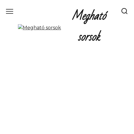
Перейти
Megható
к
содержанию
sorsok