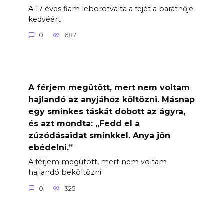
A 17 éves fiam leborotválta a fejét a barátnője
kedvéért
0
687
A férjem megütött, mert nem voltam
hajlandó az anyjához költözni. Másnap
egy sminkes táskát dobott az ágyra,
és azt mondta: „Fedd el a
zúzódásaidat sminkkel. Anya jön
ebédelni.”
A férjem megütött, mert nem voltam
hajlandó beköltözni
0
325