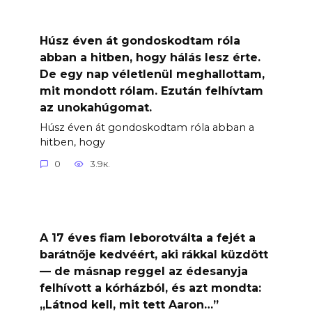
Húsz éven át gondoskodtam róla
abban a hitben, hogy hálás lesz érte.
De egy nap véletlenül meghallottam,
mit mondott rólam. Ezután felhívtam
az unokahúgomat.
Húsz éven át gondoskodtam róla abban a
hitben, hogy
0
3.9к.
A 17 éves fiam leborotválta a fejét a
barátnője kedvéért, aki rákkal küzdött
— de másnap reggel az édesanyja
felhívott a kórházból, és azt mondta:
„Látnod kell, mit tett Aaron…”