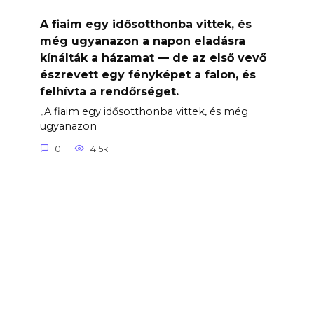
A fiaim egy idősotthonba vittek, és
még ugyanazon a napon eladásra
kínálták a házamat — de az első vevő
észrevett egy fényképet a falon, és
felhívta a rendőrséget.
„A fiaim egy idősotthonba vittek, és még
ugyanazon
0
4.5к.