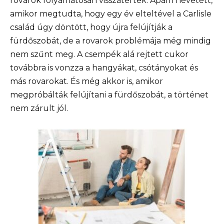
rovarok folyamatosan visszatértek. Apám nevetett,
amikor megtudta, hogy egy év elteltével a Carlisle
család úgy döntött, hogy újra felújítják a
fürdőszobát, de a rovarok problémája még mindig
nem szűnt meg. A csempék alá rejtett cukor
továbbra is vonzza a hangyákat, csótányokat és
más rovarokat. És még akkor is, amikor
megpróbálták felújítani a fürdőszobát, a történet
nem zárult jól.