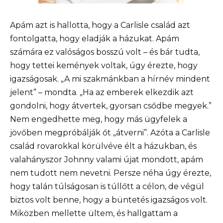
Apám azt is hallotta, hogy a Carlisle család azt
fontolgatta, hogy eladják a házukat. Apám
számára ez valóságos bosszú volt – és bár tudta,
hogy tettei kemények voltak, úgy érezte, hogy
igazságosak. „A mi szakmánkban a hírnév mindent
jelent” – mondta. „Ha az emberek elkezdik azt
gondolni, hogy átvertek, gyorsan csődbe megyek.”
Nem engedhette meg, hogy más ügyfelek a
jövőben megpróbálják őt „átverni”. Azóta a Carlisle
család rovarokkal körülvéve élt a házukban, és
valahányszor Johnny valami újat mondott, apám
nem tudott nem nevetni. Persze néha úgy érezte,
hogy talán túlságosan is túllőtt a célon, de végül
biztos volt benne, hogy a büntetés igazságos volt.
Miközben mellette ültem, és hallgattam a