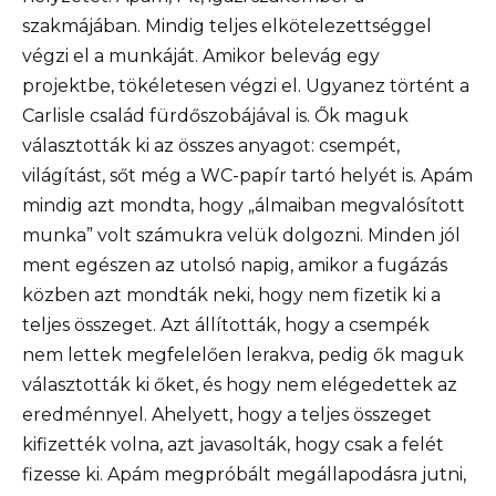
szakmájában. Mindig teljes elkötelezettséggel
végzi el a munkáját. Amikor belevág egy
projektbe, tökéletesen végzi el. Ugyanez történt a
Carlisle család fürdőszobájával is. Ők maguk
választották ki az összes anyagot: csempét,
világítást, sőt még a WC-papír tartó helyét is. Apám
mindig azt mondta, hogy „álmaiban megvalósított
munka” volt számukra velük dolgozni. Minden jól
ment egészen az utolsó napig, amikor a fugázás
közben azt mondták neki, hogy nem fizetik ki a
teljes összeget. Azt állították, hogy a csempék
nem lettek megfelelően lerakva, pedig ők maguk
választották ki őket, és hogy nem elégedettek az
eredménnyel. Ahelyett, hogy a teljes összeget
kifizették volna, azt javasolták, hogy csak a felét
fizesse ki. Apám megpróbált megállapodásra jutni,