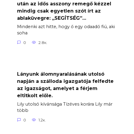
után az idős asszony remegő kézzel
mindig csak egyetlen szót írt az
ablaküvegre: „SEGÍTSÉG”…
Mindenki azt hitte, hogy ő egy odaadó fiú, aki
soha
0
2.8к.
Lányunk álomnyaralásának utolsó
napján a szálloda igazgatója felfedte
az igazságot, amelyet a férjem
eltitkolt előle.
Lily utolsó kívánsága Tízéves korára Lily már
több
0
1.2к.