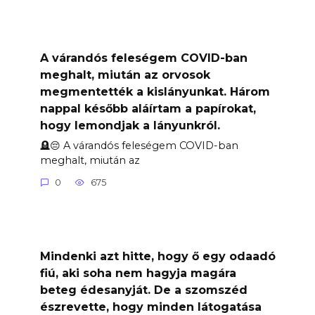
A várandós feleségem COVID-ban
meghalt, miután az orvosok
megmentették a kislányunkat. Három
nappal később aláírtam a papírokat,
hogy lemondjak a lányunkról.
🪦😔 A várandós feleségem COVID-ban
meghalt, miután az
0
675
Mindenki azt hitte, hogy ő egy odaadó
fiú, aki soha nem hagyja magára
beteg édesanyját. De a szomszéd
észrevette, hogy minden látogatása