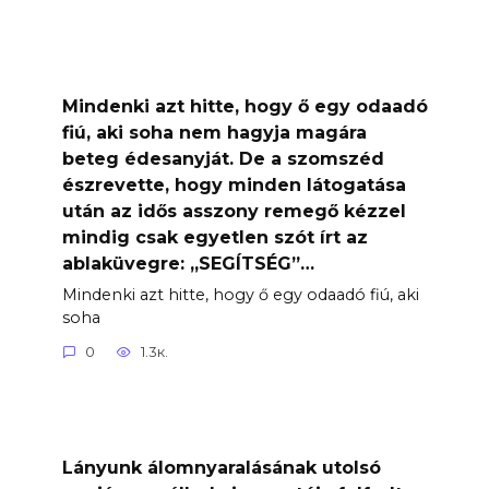
Mindenki azt hitte, hogy ő egy odaadó
fiú, aki soha nem hagyja magára
beteg édesanyját. De a szomszéd
észrevette, hogy minden látogatása
után az idős asszony remegő kézzel
mindig csak egyetlen szót írt az
ablaküvegre: „SEGÍTSÉG”…
Mindenki azt hitte, hogy ő egy odaadó fiú, aki
soha
0
1.3к.
Lányunk álomnyaralásának utolsó