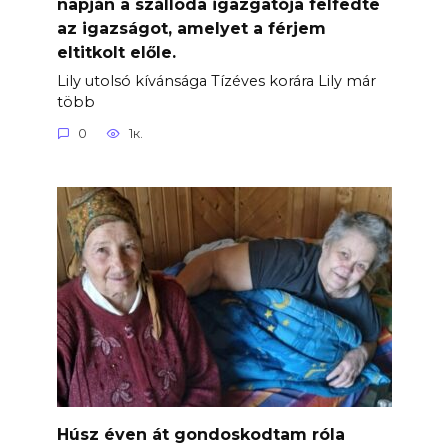
napján a szálloda igazgatója felfedte
az igazságot, amelyet a férjem
eltitkolt előle.
Lily utolsó kívánsága Tízéves korára Lily már
több
0
1к.
Húsz éven át gondoskodtam róla