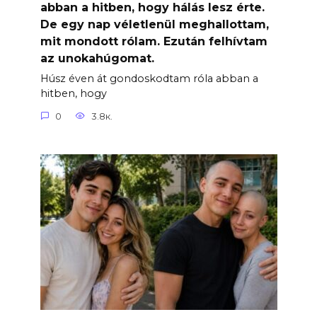
abban a hitben, hogy hálás lesz érte.
De egy nap véletlenül meghallottam,
mit mondott rólam. Ezután felhívtam
az unokahúgomat.
Húsz éven át gondoskodtam róla abban a
hitben, hogy
0
3.8к.