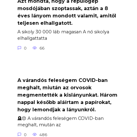
Azt mondta, hogy a repülőgép
mosdójában szoptassak, aztán a 8
éves lányom mondott valamit, amitől
teljesen elhallgatott.
A sikoly 30 000 láb magasan A nő sikolya
elhallgattatta
0
66
A várandós feleségem COVID-ban
meghalt, miután az orvosok
megmentették a kislányunkat. Három
nappal később aláírtam a papírokat,
hogy lemondjak a lányunkról.
🪦😔 A várandós feleségem COVID-ban
meghalt, miután az
0
486