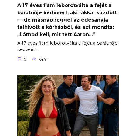
A 17 éves fiam leborotválta a fejét a
barátnője kedvéért, aki rákkal küzdött
— de másnap reggel az édesanyja
felhívott a kórházból, és azt mondta:
„Látnod kell, mit tett Aaron…”
A 17 éves fiam leborotválta a fejét a barátnője
kedvéért
0
638