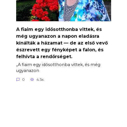
A fiaim egy idősotthonba vittek, és
még ugyanazon a napon eladásra
kínálták a házamat — de az első vevő
észrevett egy fényképet a falon, és
felhívta a rendőrséget.
„A fiaim egy idősotthonba vittek, és még
ugyanazon
0
4.5к.