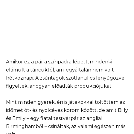
Amikor ez a pár a színpadra lépett, mindenki
elámult a táncuktól, ami egyáltalán nem volt
hétköznapi. A zsűritagok szótlanul és lenyűgözve
figyelték, ahogyan előadták produkciójukat.
Mint minden gyerek, én is játékokkal töltöttem az
időmet öt- és nyolcéves korom között, de amit Billy
és Emily – egy fiatal testvérpár az angliai
Birminghamből – csináltak, az valami egészen más