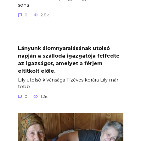
soha
0
2.8к.
Lányunk álomnyaralásának utolsó
napján a szálloda igazgatója felfedte
az igazságot, amelyet a férjem
eltitkolt előle.
Lily utolsó kívánsága Tízéves korára Lily már
több
0
1.2к.