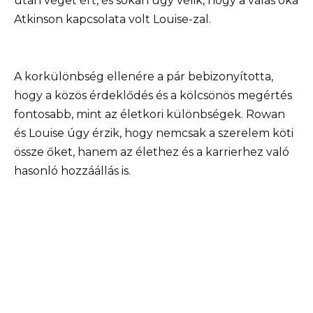
után véget ért, és sokan úgy vélik, hogy a válás oka
Atkinson kapcsolata volt Louise-zal.
A korkülönbség ellenére a pár bebizonyította,
hogy a közös érdeklődés és a kölcsönös megértés
fontosabb, mint az életkori különbségek. Rowan
és Louise úgy érzik, hogy nemcsak a szerelem köti
össze őket, hanem az élethez és a karrierhez való
hasonló hozzáállás is.