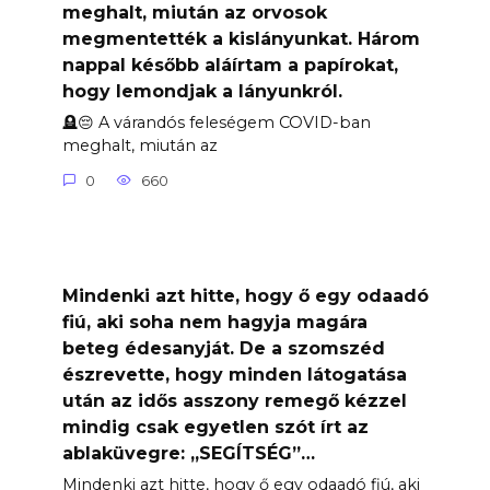
meghalt, miután az orvosok
megmentették a kislányunkat. Három
nappal később aláírtam a papírokat,
hogy lemondjak a lányunkról.
🪦😔 A várandós feleségem COVID-ban
meghalt, miután az
0
660
Mindenki azt hitte, hogy ő egy odaadó
fiú, aki soha nem hagyja magára
beteg édesanyját. De a szomszéd
észrevette, hogy minden látogatása
után az idős asszony remegő kézzel
mindig csak egyetlen szót írt az
ablaküvegre: „SEGÍTSÉG”…
Mindenki azt hitte, hogy ő egy odaadó fiú, aki