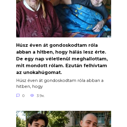
Húsz éven át gondoskodtam róla
abban a hitben, hogy hálás lesz érte.
De egy nap véletlenül meghallottam,
mit mondott rólam. Ezután felhívtam
az unokahúgomat.
Húsz éven át gondoskodtam róla abban a
hitben, hogy
0
3.9к.