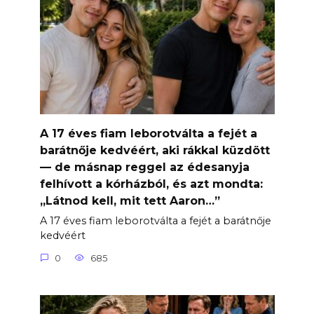
A 17 éves fiam leborotválta a fejét a
barátnője kedvéért, aki rákkal küzdött
— de másnap reggel az édesanyja
felhívott a kórházból, és azt mondta:
„Látnod kell, mit tett Aaron…”
A 17 éves fiam leborotválta a fejét a barátnője
kedvéért
0
685