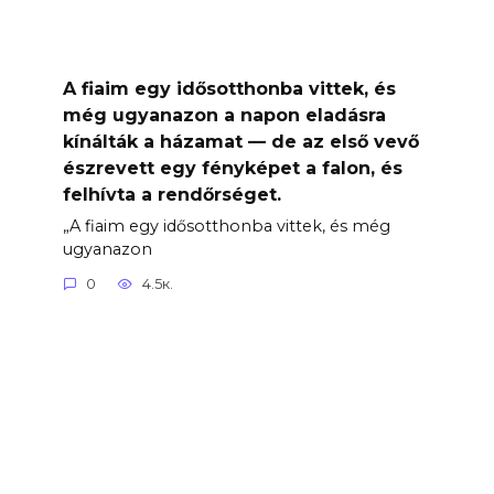
A fiaim egy idősotthonba vittek, és
még ugyanazon a napon eladásra
kínálták a házamat — de az első vevő
észrevett egy fényképet a falon, és
felhívta a rendőrséget.
„A fiaim egy idősotthonba vittek, és még
ugyanazon
0
4.5к.