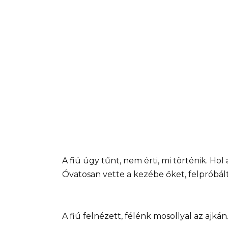
A fiú úgy tűnt, nem érti, mi történik. Hol 
Óvatosan vette a kezébe őket, felpróbál
A fiú felnézett, félénk mosollyal az ajká