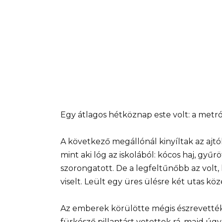
Egy átlagos hétköznap este volt: a metr
A következő megállónál kinyíltak az ajtók, 
mint aki lóg az iskolából: kócos haj, gyűr
szorongatott. De a legfeltűnőbb az volt,
viselt. Leült egy üres ülésre két utas köz
Az emberek körülötte mégis észrevették. 
fürkésző pillantást vetettek rá, majd ú