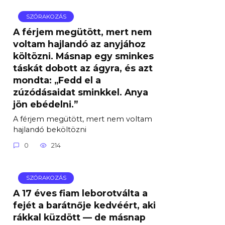
SZÓRAKOZÁS
A férjem megütött, mert nem
voltam hajlandó az anyjához
költözni. Másnap egy sminkes
táskát dobott az ágyra, és azt
mondta: „Fedd el a
zúzódásaidat sminkkel. Anya
jön ebédelni.”
A férjem megütött, mert nem voltam
hajlandó beköltözni
0
214
SZÓRAKOZÁS
A 17 éves fiam leborotválta a
fejét a barátnője kedvéért, aki
rákkal küzdött — de másnap