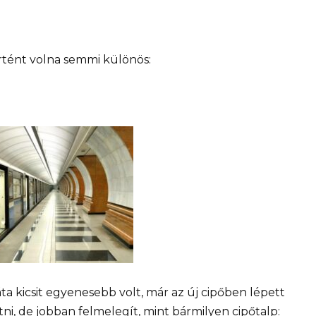
örtént volna semmi különös:
áta kicsit egyenesebb volt, már az új cipőben lépett
átni, de jobban felmelegít, mint bármilyen cipőtalp: