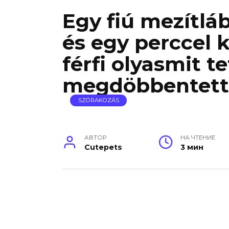
Egy fiú mezítláb 
és egy perccel 
férfi olyasmit t
megdöbbentett
SZÓRAKOZÁS
АВТОР
НА ЧТЕНИЕ
Cutepets
3 мин