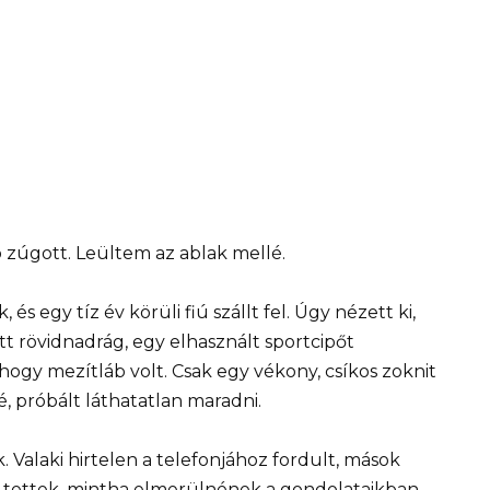
ó zúgott. Leültem az ablak mellé.
és egy tíz év körüli fiú szállt fel. Úgy nézett ki,
ött rövidnadrág, egy elhasznált sportcipőt
 hogy mezítláb volt. Csak egy vékony, csíkos zoknit
é, próbált láthatatlan maradni.
Valaki hirtelen a telefonjához fordult, mások
gy tettek, mintha elmerülnének a gondolataikban.