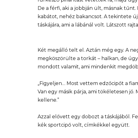
De a férfi, aki a jobbján ült, másnak tűnt
kabátot, nehéz bakancsot. A tekintete újr
táskájára, ami a lábánál volt. Látszott raj
Két megálló telt el. Aztán még egy. A neg
megköszörülte a torkát – halkan, de úgy,
mondott valamit, ami mindenkit megdöbb
„Figyeljen… Most vettem edzőcipőt a fiam
Van egy másik párja, ami tökéletesen jó
kellene.”
Azzal elővett egy dobozt a táskájából. F
kék sportcipő volt, címkékkel együtt.