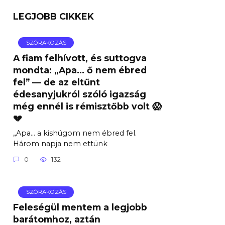
LEGJOBB CIKKEK
SZÓRAKOZÁS
A fiam felhívott, és suttogva
mondta: „Apa… ő nem ébred
fel” — de az eltűnt
édesanyjukról szóló igazság
még ennél is rémisztőbb volt 😱
💔
„Apa… a kishúgom nem ébred fel.
Három napja nem ettünk
0
132
SZÓRAKOZÁS
Feleségül mentem a legjobb
barátomhoz, aztán