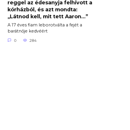
reggel az édesanyja felhívott a
kórházból, és azt mondta:
„Látnod kell, mit tett Aaron…”
A 17 éves fiam leborotválta a fejét a
barátnője kedvéért
0
284