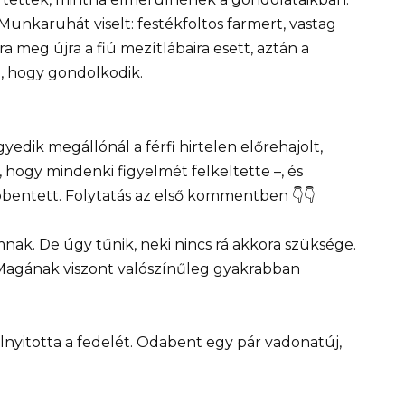
. Munkaruhát viselt: festékfoltos farmert, vastag
a meg újra a fiú mezítlábaira esett, aztán a
ta, hogy gondolkodik.
yedik megállónál a férfi hirtelen előrehajolt,
 hogy mindenki figyelmét felkeltette –, és
entett. Folytatás az első kommentben 👇👇
nak. De úgy tűnik, neki nincs rá akkora szüksége.
. Magának viszont valószínűleg gyakrabban
elnyitotta a fedelét. Odabent egy pár vadonatúj,