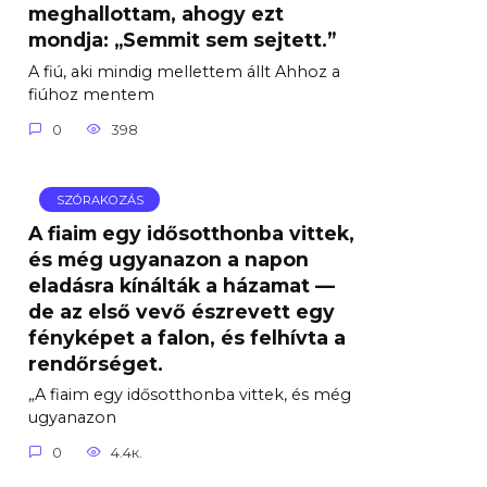
meghallottam, ahogy ezt
mondja: „Semmit sem sejtett.”
A fiú, aki mindig mellettem állt Ahhoz a
fiúhoz mentem
0
398
SZÓRAKOZÁS
A fiaim egy idősotthonba vittek,
és még ugyanazon a napon
eladásra kínálták a házamat —
de az első vevő észrevett egy
fényképet a falon, és felhívta a
rendőrséget.
„A fiaim egy idősotthonba vittek, és még
ugyanazon
0
4.4к.