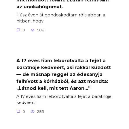
az unokahúgomat.
Húsz éven át gondoskodtam róla abban a
hitben, hogy
0
508
A 17 éves fiam leborotválta a fejét a
barátnője kedvéért, aki rákkal küzdött
— de másnap reggel az édesanyja
felhívott a kórházból, és azt mondta:
„Látnod kell, mit tett Aaron…”
A 17 éves fiam leborotválta a fejét a barátnője
kedvéért
0
285