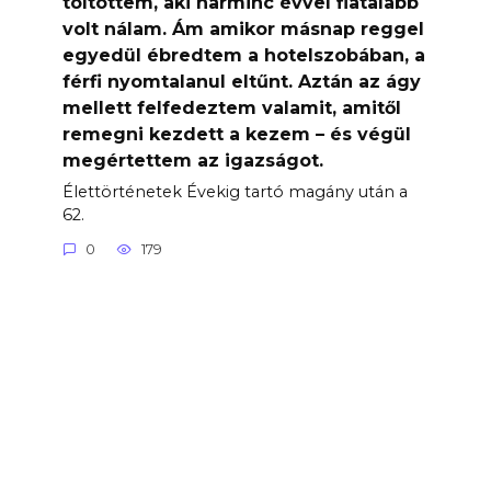
töltöttem, aki harminc évvel fiatalabb
volt nálam. Ám amikor másnap reggel
egyedül ébredtem a hotelszobában, a
férfi nyomtalanul eltűnt. Aztán az ágy
mellett felfedeztem valamit, amitől
remegni kezdett a kezem – és végül
megértettem az igazságot.
Élettörténetek Évekig tartó magány után a
62.
0
179