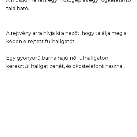
A mosdó mellett egy mosógép és egy fogkefetartó
található.
A rejtvény arra hívja ki a nézőt, hogy találja meg a
képen elrejtett fülhallgatót.
Egy gyönyörű barna hajú nő fülhallgatón
keresztül hallgat zenét, és okostelefont használ.