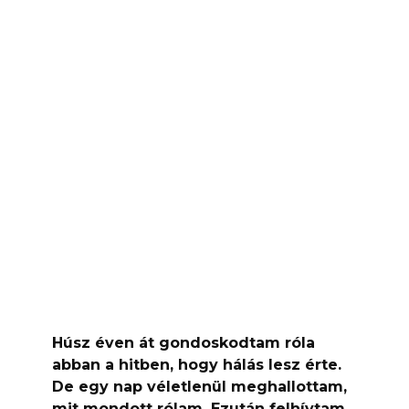
Húsz éven át gondoskodtam róla
abban a hitben, hogy hálás lesz érte.
De egy nap véletlenül meghallottam,
mit mondott rólam. Ezután felhívtam