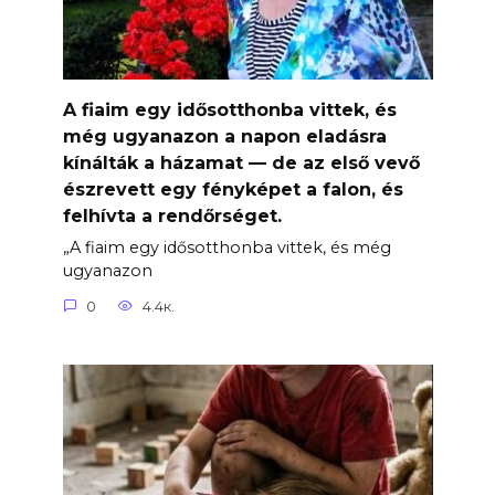
A fiaim egy idősotthonba vittek, és
még ugyanazon a napon eladásra
kínálták a házamat — de az első vevő
észrevett egy fényképet a falon, és
felhívta a rendőrséget.
„A fiaim egy idősotthonba vittek, és még
ugyanazon
0
4.4к.