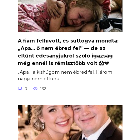
A fiam felhívott, és suttogva mondta:
„Apa… ő nem ébred fel” — de az
eltűnt édesanyjukról szóló igazság
még ennél is rémisztőbb volt 😱💔
„Apa… a kishúgom nem ébred fel. Három
napja nem ettünk
0
132