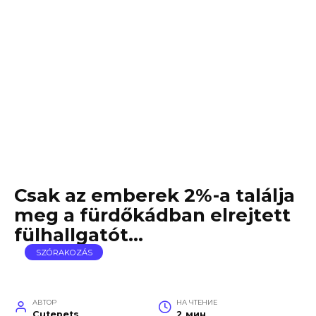
Csak az emberek 2%-a találja
meg a fürdőkádban elrejtett
fülhallgatót…
SZÓRAKOZÁS
АВТОР
НА ЧТЕНИЕ
Cutepets
2 мин