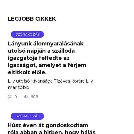
LEGJOBB CIKKEK
SZÓRAKOZÁS
Lányunk álomnyaralásának
utolsó napján a szálloda
igazgatója felfedte az
igazságot, amelyet a férjem
eltitkolt előle.
Lily utolsó kívánsága Tízéves korára Lily
már több
0
608
SZÓRAKOZÁS
Húsz éven át gondoskodtam
róla abban a hitben, hogy hálás