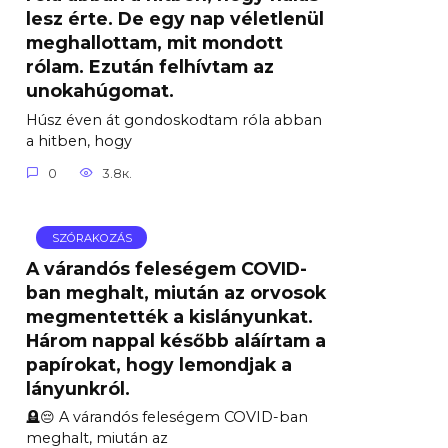
lesz érte. De egy nap véletlenül
meghallottam, mit mondott
rólam. Ezután felhívtam az
unokahúgomat.
Húsz éven át gondoskodtam róla abban
a hitben, hogy
0
3.8к.
SZÓRAKOZÁS
A várandós feleségem COVID-
ban meghalt, miután az orvosok
megmentették a kislányunkat.
Három nappal később aláírtam a
papírokat, hogy lemondjak a
lányunkról.
🪦😔 A várandós feleségem COVID-ban
meghalt, miután az