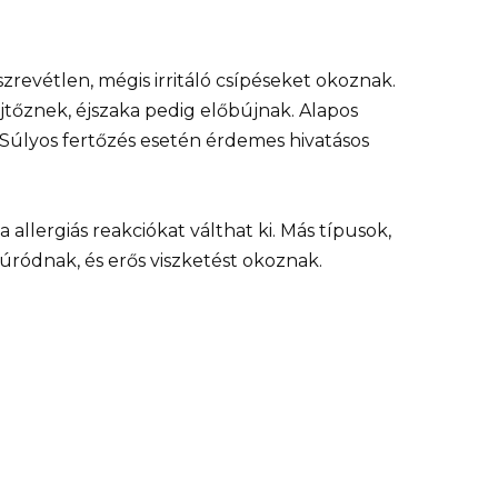
zrevétlen, mégis irritáló csípéseket okoznak.
tőznek, éjszaka pedig előbújnak. Alapos
 Súlyos fertőzés esetén érdemes hivatásos
a allergiás reakciókat válthat ki. Más típusok,
fúródnak, és erős viszketést okoznak.