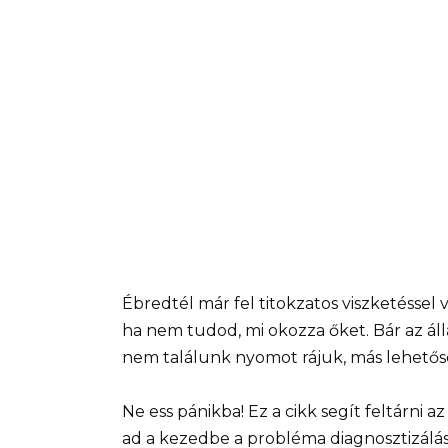
Ébredtél már fel titokzatos viszketéssel
ha nem tudod, mi okozza őket. Bár az áll
nem találunk nyomot rájuk, más lehetősé
Ne ess pánikba! Ez a cikk segít feltárni a
ad a kezedbe a probléma diagnosztizálás