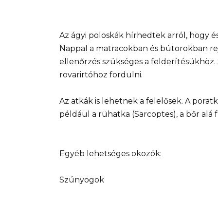
Az ágyi poloskák hírhedtek arról, hogy és
Nappal a matracokban és bútorokban rej
ellenőrzés szükséges a felderítésükhöz.
rovarirtóhoz fordulni.
Az atkák is lehetnek a felelősek. A poratk
például a rühatka (Sarcoptes), a bőr alá 
Egyéb lehetséges okozók:
Szúnyogok