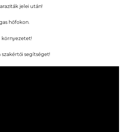
raziták jelei után!
gas hőfokon.
 a környezetet!
 szakértői segítséget!