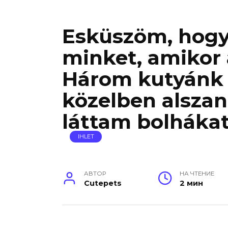
Esküszöm, hogy
minket, amikor
Három kutyánk 
közelben alsza
láttam bolhákat
IHLET
АВТОР
НА ЧТЕНИЕ
Cutepets
2 мин