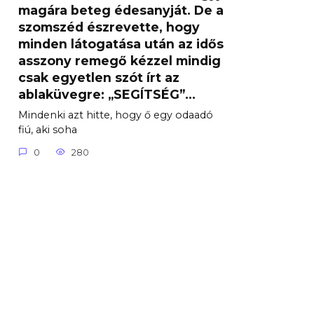
magára beteg édesanyját. De a
szomszéd észrevette, hogy
minden látogatása után az idős
asszony remegő kézzel mindig
csak egyetlen szót írt az
ablaküvegre: „SEGÍTSÉG”…
Mindenki azt hitte, hogy ő egy odaadó
fiú, aki soha
0
280