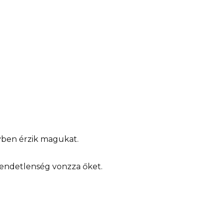
yben érzik magukat.
rendetlenség vonzza őket.