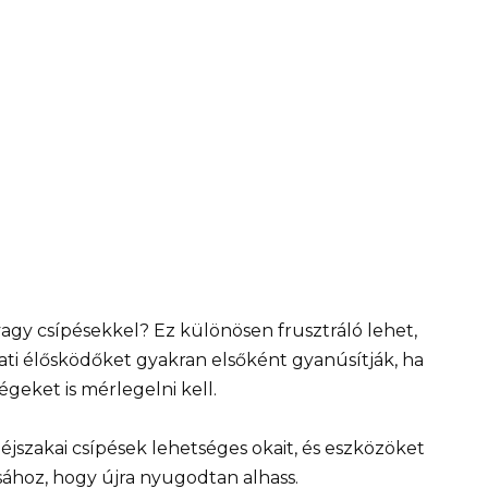
 vagy csípésekkel? Ez különösen frusztráló lehet,
ati élősködőket gyakran elsőként gyanúsítják, ha
geket is mérlegelni kell.
z éjszakai csípések lehetséges okait, és eszközöket
ához, hogy újra nyugodtan alhass.