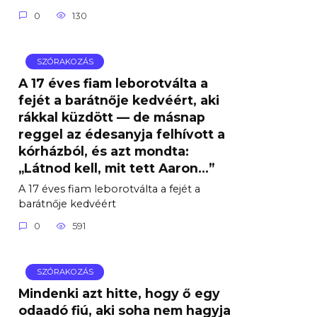
0
130
SZÓRAKOZÁS
A 17 éves fiam leborotválta a
fejét a barátnője kedvéért, aki
rákkal küzdött — de másnap
reggel az édesanyja felhívott a
kórházból, és azt mondta:
„Látnod kell, mit tett Aaron…”
A 17 éves fiam leborotválta a fejét a
barátnője kedvéért
0
591
SZÓRAKOZÁS
Mindenki azt hitte, hogy ő egy
odaadó fiú, aki soha nem hagyja