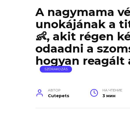
A nagymama vég
unokájának a ti
👶, akit régen k
odaadni a szoms
hogyan reagált 
SZÓRAKOZÁS
АВТОР
НА ЧТЕНИЕ
Cutepets
3 мин