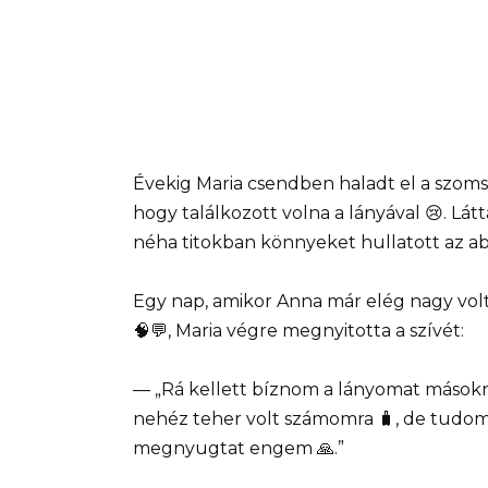
Évekig Maria csendben haladt el a szomsz
hogy találkozott volna a lányával 😢. Látt
néha titokban könnyeket hullatott az ab
Egy nap, amikor Anna már elég nagy vo
🧠💬, Maria végre megnyitotta a szívét:
— „Rá kellett bíznom a lányomat másokra,
nehéz teher volt számomra 🧳, de tudom,
megnyugtat engem 🙏.”