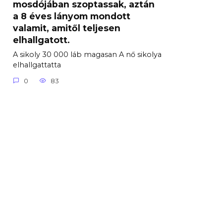
mosdójában szoptassak, aztán
a 8 éves lányom mondott
valamit, amitől teljesen
elhallgatott.
A sikoly 30 000 láb magasan A nő sikolya
elhallgattatta
0
83