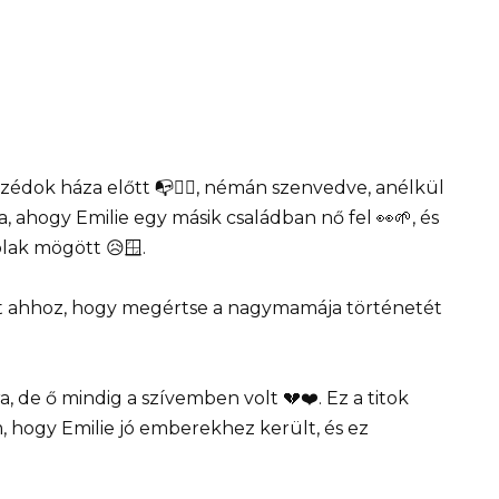
édok háza előtt 📭🚶‍♀️, némán szenvedve, anélkül
a, ahogy Emilie egy másik családban nő fel 👀🌱, és
lak mögött 😥🪟.
lt ahhoz, hogy megértse a nagymamája történetét
 de ő mindig a szívemben volt 💔❤️. Ez a titok
 hogy Emilie jó emberekhez került, és ez