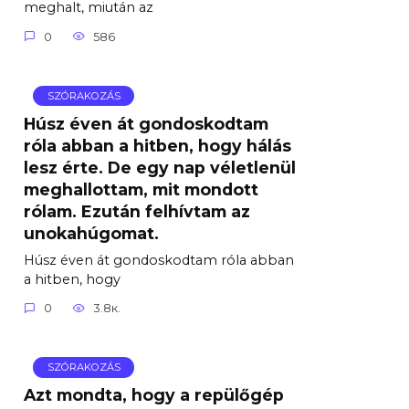
meghalt, miután az
0
586
SZÓRAKOZÁS
Húsz éven át gondoskodtam
róla abban a hitben, hogy hálás
lesz érte. De egy nap véletlenül
meghallottam, mit mondott
rólam. Ezután felhívtam az
unokahúgomat.
Húsz éven át gondoskodtam róla abban
a hitben, hogy
0
3.8к.
SZÓRAKOZÁS
Azt mondta, hogy a repülőgép