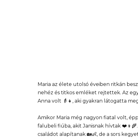
Maria az élete utolsó éveiben ritkán beszé
nehéz és titkos emléket rejtettek. Az egy
Anna volt 👵👧, aki gyakran látogatta meg
Amikor Maria még nagyon fiatal volt, épp
falubeli fiúba, akit Janisnak hívtak ❤️👦
családot alapítanak 🏡👶, de a sors kegyet