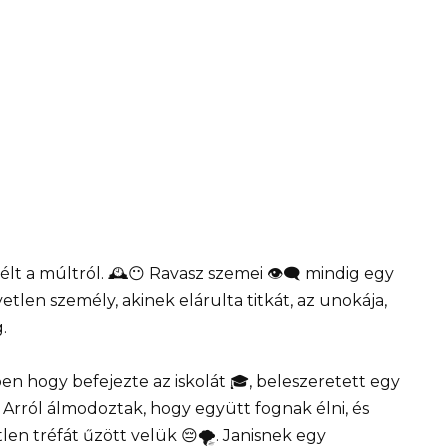
lt a múltról. 🕰️😶 Ravasz szemei 👁️‍🗨️ mindig egy
etlen személy, akinek elárulta titkát, az unokája,
.
en hogy befejezte az iskolát 🎓, beleszeretett egy
. Arról álmodoztak, hogy együtt fognak élni, és
len tréfát űzött velük 😔🌪️. Janisnek egy