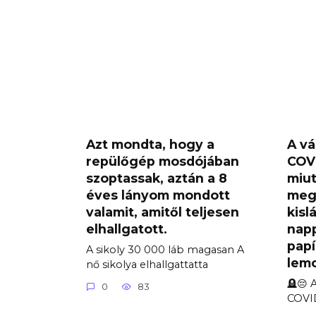
Azt mondta, hogy a
A v
repülőgép mosdójában
COV
szoptassak, aztán a 8
miut
éves lányom mondott
meg
valamit, amitől teljesen
kisl
elhallgatott.
napp
papí
A sikoly 30 000 láb magasan A
lemo
nő sikolya elhallgattatta
🪦😔 
0
83
COVI