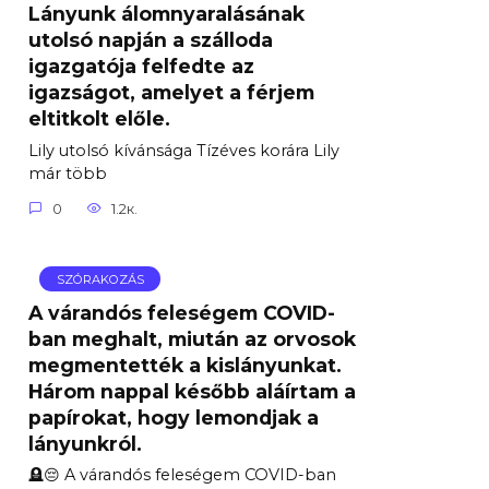
Lányunk álomnyaralásának
utolsó napján a szálloda
igazgatója felfedte az
igazságot, amelyet a férjem
eltitkolt előle.
Lily utolsó kívánsága Tízéves korára Lily
már több
0
1.2к.
SZÓRAKOZÁS
A várandós feleségem COVID-
ban meghalt, miután az orvosok
megmentették a kislányunkat.
Három nappal később aláírtam a
papírokat, hogy lemondjak a
lányunkról.
🪦😔 A várandós feleségem COVID-ban