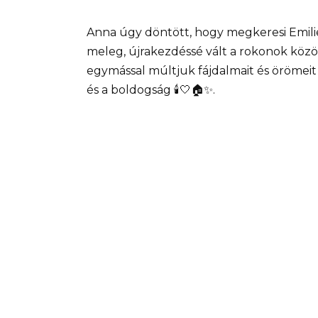
Anna úgy döntött, hogy megkeresi Emilie
meleg, újrakezdéssé vált a rokonok között
egymással múltjuk fájdalmait és örömeit 
és a boldogság 🕯️🤍🏠✨.