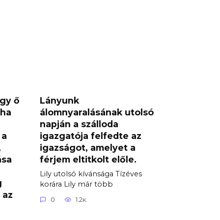
ogy ő
Lányunk
oha
álomnyaralásának utolsó
napján a szálloda
 a
igazgatója felfedte az
,
igazságot, amelyet a
ása
férjem eltitkolt előle.
Lily utolsó kívánsága Tízéves
g
korára Lily már több
 az
0
1.2к.