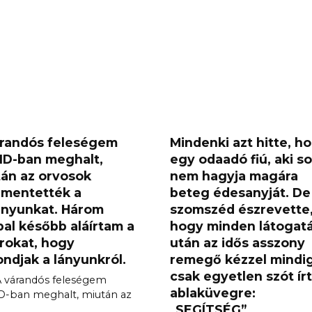
árandós feleségem
Mindenki azt hitte, h
ID-ban meghalt,
egy odaadó fiú, aki s
án az orvosok
nem hagyja magára
mentették a
beteg édesanyját. De
ányunkat. Három
szomszéd észrevette
al később aláírtam a
hogy minden látogat
rokat, hogy
után az idős asszony
ndjak a lányunkról.
remegő kézzel mindi
csak egyetlen szót írt
A várandós feleségem
ablaküvegre:
D-ban meghalt, miután az
„SEGÍTSÉG”…