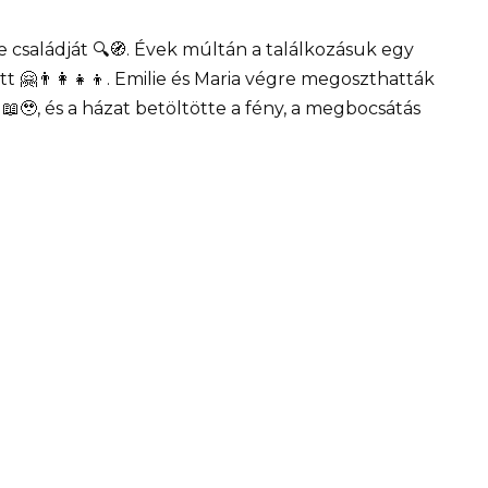
 családját 🔍🧭. Évek múltán a találkozásuk egy
 🤗👨‍👩‍👧‍👦. Emilie és Maria végre megoszthatták
📖🥹, és a házat betöltötte a fény, a megbocsátás