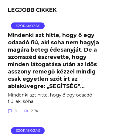
LEGJOBB CIKKEK
SZÓRAKOZÁS
Mindenki azt hitte, hogy ő egy
odaadó fiú, aki soha nem hagyja
magára beteg édesanyját. De a
szomszéd észrevette, hogy
minden látogatása után az idős
asszony remegő kézzel mindig
csak egyetlen szót írt az
ablaküvegre: „SEGÍTSÉG”…
Mindenki azt hitte, hogy ő egy odaadó
fiú, aki soha
0
2.7к.
SZÓRAKOZÁS