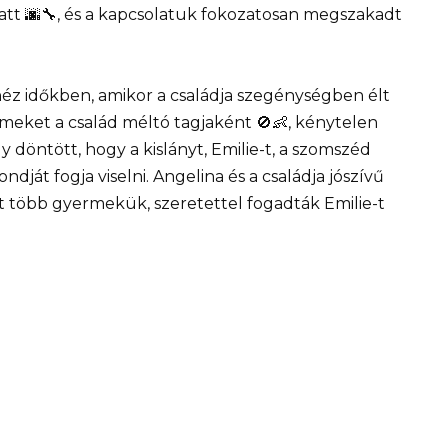
att 🌆🔧, és a kapcsolatuk fokozatosan megszakadt
héz időkben, amikor a családja szegénységben élt
rmeket a család méltó tagjaként 🚫👶, kénytelen
y döntött, hogy a kislányt, Emilie-t, a szomszéd
ndját fogja viselni. Angelina és a családja jószívű
t több gyermekük, szeretettel fogadták Emilie-t