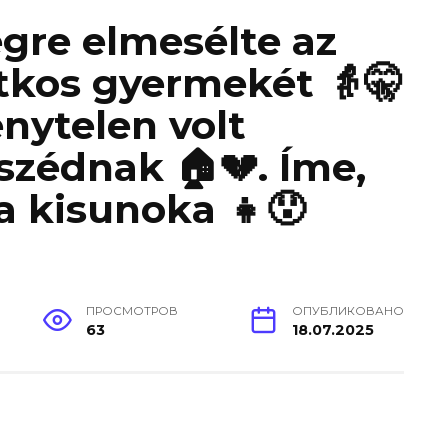
re elmesélte az
tkos gyermekét 👵🤫
énytelen volt
zédnak 🏠💔. Íme,
a kisunoka 👧😯
ПРОСМОТРОВ
ОПУБЛИКОВАНО
63
18.07.2025