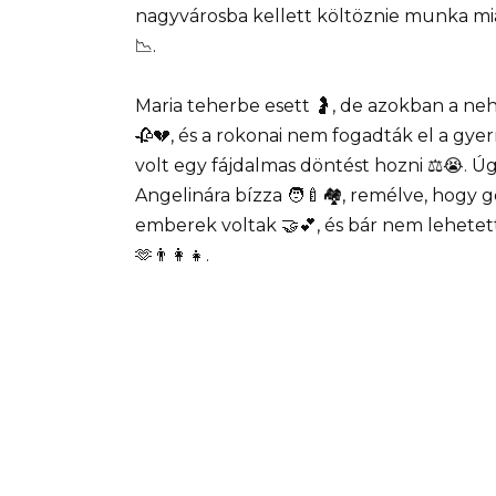
nagyvárosba kellett költöznie munka mi
📉.
Maria teherbe esett 🤰, de azokban a ne
🥀💔, és a rokonai nem fogadták el a gye
volt egy fájdalmas döntést hozni ⚖️😭. Úg
Angelinára bízza 🧑‍🍼🏘️, remélve, hogy go
emberek voltak 🤝💕, és bár nem lehetet
🫶👨‍👩‍👧.