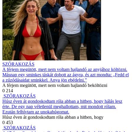
SZÓRAKOZÁS
A férjem megütött, mert nem voltam hajlandó az anyjához költözni.
Másnap egy sminkes táskát dobott az ágyra, és azt mondta: „Fedd el
a zúzódásaidat sminkkel. Anya jön ebédelni.”
A férjem megütött, mert nem voltam hajlandó beköltözni
0
214
SZÓRAKOZÁS
Húsz éven át gondoskodtam róla abban a hitben, hogy hálás lesz
érte. De egy nap véletlenül meghallottam, mit mondott rólam.
Ezután felhívtam az unokahúgomat.
Húsz éven át gondoskodtam róla abban a hitben, hogy
0
453
SZÓRAKOZÁS