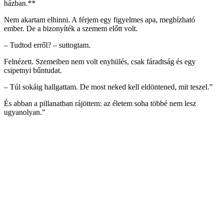
házban.**
Nem akartam elhinni. A férjem egy figyelmes apa, megbízható
ember. De a bizonyíték a szemem előtt volt.
– Tudtod erről? – suttogtam.
Felnézett. Szemeiben nem volt enyhülés, csak fáradtság és egy
csipetnyi bűntudat.
– Túl sokáig hallgattam. De most neked kell eldöntened, mit teszel.”
És abban a pillanatban rájöttem: az életem soha többé nem lesz
ugyanolyan.”