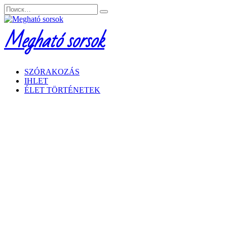
Перейти
Search
к
for:
содержанию
Megható sorsok
SZÓRAKOZÁS
IHLET
ÉLET TÖRTÉNETEK