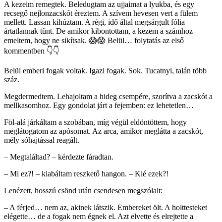
A kezeim remegtek. Beledugtam az ujjaimat a lyukba, és egy
recsegő nejlonzacskót éreztem. A szívem hevesen vert a fülem
mellett. Lassan kihúztam. A régi, idő által megsárgult fólia
ártatlannak tűnt. De amikor kibontottam, a kezem a számhoz
emeltem, hogy ne sikítsak. 😱😱 Belül… folytatás az első
kommentben 👇👇
Belül emberi fogak voltak. Igazi fogak. Sok. Tucatnyi, talán több
száz.
Megdermedtem. Lehajoltam a hideg csempére, szorítva a zacskót a
mellkasomhoz. Egy gondolat járt a fejemben: ez lehetetlen…
Föl-alá járkáltam a szobában, míg végül eldöntöttem, hogy
meglátogatom az apósomat. Az arca, amikor meglátta a zacskót,
mély sóhajtással reagált.
– Megtaláltad? – kérdezte fáradtan.
– Mi ez?! – kiabáltam reszkető hangon. – Kié ezek?!
Lenézett, hosszú csönd után csendesen megszólalt:
– A férjed… nem az, akinek látszik. Embereket ölt. A holttesteket
elégette… de a fogak nem égnek el. Azt elvette és elrejtette a