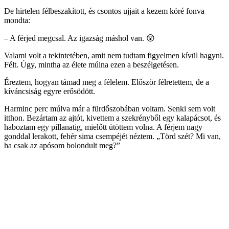
De hirtelen félbeszakított, és csontos ujjait a kezem köré fonva
mondta:
– A férjed megcsal. Az igazság máshol van. 😲
Valami volt a tekintetében, amit nem tudtam figyelmen kívül hagyni.
Félt. Úgy, mintha az élete múlna ezen a beszélgetésen.
Éreztem, hogyan támad meg a félelem. Először félretettem, de a
kíváncsiság egyre erősödött.
Harminc perc múlva már a fürdőszobában voltam. Senki sem volt
itthon. Bezártam az ajtót, kivettem a szekrényből egy kalapácsot, és
haboztam egy pillanatig, mielőtt ütöttem volna. A férjem nagy
gonddal lerakott, fehér sima csempéjét néztem. „Törd szét? Mi van,
ha csak az apósom bolondult meg?”