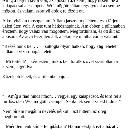
Amíg a férjem távol volt, az apósom azt kérte, hogy üssem be a
kalapáccsal a csempét a WC mögött: láttam egy lyukat a csempe
mögött, és valami szörnyű dolog rejtőzött ott.
A konyhában mosogattam. A fiam játszott mellettem, és a férjem
üzleti úton volt. A este tűnt hétköznapinak. Ám ebben a pillanatban
éreztem, hogy valaki van mögöttem. Megfordultam, és ott állt az
apósom. Az arca feszülten állt, a tekintete mintha várna valamit.
“Beszélnünk kell…” – suttogta olyan halkan, hogy alig lehetett
hallani a vízcsobogás felett.
– Mi történt? – kérdeztem, miközben törölközõvel szárítottam a
kezem, aggódva.
Közelebb lépett, és a fülembe hajolt.
“– Amíg a fiad nincs itthon… vegyél egy kalapácsot, és törd fel a
fürdőszobai WC mögötti csempét. Senkinek sem szabad tudnia.”
Nem bírtam megállni nevetés nélkül – azt hittem, az öreg
megbomlott.
– Miért tennénk kárt a felújításban? Hamar eladjuk ezt a házat…