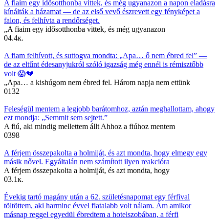
A fiaim egy idősotthonba vittek, és még ugyanazon a napon eladásra
kínálták a házamat — de az első vevő észrevett egy fényképet a
falon, és felhívta a rendőrséget.
„A fiaim egy idősotthonba vittek, és még ugyanazon
0
4.4к.
A fiam felhívott, és suttogva mondta: „Apa… ő nem ébred fel” —
de az eltűnt édesanyjukról szóló igazság még ennél is rémisztőbb
volt 😱💔
„Apa… a kishúgom nem ébred fel. Három napja nem ettünk
0
132
Feleségül mentem a legjobb barátomhoz, aztán meghallottam, ahogy
ezt mondja: „Semmit sem sejtett.”
A fiú, aki mindig mellettem állt Ahhoz a fiúhoz mentem
0
398
A férjem összepakolta a holmiját, és azt mondta, hogy elmegy egy
másik nővel. Egyáltalán nem számított ilyen reakcióra
A férjem összepakolta a holmiját, és azt mondta, hogy
0
3.1к.
Évekig tartó magány után a 62. születésnapomat egy férfival
töltöttem, aki harminc évvel fiatalabb volt nálam. Ám amikor
másnap reggel egyedül ébredtem a hotelszobában, a férfi