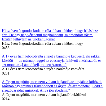
Húsz éven át gondoskodtam róla abban a hitben, hogy hálás lesz
érte. De egy nap véletlenül meghallottam, mit mondott rólam.
Ezután felhívtam az unokahúgomat.
Húsz éven át gondoskodtam róla abban a hitben, hogy
0
453
A 17 éves fiam leborotválta a fejét a barátnője kedvéért, aki rákkal
küzdött — de másnap reggel az édesanyja felhívott a kórházból, és
azt mondta: „Látnod kell, mit tett Aaron…”
A 17 éves fiam leborotválta a fejét a barátnője kedvéért
0
281
A férjem megütött, mert nem voltam hajlandó az anyjához költözni.
Másnap egy sminkes táskát dobott az ágyra, és azt mondta: „Fedd el
a zúzódásaidat sminkkel. Anya jön ebédelni.”
A férjem megütött, mert nem voltam hajlandó beköltözni
0
214