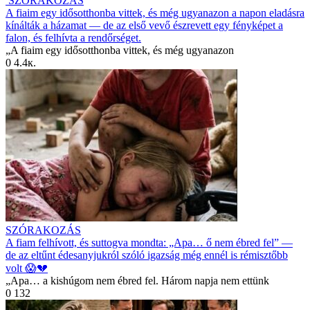
SZÓRAKOZÁS
A fiaim egy idősotthonba vittek, és még ugyanazon a napon eladásra
kínálták a házamat — de az első vevő észrevett egy fényképet a
falon, és felhívta a rendőrséget.
„A fiaim egy idősotthonba vittek, és még ugyanazon
0
4.4к.
SZÓRAKOZÁS
A fiam felhívott, és suttogva mondta: „Apa… ő nem ébred fel” —
de az eltűnt édesanyjukról szóló igazság még ennél is rémisztőbb
volt 😱💔
„Apa… a kishúgom nem ébred fel. Három napja nem ettünk
0
132