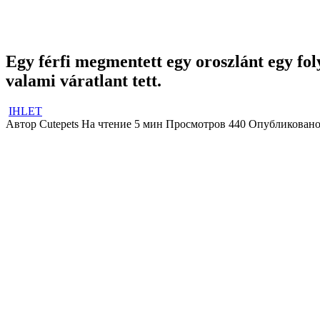
Egy férfi megmentett egy oroszlánt egy fol
valami váratlant tett.
IHLET
Автор
Cutepets
На чтение
5 мин
Просмотров
440
Опубликован