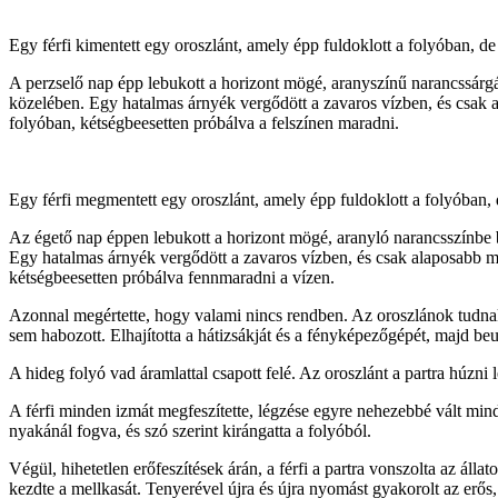
Egy férfi kimentett egy oroszlánt, amely épp fuldoklott a folyóban, de 
A perzselő nap épp lebukott a horizont mögé, aranyszínű narancssárgár
közelében. Egy hatalmas árnyék vergődött a zavaros vízben, és csak a
folyóban, kétségbeesetten próbálva a felszínen maradni.
Egy férfi megmentett egy oroszlánt, amely épp fuldoklott a folyóban, d
Az égető nap éppen lebukott a horizont mögé, aranyló narancsszínbe bo
Egy hatalmas árnyék vergődött a zavaros vízben, és csak alaposabb meg
kétségbeesetten próbálva fennmaradni a vízen.
Azonnal megértette, hogy valami nincs rendben. Az oroszlánok tudnak 
sem habozott. Elhajította a hátizsákját és a fényképezőgépét, majd beu
A hideg folyó vad áramlattal csapott felé. Az oroszlánt a partra húzni l
A férfi minden izmát megfeszítette, légzése egyre nehezebbé vált mind
nyakánál fogva, és szó szerint kirángatta a folyóból.
Végül, hihetetlen erőfeszítések árán, a férfi a partra vonszolta az áll
kezdte a mellkasát. Tenyerével újra és újra nyomást gyakorolt az erős, 