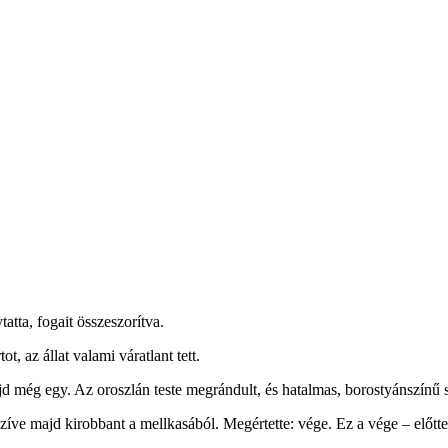
atta, fogait összeszorítva.
t, az állat valami váratlant tett.
ajd még egy. Az oroszlán teste megrándult, és hatalmas, borostyánszínű 
 szíve majd kirobbant a mellkasából. Megértette: vége. Ez a vége – előtt