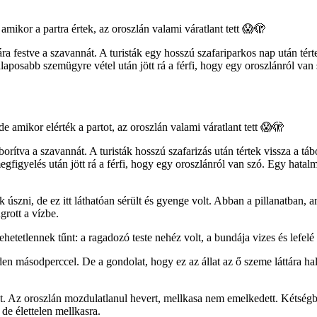
amikor a partra értek, az oroszlán valami váratlant tett 😱🫣
a festve a szavannát. A turisták egy hosszú szafariparkos nap után tért
laposabb szemügyre vétel után jött rá a férfi, hogy egy oroszlánról van
e amikor elérték a partot, az oroszlán valami váratlant tett 😱🫣
rítva a szavannát. A turisták hosszú szafarizás után tértek vissza a tá
figyelés után jött rá a férfi, hogy egy oroszlánról van szó. Egy hatal
úszni, de ez itt láthatóan sérült és gyenge volt. Abban a pillanatban, 
grott a vízbe.
ehetetlennek tűnt: a ragadozó teste nehéz volt, a bundája vizes és lefelé
en másodperccel. De a gondolat, hogy ez az állat az ő szeme láttára ha
atot. Az oroszlán mozdulatlanul hevert, mellkasa nem emelkedett. Kétségb
de élettelen mellkasra.