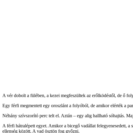
A vér dobolt a fülében, a kezei megfeszültek az erőlködéstől, de ő folyt
Egy férfi megmentett egy oroszlánt a folyóból, de amikor elérték a parto
Néhány szívszorító perc telt el. Aztán – egy alig hallható sóhajtás. M
A férfi hátralépett egyet. Amikor a bicegő vadállat felegyenesedett, a
ellenség között. A vad ösztön fog győzni.