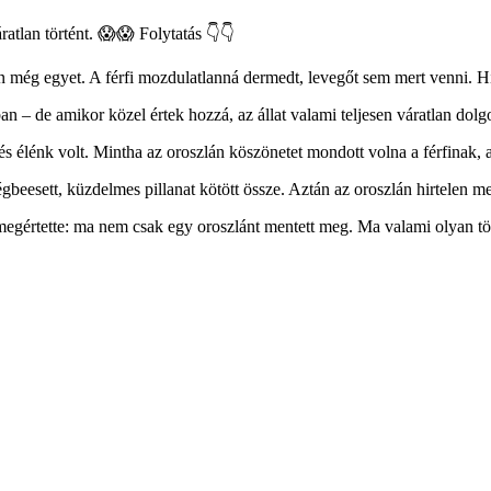
áratlan történt. 😱😱 Folytatás 👇👇
án még egyet. A férfi mozdulatlanná dermedt, levegőt sem mert venni. Hir
– de amikor közel értek hozzá, az állat valami teljesen váratlan dolgot
s élénk volt. Mintha az oroszlán köszönetet mondott volna a férfinak, a
eesett, küzdelmes pillanat kötött össze. Aztán az oroszlán hirtelen me
 megértette: ma nem csak egy oroszlánt mentett meg. Ma valami olyan tör