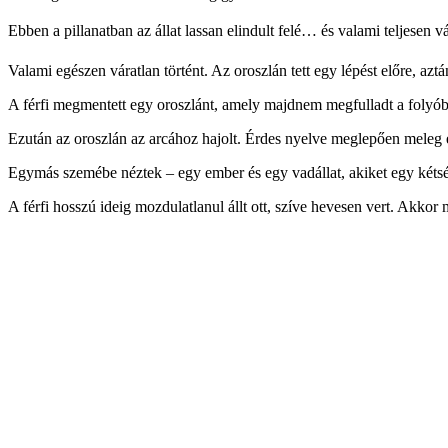
Ebben a pillanatban az állat lassan elindult felé… és valami teljesen v
Valami egészen váratlan történt. Az oroszlán tett egy lépést előre, azt
A férfi megmentett egy oroszlánt, amely majdnem megfulladt a folyóban 
Ezután az oroszlán az arcához hajolt. Érdes nyelve meglepően meleg é
Egymás szemébe néztek – egy ember és egy vadállat, akiket egy kétségb
A férfi hosszú ideig mozdulatlanul állt ott, szíve hevesen vert. Akkor