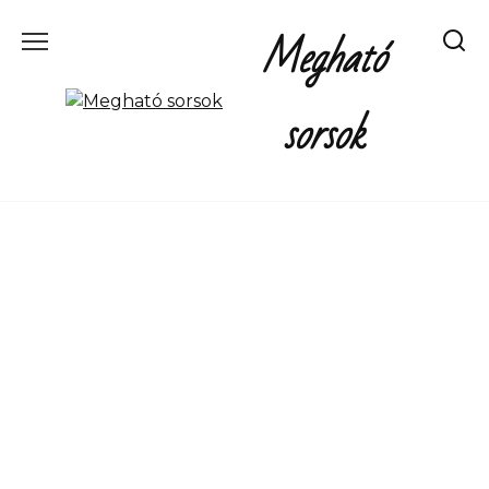
Перейти
Megható
к
содержанию
sorsok