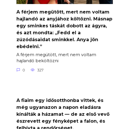
A férjem megütött, mert nem voltam
hajlandó az anyjához költözni. Másnap
egy sminkes táskát dobott az ágyra,
és azt mondta: „Fedd el a
zúzódásaidat sminkkel. Anya jön
ebédelni.”
A férjem megütött, mert nem voltam
hajlandó beköltözni
0
327
A fiaim egy idősotthonba vittek, és
még ugyanazon a napon eladásra
kínálták a házamat — de az első vevő
észrevett egy fényképet a falon, és
felhívta a rendőrséget.