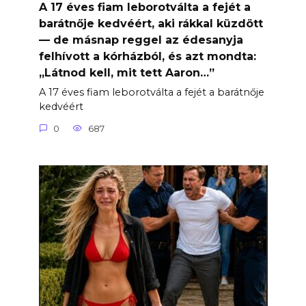
A 17 éves fiam leborotválta a fejét a
barátnője kedvéért, aki rákkal küzdött
— de másnap reggel az édesanyja
felhívott a kórházból, és azt mondta:
„Látnod kell, mit tett Aaron…”
A 17 éves fiam leborotválta a fejét a barátnője
kedvéért
0
687