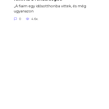
„A fiaim egy idősotthonba vittek, és még
ugyanazon
0
4.6к.