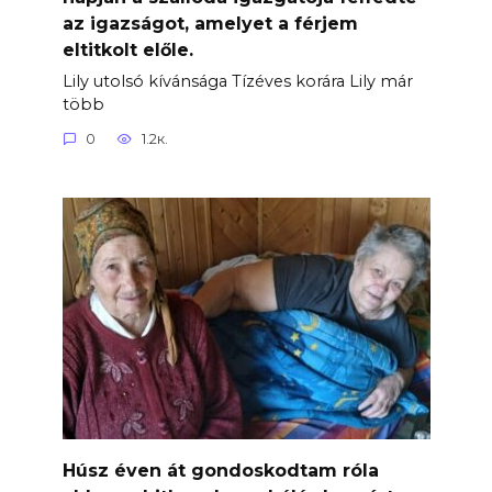
az igazságot, amelyet a férjem
eltitkolt előle.
Lily utolsó kívánsága Tízéves korára Lily már
több
0
1.2к.
Húsz éven át gondoskodtam róla