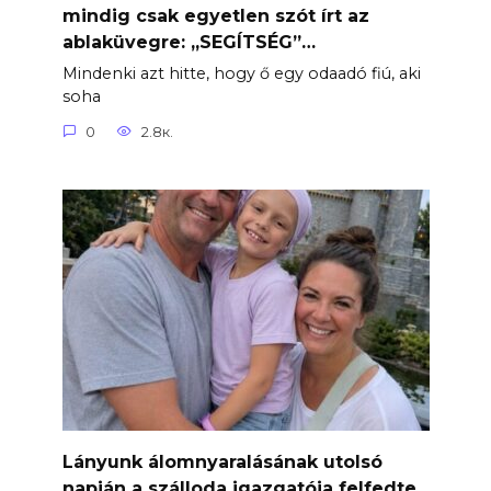
mindig csak egyetlen szót írt az
ablaküvegre: „SEGÍTSÉG”…
Mindenki azt hitte, hogy ő egy odaadó fiú, aki
soha
0
2.8к.
Lányunk álomnyaralásának utolsó
napján a szálloda igazgatója felfedte