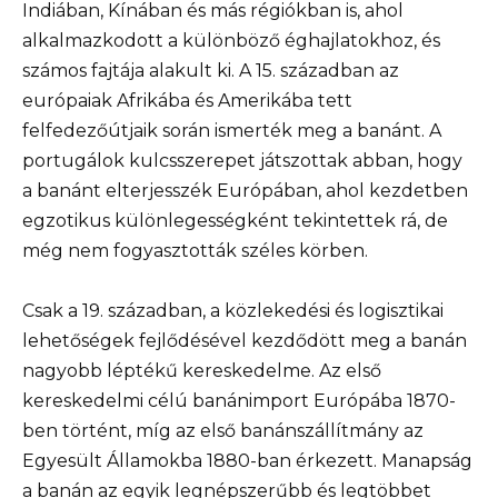
Indiában, Kínában és más régiókban is, ahol
alkalmazkodott a különböző éghajlatokhoz, és
számos fajtája alakult ki. A 15. században az
európaiak Afrikába és Amerikába tett
felfedezőútjaik során ismerték meg a banánt. A
portugálok kulcsszerepet játszottak abban, hogy
a banánt elterjesszék Európában, ahol kezdetben
egzotikus különlegességként tekintettek rá, de
még nem fogyasztották széles körben.
Csak a 19. században, a közlekedési és logisztikai
lehetőségek fejlődésével kezdődött meg a banán
nagyobb léptékű kereskedelme. Az első
kereskedelmi célú banánimport Európába 1870-
ben történt, míg az első banánszállítmány az
Egyesült Államokba 1880-ban érkezett. Manapság
a banán az egyik legnépszerűbb és legtöbbet