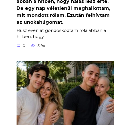
abban a hitben, hogy hálás lesz érte.
De egy nap véletlenül meghallottam,
mit mondott rólam. Ezután felhívtam
az unokahúgomat.
Húsz éven át gondoskodtam róla abban a
hitben, hogy
0
3.9к.