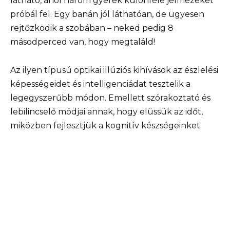
látható, ahol három gyerek különféle jelmezeket
próbál fel. Egy banán jól láthatóan, de ügyesen
rejtőzködik a szobában – neked pedig 8
másodperced van, hogy megtaláld!
Az ilyen típusú optikai illúziós kihívások az észlelési
képességeidet és intelligenciádat tesztelik a
legegyszerűbb módon. Emellett szórakoztató és
lebilincselő módjai annak, hogy elüssük az időt,
miközben fejlesztjük a kognitív készségeinket.