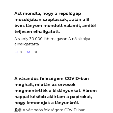
Azt mondta, hogy a repülőgép
mosdójában szoptassak, aztán a 8
éves lányom mondott valamit, amitől
teljesen elhallgatott.
A sikoly 30 000 láb magasan A nő sikolya
elhallgattatta
0
101
A várandós feleségem COVID-ban
meghalt, miután az orvosok
megmentették a kislányunkat. Három
nappal később aláírtam a papírokat,
hogy lemondjak a lányunkról.
🪦😔 A várandós feleségem COVID-ban