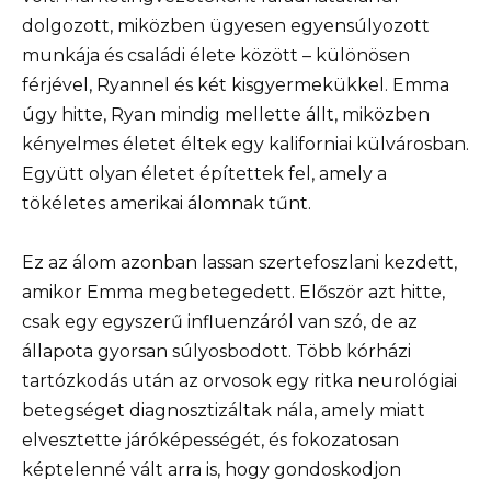
dolgozott, miközben ügyesen egyensúlyozott
munkája és családi élete között – különösen
férjével, Ryannel és két kisgyermekükkel. Emma
úgy hitte, Ryan mindig mellette állt, miközben
kényelmes életet éltek egy kaliforniai külvárosban.
Együtt olyan életet építettek fel, amely a
tökéletes amerikai álomnak tűnt.
Ez az álom azonban lassan szertefoszlani kezdett,
amikor Emma megbetegedett. Először azt hitte,
csak egy egyszerű influenzáról van szó, de az
állapota gyorsan súlyosbodott. Több kórházi
tartózkodás után az orvosok egy ritka neurológiai
betegséget diagnosztizáltak nála, amely miatt
elvesztette járóképességét, és fokozatosan
képtelenné vált arra is, hogy gondoskodjon