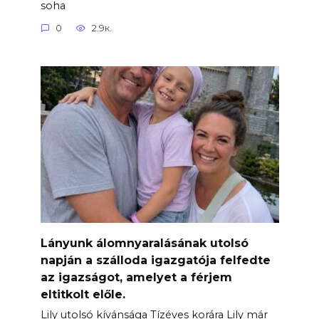
soha
0
2.9к.
Lányunk álomnyaralásának utolsó
napján a szálloda igazgatója felfedte
az igazságot, amelyet a férjem
eltitkolt előle.
Lily utolsó kívánsága Tízéves korára Lily már