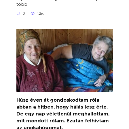
több
0
1.2к.
Húsz éven át gondoskodtam róla
abban a hitben, hogy hálás lesz érte.
De egy nap véletlenül meghallottam,
mit mondott rólam. Ezután felhívtam
az unokahúgomat.