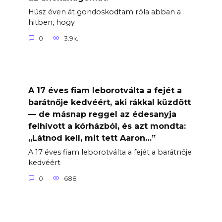
Húsz éven át gondoskodtam róla abban a
hitben, hogy
0
3.9к.
A 17 éves fiam leborotválta a fejét a
barátnője kedvéért, aki rákkal küzdött
— de másnap reggel az édesanyja
felhívott a kórházból, és azt mondta:
„Látnod kell, mit tett Aaron…”
A 17 éves fiam leborotválta a fejét a barátnője
kedvéért
0
688