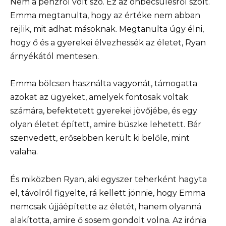
Nem a pénzről volt szó. Ez az önbecsülésről szólt.
Emma megtanulta, hogy az értéke nem abban
rejlik, mit adhat másoknak. Megtanulta úgy élni,
hogy ő és a gyerekei élvezhessék az életet, Ryan
árnyékától mentesen.
Emma bölcsen használta vagyonát, támogatta
azokat az ügyeket, amelyek fontosak voltak
számára, befektetett gyerekei jövőjébe, és egy
olyan életet épített, amire büszke lehetett. Bár
szenvedett, erősebben került ki belőle, mint
valaha.
És miközben Ryan, aki egyszer teherként hagyta
el, távolról figyelte, rá kellett jönnie, hogy Emma
nemcsak újjáépítette az életét, hanem olyanná
alakította, amire ő sosem gondolt volna. Az irónia