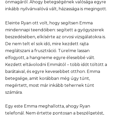
önmagáról. Ahogy betegségének valósága egyre
inkább nyilvánvalóvá vált, házassága is megingott.
Eleinte Ryan ott volt, hogy segítsen Emma
mindennapi teendőiben: segített a gyógyszerek
beszedésében, elkísérte az orvosi vizsgálatokra is.
De nem telt el sok idő, mire kezdett rajta
meglátszani a frusztráció. Türelme lassan
elfogyott, a hangneme egyre élesebbé vált.
Kezdett eltávolodni Emmától – több időt töltött a
barátaival, és egyre kevesebbet otthon. Emma
betegsége, amit korábban még úgy tűnt,
megértett, most már inkább tehernek tűnt
számára.
Egy este Emma meghallotta, ahogy Ryan
telefonál. Nem értette pontosan a beszélgetést,