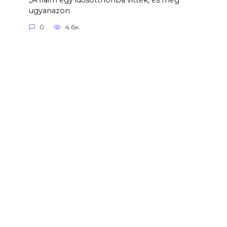
„A fiaim egy idősotthonba vittek, és még
ugyanazon
0
4.6к.