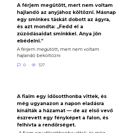
A férjem megütött, mert nem voltam
hajlandó az anyjához költözni. Másnap
egy sminkes táskát dobott az ágyra,
és azt mondta: „Fedd el a
zúzódásaidat sminkkel. Anya jön
ebédelni.”
A férjem megütött, mert nem voltam
hajlandó beköltözni
0
327
A fiaim egy idősotthonba vittek, és
még ugyanazon a napon eladásra
kínálták a házamat — de az első vevő
észrevett egy fényképet a falon, és
felhívta a rendőrséget.