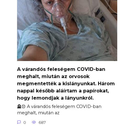
A várandós feleségem COVID-ban
meghalt, miután az orvosok
megmentették a kislányunkat. Három
nappal később aláírtam a papírokat,
hogy lemondjak a lányunkról.
🪦😔 A várandós feleségem COVID-ban
meghalt, miután az
0
687