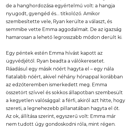
de a hanghordozása egyértelmű volt: a hangja
nyugodt, gyengéd és… titkolózó. Amikor
szembesítette vele, Ryan kerülte a választ, és
semmibe vette Emma aggodalmait. De az igazság
hamarosan a lehető legrosszabb módon derült ki.
Egy péntek estén Emma hívást kapott az
ügyvédjétől. Ryan beadta a válókeresetet.
Ráadásul egy másik nőért hagyta el – egy nála
fiatalabb nőért, akivel néhány hónappal korábban
az edzőteremben ismerkedett meg. Emma
összetört szívvel és sokkos állapotban szembesült
a kegyetlen valósággal: a férfi, akiről azt hitte, hogy
szereti, a legnehezebb pillanatában hagyta el őt.
Az ok, állítása szerint, egyszerű volt: Emma már
nem tudott úgy gondoskodni róla, mint régen.