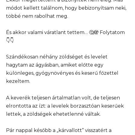
módot kellett találnom, hogy bebizonyítsam neki,
többé nem rabolhat meg.
És akkor valami váratlant tettem… 🤔🫣 Folytatom
👇👇
Szándékosan néhány zöldséget és levelet
hagytam az ágyásban, amiket előtte egy
különleges, gyógynövényes és keserű főzettel
kezeltem.
A keverék teljesen ártalmatlan volt, de teljesen
elrontotta az ízt: a levelek borzasztóan keserűek
lettek, a zöldségek ehetetlenné váltak.
Pár nappal később a „kárvallott” visszatért a