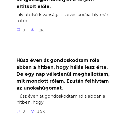
eltitkolt előle.
Lily utolsó kívánsága Tízéves korára Lily már
több
0
1.2к.
Húsz éven át gondoskodtam róla
abban a hitben, hogy hálás lesz érte.
De egy nap véletlenül meghallottam,
mit mondott rólam. Ezután felhívtam
az unokahúgomat.
Húsz éven át gondoskodtam róla abban a
hitben, hogy
0
3.9к.