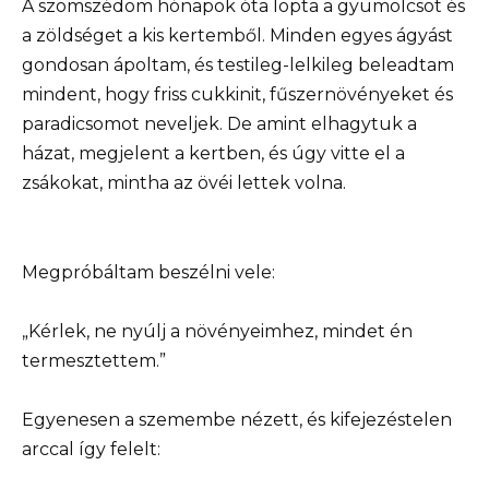
A szomszédom hónapok óta lopta a gyümölcsöt és
a zöldséget a kis kertemből. Minden egyes ágyást
gondosan ápoltam, és testileg-lelkileg beleadtam
mindent, hogy friss cukkinit, fűszernövényeket és
paradicsomot neveljek. De amint elhagytuk a
házat, megjelent a kertben, és úgy vitte el a
zsákokat, mintha az övéi lettek volna.
Megpróbáltam beszélni vele:
„Kérlek, ne nyúlj a növényeimhez, mindet én
termesztettem.”
Egyenesen a szemembe nézett, és kifejezéstelen
arccal így felelt: