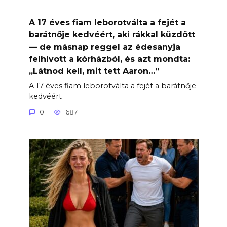
A 17 éves fiam leborotválta a fejét a
barátnője kedvéért, aki rákkal küzdött
— de másnap reggel az édesanyja
felhívott a kórházból, és azt mondta:
„Látnod kell, mit tett Aaron…”
A 17 éves fiam leborotválta a fejét a barátnője
kedvéért
0
687