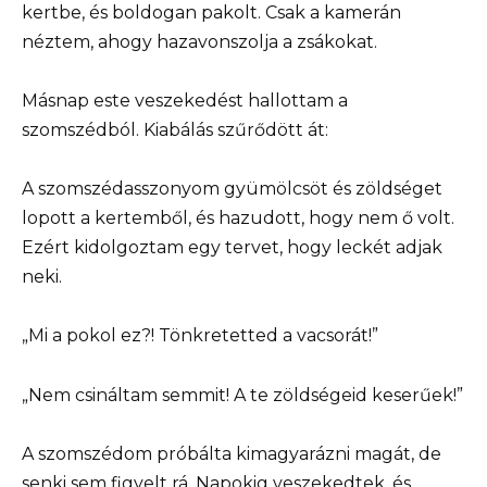
kertbe, és boldogan pakolt. Csak a kamerán
néztem, ahogy hazavonszolja a zsákokat.
Másnap este veszekedést hallottam a
szomszédból. Kiabálás szűrődött át:
A szomszédasszonyom gyümölcsöt és zöldséget
lopott a kertemből, és hazudott, hogy nem ő volt.
Ezért kidolgoztam egy tervet, hogy leckét adjak
neki.
„Mi a pokol ez?! Tönkretetted a vacsorát!”
„Nem csináltam semmit! A te zöldségeid keserűek!”
A szomszédom próbálta kimagyarázni magát, de
senki sem figyelt rá. Napokig veszekedtek, és