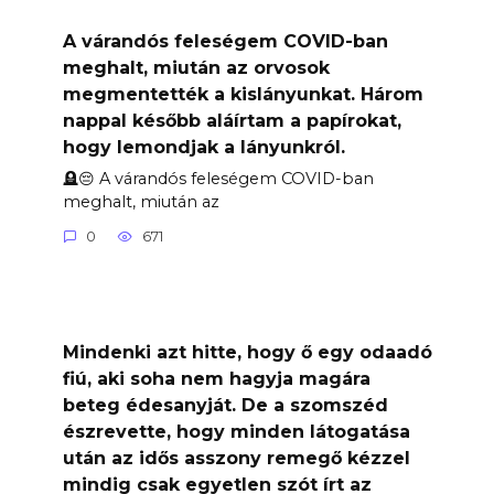
A várandós feleségem COVID-ban
meghalt, miután az orvosok
megmentették a kislányunkat. Három
nappal később aláírtam a papírokat,
hogy lemondjak a lányunkról.
🪦😔 A várandós feleségem COVID-ban
meghalt, miután az
0
671
Mindenki azt hitte, hogy ő egy odaadó
fiú, aki soha nem hagyja magára
beteg édesanyját. De a szomszéd
észrevette, hogy minden látogatása
után az idős asszony remegő kézzel
mindig csak egyetlen szót írt az