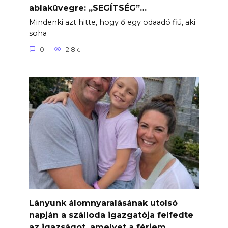
ablaküvegre: „SEGÍTSÉG”…
Mindenki azt hitte, hogy ő egy odaadó fiú, aki
soha
0
2.8к.
Lányunk álomnyaralásának utolsó
napján a szálloda igazgatója felfedte
az igazságot, amelyet a férjem