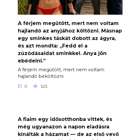
A férjem megütött, mert nem voltam
hajlandó az anyjához költözni. Másnap
egy sminkes táskát dobott az ágyra,
és azt mondta: „Fedd el a
zúzódásaidat sminkkel. Anya jön
ebédelni.”
A férjem megütött, mert nem voltam
hajlandó beköltözni
0
325
A fiaim egy idősotthonba vittek, és
még ugyanazon a napon eladásra
kínálták a házamat — de az első vevő