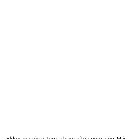
Ekkor megértettem: a bizonyíték nem elég. Más