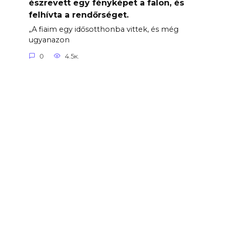
észrevett egy fényképet a falon, és
felhívta a rendőrséget.
„A fiaim egy idősotthonba vittek, és még
ugyanazon
0
4.5к.