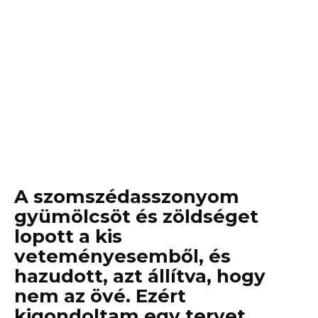
A szomszédasszonyom
gyümölcsöt és zöldséget
lopott a kis
veteményesemből, és
hazudott, azt állítva, hogy
nem az övé. Ezért
kigondoltam egy tervet,