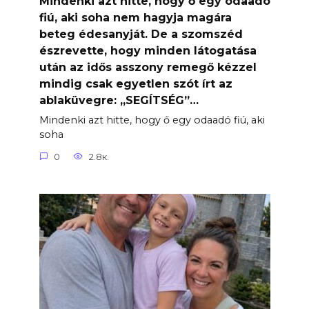
Mindenki azt hitte, hogy ő egy odaadó
fiú, aki soha nem hagyja magára
beteg édesanyját. De a szomszéd
észrevette, hogy minden látogatása
után az idős asszony remegő kézzel
mindig csak egyetlen szót írt az
ablaküvegre: „SEGÍTSÉG”…
Mindenki azt hitte, hogy ő egy odaadó fiú, aki
soha
0
2.8к.