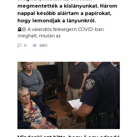
megmentették a kislányunkat. Három
nappal később aláírtam a papírokat,
hogy lemondjak a lányunkról.
🪦😔 A várandós feleségem COVID-ban
meghalt, miután az
0
680