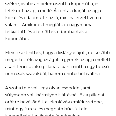
székre, óvatosan belemászott a koporsóba, és
lefeküdt az apja mellé. Átfonta a karját az apja
körül, és odasimult hozzá, mintha érzett volna
valamit. Amikor ezt meglátta a nagymama,
felkiáltott, és a felnőttek odarohantak a
koporsóhoz.
Eleinte azt hitték, hogy a kislány elájult, de később
megértették az igazságot: a gyerek az apja mellett
akart lenni utolsó pillanataiban, mintha egy búcsú
nem csak szavakból, hanem érintésből is állna.
A szoba tele volt egy olyan csenddel, ami
súlyosabb volt bármilyen kiáltásnál. Ez a pillanat
örökre bevésődött a jelenlévők emlékezetébe,
mint egy furcsa és megható búcsú, tele
kimondhatatlan őszinte érzelmekkel.