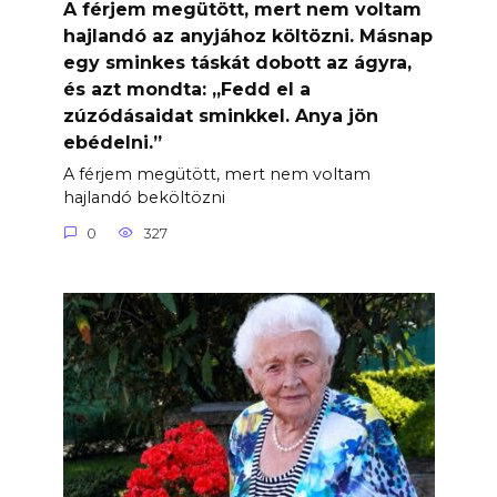
A férjem megütött, mert nem voltam
hajlandó az anyjához költözni. Másnap
egy sminkes táskát dobott az ágyra,
és azt mondta: „Fedd el a
zúzódásaidat sminkkel. Anya jön
ebédelni.”
A férjem megütött, mert nem voltam
hajlandó beköltözni
0
327