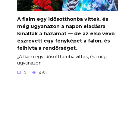
A fiaim egy idősotthonba vittek, és
még ugyanazon a napon eladásra
kínálták a házamat — de az első vevő
észrevett egy fényképet a falon, és
felhívta a rendőrséget.
„A fiaim egy idősotthonba vittek, és még
ugyanazon
0
4.6к.