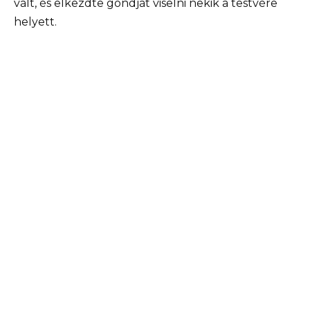
vált, és elkezdte gondját viselni nekik a testvére
helyett.