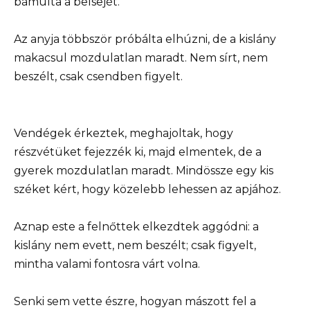
bámulta a belsejét.
Az anyja többször próbálta elhúzni, de a kislány
makacsul mozdulatlan maradt. Nem sírt, nem
beszélt, csak csendben figyelt.
Vendégek érkeztek, meghajoltak, hogy
részvétüket fejezzék ki, majd elmentek, de a
gyerek mozdulatlan maradt. Mindössze egy kis
széket kért, hogy közelebb lehessen az apjához.
Aznap este a felnőttek elkezdtek aggódni: a
kislány nem evett, nem beszélt; csak figyelt,
mintha valami fontosra várt volna.
Senki sem vette észre, hogyan mászott fel a