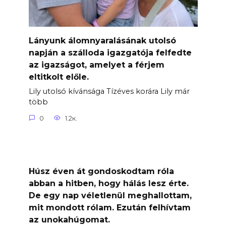
Lányunk álomnyaralásának utolsó
napján a szálloda igazgatója felfedte
az igazságot, amelyet a férjem
eltitkolt előle.
Lily utolsó kívánsága Tízéves korára Lily már
több
0
1.2к.
Húsz éven át gondoskodtam róla
abban a hitben, hogy hálás lesz érte.
De egy nap véletlenül meghallottam,
mit mondott rólam. Ezután felhívtam
az unokahúgomat.