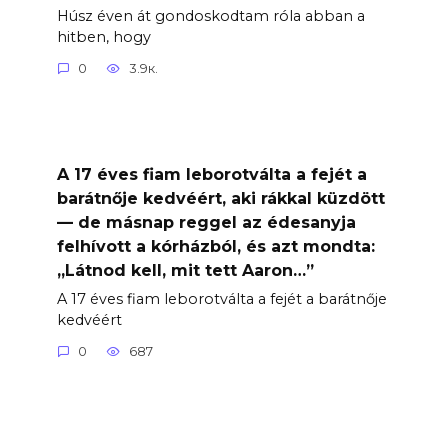
Húsz éven át gondoskodtam róla abban a
hitben, hogy
0
3.9к.
A 17 éves fiam leborotválta a fejét a
barátnője kedvéért, aki rákkal küzdött
— de másnap reggel az édesanyja
felhívott a kórházból, és azt mondta:
„Látnod kell, mit tett Aaron…”
A 17 éves fiam leborotválta a fejét a barátnője
kedvéért
0
687