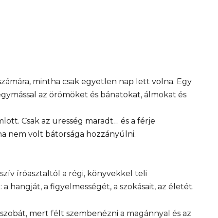
számára, mintha csak egyetlen nap lett volna. Egy
egymással az örömöket és bánatokat, álmokat és
omlott. Csak az üresség maradt… és a férje
ha nem volt bátorsága hozzányúlni.
v íróasztaltól a régi, könyvekkel teli
 hangját, a figyelmességét, a szokásait, az életét.
 a szobát, mert félt szembenézni a magánnyal és az