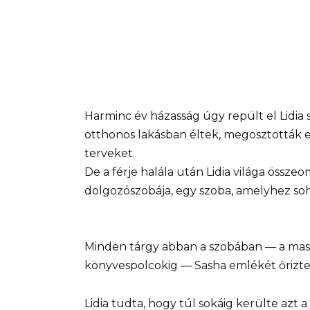
Harminc év házasság úgy repült el Lidia 
otthonos lakásban éltek, megosztották 
terveket.
De a férje halála után Lidia világa össze
dolgozószobája, egy szoba, amelyhez so
Minden tárgy abban a szobában — a masszí
könyvespolcokig — Sasha emlékét őrizte: a
Lidia tudta, hogy túl sokáig kerülte azt