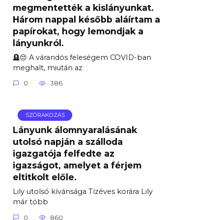
megmentették a kislányunkat.
Három nappal később aláírtam a
papírokat, hogy lemondjak a
lányunkról.
🪦😔 A várandós feleségem COVID-ban
meghalt, miután az
0
386
SZÓRAKOZÁS
Lányunk álomnyaralásának
utolsó napján a szálloda
igazgatója felfedte az
igazságot, amelyet a férjem
eltitkolt előle.
Lily utolsó kívánsága Tízéves korára Lily
már több
0
860