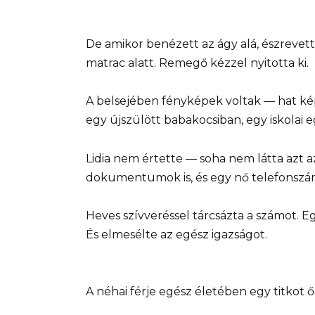
De amikor benézett az ágy alá, észrevett 
matrac alatt. Remegő kézzel nyitotta ki.
A belsejében fényképek voltak — hat kép
egy újszülött babakocsiban, egy iskolai 
Lidia nem értette — soha nem látta azt a
dokumentumok is, és egy nő telefonszá
Heves szívveréssel tárcsázta a számot. Egy
És elmesélte az egész igazságot.
A néhai férje egész életében egy titkot ő