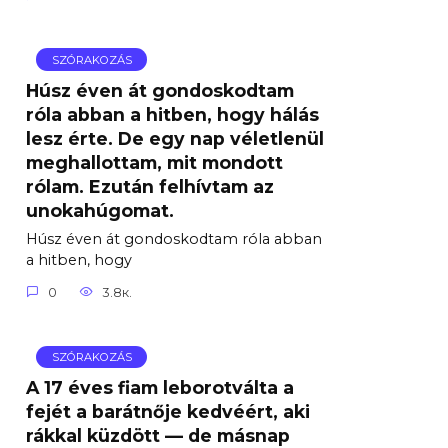
SZÓRAKOZÁS
Húsz éven át gondoskodtam
róla abban a hitben, hogy hálás
lesz érte. De egy nap véletlenül
meghallottam, mit mondott
rólam. Ezután felhívtam az
unokahúgomat.
Húsz éven át gondoskodtam róla abban
a hitben, hogy
0
3.8к.
SZÓRAKOZÁS
A 17 éves fiam leborotválta a
fejét a barátnője kedvéért, aki
rákkal küzdött — de másnap