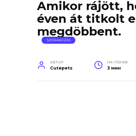
Amikor rájött, h
éven át titkolt e
megdöbbent.
SZÓRAKOZÁS
АВТОР
НА ЧТЕНИЕ
Cutepets
3 мин