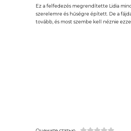
Ez a felfedezés megrendítette Lidia mind
szerelemre és hűségre épített. De a fájda
tovább, és most szembe kell néznie ezzel
Оцените статью