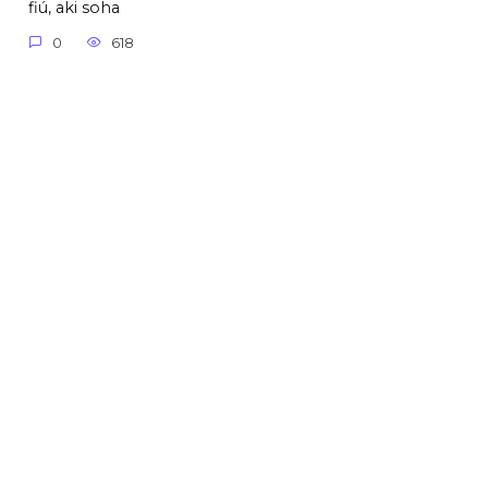
fiú, aki soha
0
618