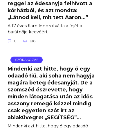
reggel az édesanyja felhívott a
kórházból, és azt mondta:
„Látnod kell, mit tett Aaron…”
A 17 éves fiam leborotválta a fejét a
barátnője kedvéért
0
616
SZÓRAKOZÁS
Mindenki azt hitte, hogy ő egy
odaadó fiú, aki soha nem hagyja
magára beteg édesanyját. De a
szomszéd észrevette, hogy
minden látogatása után az idős
asszony remegő kézzel mindig
csak egyetlen szót írt az
ablaküvegre: „SEGÍTSÉG”…
Mindenki azt hitte, hogy ő egy odaadó