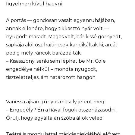
figyelmen kívül hagyni.
A portás — gondosan vasalt egyenruhájában,
annak ellenére, hogy tikkasztó nyár volt —
nyugodt maradt. Magas volt, bár kissé görnyedt,
sapkája alól ősz hajtincsek kandikáltak ki, arcát
pedig mély ráncok barázdálták.
– Kisasszony, senki sem léphet be Mr. Cole
engedélye nélkül – mondta nyugodt,
tiszteletteljes, ám határozott hangon.
Vanessa ajkán gúnyos mosoly jelent meg.
– Engedély? Én a fiával fogok összeházasodni.
Örülj, hogy egyáltalán szóba állok veled.
Teátrális mozdulattal márkás táskájából elővett