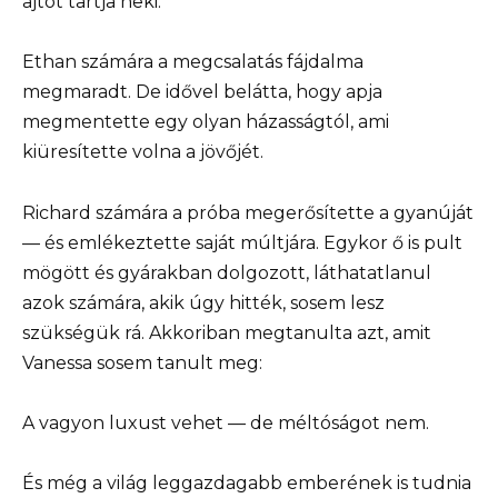
ajtót tartja neki.
Ethan számára a megcsalatás fájdalma
megmaradt. De idővel belátta, hogy apja
megmentette egy olyan házasságtól, ami
kiüresítette volna a jövőjét.
Richard számára a próba megerősítette a gyanúját
— és emlékeztette saját múltjára. Egykor ő is pult
mögött és gyárakban dolgozott, láthatatlanul
azok számára, akik úgy hitték, sosem lesz
szükségük rá. Akkoriban megtanulta azt, amit
Vanessa sosem tanult meg:
A vagyon luxust vehet — de méltóságot nem.
És még a világ leggazdagabb emberének is tudnia