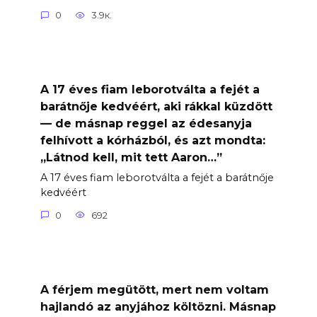
0
3.9к.
A 17 éves fiam leborotválta a fejét a
barátnője kedvéért, aki rákkal küzdött
— de másnap reggel az édesanyja
felhívott a kórházból, és azt mondta:
„Látnod kell, mit tett Aaron…”
A 17 éves fiam leborotválta a fejét a barátnője
kedvéért
0
692
A férjem megütött, mert nem voltam
hajlandó az anyjához költözni. Másnap