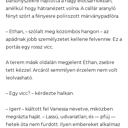
bársonyszékre hajította a nagy előcsarnokban,
anélkül hogy hátranézett volna. A csillár aranyló
fényt szórt a fényesre polírozott márványpadlóra.
– Ethan, – szólalt meg közömbös hangon – az
apádnak jobb személyzetet kellene felvennie. Ez a
portás egy rossz vicc.
A terem másik oldalán megjelent Ethan, zsebre
tett kézzel. Arcáról semmilyen érzelem nem volt
leolvasható.
– Egy vicc? – kérdezte halkan.
– Igen! – kiáltott fel Vanessa nevetve, miközben
megrázta haját. – Lassú, udvariatlan, és — pfúj —
hetek óta nem fürdött. Ilyen embereket alkalmaz