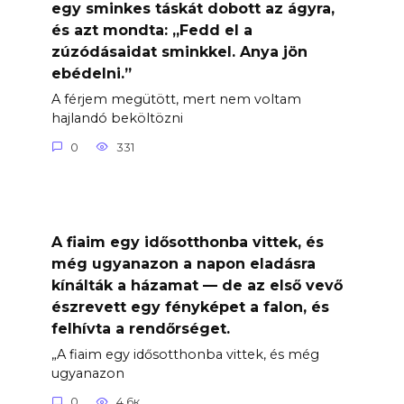
egy sminkes táskát dobott az ágyra,
és azt mondta: „Fedd el a
zúzódásaidat sminkkel. Anya jön
ebédelni.”
A férjem megütött, mert nem voltam
hajlandó beköltözni
0
331
A fiaim egy idősotthonba vittek, és
még ugyanazon a napon eladásra
kínálták a házamat — de az első vevő
észrevett egy fényképet a falon, és
felhívta a rendőrséget.
„A fiaim egy idősotthonba vittek, és még
ugyanazon
0
4.6к.