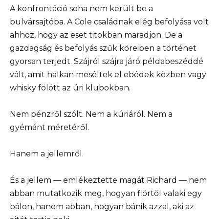
A konfrontáció soha nem került be a
bulvársajtóba. A Cole családnak elég befolyása volt
ahhoz, hogy az eset titokban maradjon. De a
gazdagság és befolyás szűk köreiben a történet
gyorsan terjedt. Szájról szájra járó példabeszéddé
vált, amit halkan meséltek el ebédek közben vagy
whisky fölött az úri klubokban.
Nem pénzről szólt. Nem a kúriáról. Nem a
gyémánt méretéről.
Hanem a jellemről.
És a jellem — emlékeztette magát Richard — nem
abban mutatkozik meg, hogyan flörtöl valaki egy
bálon, hanem abban, hogyan bánik azzal, aki az