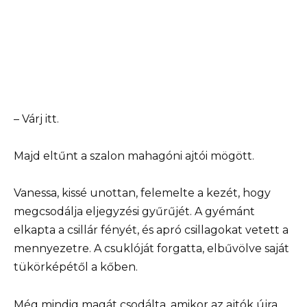
– Várj itt.
Majd eltűnt a szalon mahagóni ajtói mögött.
Vanessa, kissé unottan, felemelte a kezét, hogy
megcsodálja eljegyzési gyűrűjét. A gyémánt
elkapta a csillár fényét, és apró csillagokat vetett a
mennyezetre. A csuklóját forgatta, elbűvölve saját
tükörképétől a kőben.
Még mindig magát csodálta, amikor az ajtók újra