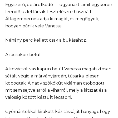
Egyszerű, de árulkodó — ugyanazt, amit egykoron
leendő üzlettársak tesztelésére használt.
Átlagembernek adja ki magát, és megfigyeli,
hogyan bánik vele Vanessa.
Néhány perc kellett csak a bukásához.
A rácsokon belül
A kovácsoltvas kapun belül Vanessa magabiztosan
sétált végig a márványjárdán, tűsarkai élesen
kopogtak. A nagy szökőkút vidáman csobogott,
mit sem sejtve arról a viharról, mely a látszat és a
valóság között készült lecsapni.
Gyémántokkal kirakott kézitáskáját hanyagul egy