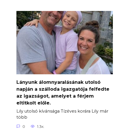
Lányunk álomnyaralásának utolsó
napján a szálloda igazgatója felfedte
az igazságot, amelyet a férjem
eltitkolt előle.
Lily utolsó kívánsága Tízéves korára Lily már
több
0
1.3к.