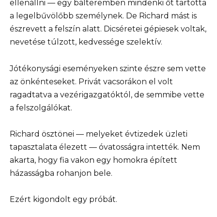
ellenállni — egy bálteremben mindenki őt tartotta
a legelbűvölőbb személynek. De Richard mást is
észrevett a felszín alatt. Dicséretei gépiesek voltak,
nevetése túlzott, kedvessége szelektív.
Jótékonysági eseményeken szinte észre sem vette
az önkénteseket. Privát vacsorákon el volt
ragadtatva a vezérigazgatóktól, de semmibe vette
a felszolgálókat.
Richard ösztönei — melyeket évtizedek üzleti
tapasztalata élezett — óvatosságra intették. Nem
akarta, hogy fia vakon egy homokra épített
házasságba rohanjon bele.
Ezért kigondolt egy próbát.