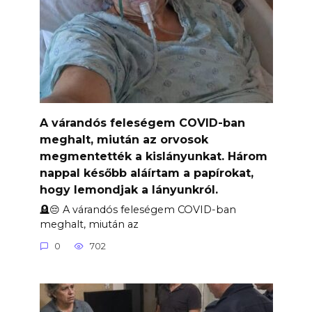
A várandós feleségem COVID-ban
meghalt, miután az orvosok
megmentették a kislányunkat. Három
nappal később aláírtam a papírokat,
hogy lemondjak a lányunkról.
🪦😔 A várandós feleségem COVID-ban
meghalt, miután az
0
702