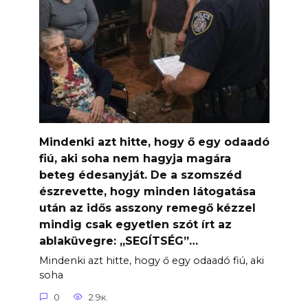
Mindenki azt hitte, hogy ő egy odaadó
fiú, aki soha nem hagyja magára
beteg édesanyját. De a szomszéd
észrevette, hogy minden látogatása
után az idős asszony remegő kézzel
mindig csak egyetlen szót írt az
ablaküvegre: „SEGÍTSÉG”…
Mindenki azt hitte, hogy ő egy odaadó fiú, aki
soha
0
2.9к.