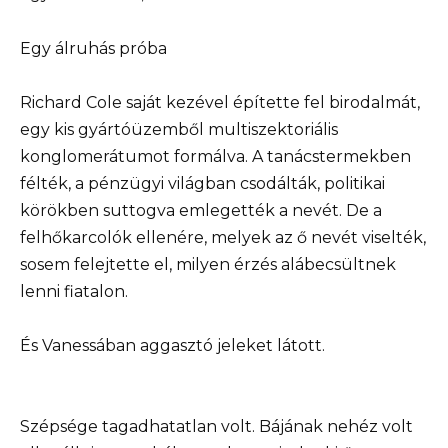
Egy álruhás próba
Richard Cole saját kezével építette fel birodalmát,
egy kis gyártóüzemből multiszektoriális
konglomerátumot formálva. A tanácstermekben
félték, a pénzügyi világban csodálták, politikai
körökben suttogva emlegették a nevét. De a
felhőkarcolók ellenére, melyek az ő nevét viselték,
sosem felejtette el, milyen érzés alábecsültnek
lenni fiatalon.
És Vanessában aggasztó jeleket látott.
Szépsége tagadhatatlan volt. Bájának nehéz volt