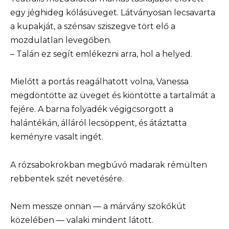
egy jéghideg kólásüveget. Látványosan lecsavarta
a kupakját, a szénsav sziszegve tört elő a
mozdulatlan levegőben.
– Talán ez segít emlékezni arra, hol a helyed.
Mielőtt a portás reagálhatott volna, Vanessa
megdöntötte az üveget és kiöntötte a tartalmát a
fejére. A barna folyadék végigcsorgott a
halántékán, álláról lecsöppent, és átáztatta
keményre vasalt ingét.
A rózsabokrokban megbúvó madarak rémülten
rebbentek szét nevetésére.
Nem messze onnan — a márvány szökőkút
közelében — valaki mindent látott.