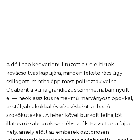
A déli nap kegyetlenül tűzött a Cole-birtok
kovácsoltvas kapujára, minden fekete rács úgy
csillogott, mintha épp most polírozták volna.
Odabent a kúria grandiózus szimmetriában nyúlt
el — neoklasszikus remekmű márványoszlopokkal,
kristályablakokkal és vízesésként zubogó
szökőkutakkal. A fehér kővel burkolt felhajtót
illatos rózsabokrok szegélyezték. Ez volt az a fajta
hely, amely előtt az emberek ösztönösen