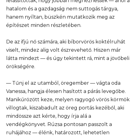
lelassítottak, hogy jobban megnézhessék — ahol a
hatalom és a gazdagság nem suttogás tárgya,
hanem nyíltan, büszkén mutatkozik meg az
építészet minden részletében.
De az ifjú nő számára, aki bíborvörös koktélruhát
viselt, mindez alig volt észrevehető. Hiszen már
látta mindezt — és úgy tekintett rá, mint a jövőbeli
örökségére.
— Tűnj el az utamból, öregember — vágta oda
Vanessa, hangja élesen hasított a párás levegőbe.
Manikűrözött keze, melyen ragyogó vörös körmök
villogtak, kiszabadult az öreg portás kezéből, aki
mindössze azt kérte, hogy írja alá a
vendégkönyvet. Rúzsa pontosan passzolt a
ruhájához — élénk, határozott, lehetetlen