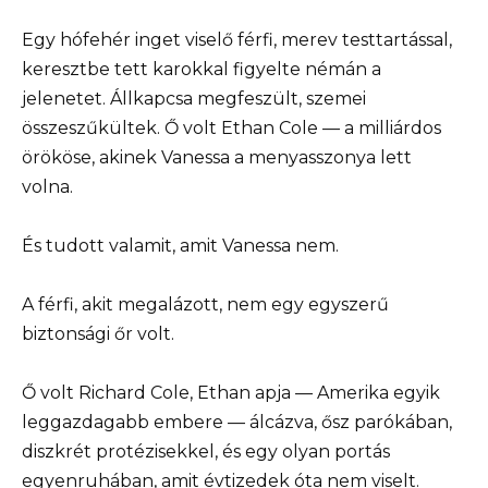
Egy hófehér inget viselő férfi, merev testtartással,
keresztbe tett karokkal figyelte némán a
jelenetet. Állkapcsa megfeszült, szemei
összeszűkültek. Ő volt Ethan Cole — a milliárdos
örököse, akinek Vanessa a menyasszonya lett
volna.
És tudott valamit, amit Vanessa nem.
A férfi, akit megalázott, nem egy egyszerű
biztonsági őr volt.
Ő volt Richard Cole, Ethan apja — Amerika egyik
leggazdagabb embere — álcázva, ősz parókában,
diszkrét protézisekkel, és egy olyan portás
egyenruhában, amit évtizedek óta nem viselt.