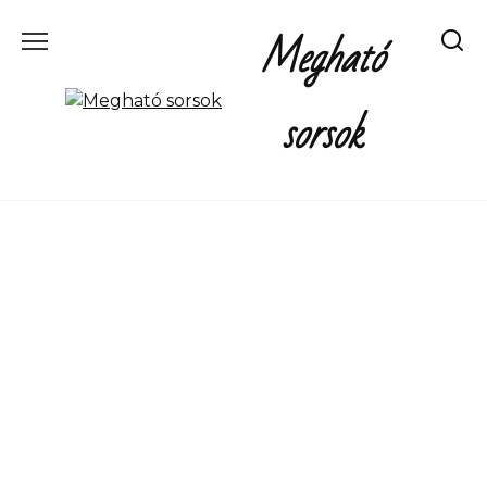
Перейти
Megható
к
содержанию
sorsok