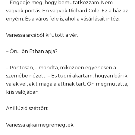
– Engedje meg, hogy bemutatkozzam. Nem
vagyok portás. Én vagyok Richard Cole. Ez a ház az
enyém. És a város fele is, ahol a vásárlásait intézi.
Vanessa arcából kifutott a vér.
– Ön… ön Ethan apja?
– Pontosan, – mondta, miközben egyenesen a
szemébe nézett. – És tudni akartam, hogyan bánik
valakivel, akit maga alattinak tart. Ön megmutatta,
ki is valójában.
Az illúzió széttört
Vanessa ajkai megremegtek.