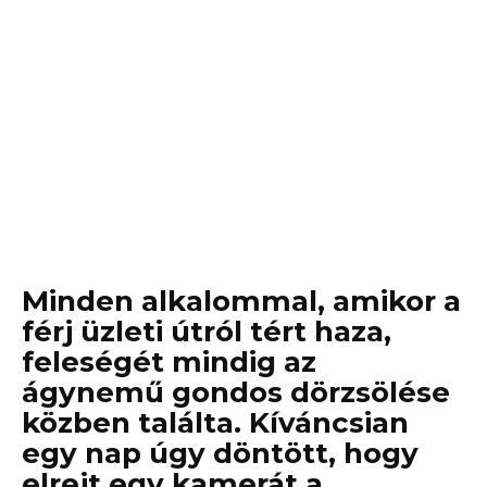
Minden alkalommal, amikor a
férj üzleti útról tért haza,
feleségét mindig az
ágynemű gondos dörzsölése
közben találta. Kíváncsian
egy nap úgy döntött, hogy
elrejt egy kamerát a