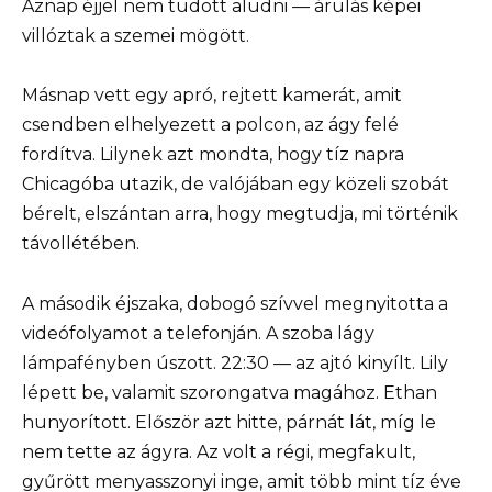
Aznap éjjel nem tudott aludni — árulás képei
villóztak a szemei mögött.
Másnap vett egy apró, rejtett kamerát, amit
csendben elhelyezett a polcon, az ágy felé
fordítva. Lilynek azt mondta, hogy tíz napra
Chicagóba utazik, de valójában egy közeli szobát
bérelt, elszántan arra, hogy megtudja, mi történik
távollétében.
A második éjszaka, dobogó szívvel megnyitotta a
videófolyamot a telefonján. A szoba lágy
lámpafényben úszott. 22:30 — az ajtó kinyílt. Lily
lépett be, valamit szorongatva magához. Ethan
hunyorított. Először azt hitte, párnát lát, míg le
nem tette az ágyra. Az volt a régi, megfakult,
gyűrött menyasszonyi inge, amit több mint tíz éve