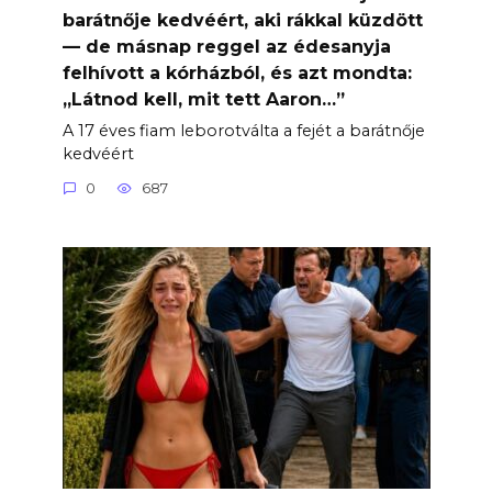
barátnője kedvéért, aki rákkal küzdött
— de másnap reggel az édesanyja
felhívott a kórházból, és azt mondta:
„Látnod kell, mit tett Aaron…”
A 17 éves fiam leborotválta a fejét a barátnője
kedvéért
0
687