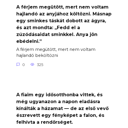
A férjem megütött, mert nem voltam
hajlandó az anyjához költözni. Másnap
egy sminkes táskát dobott az ágyra,
és azt mondta: „Fedd el a
zúzódásaidat sminkkel. Anya jön
ebédelni.”
A férjem megütött, mert nem voltam
hajlandó beköltözni
0
325
A fiaim egy idősotthonba vittek, és
még ugyanazon a napon eladásra
kínálták a házamat — de az első vevő
észrevett egy fényképet a falon, és
felhívta a rendőrséget.