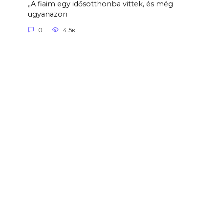
„A fiaim egy idősotthonba vittek, és még
ugyanazon
0
4.5к.