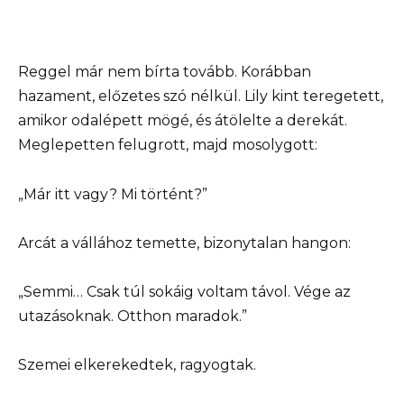
Reggel már nem bírta tovább. Korábban
hazament, előzetes szó nélkül. Lily kint teregetett,
amikor odalépett mögé, és átölelte a derekát.
Meglepetten felugrott, majd mosolygott:
„Már itt vagy? Mi történt?”
Arcát a vállához temette, bizonytalan hangon:
„Semmi… Csak túl sokáig voltam távol. Vége az
utazásoknak. Otthon maradok.”
Szemei elkerekedtek, ragyogtak.