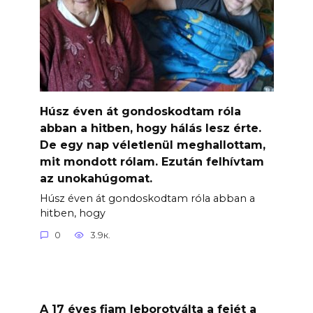
Húsz éven át gondoskodtam róla
abban a hitben, hogy hálás lesz érte.
De egy nap véletlenül meghallottam,
mit mondott rólam. Ezután felhívtam
az unokahúgomat.
Húsz éven át gondoskodtam róla abban a
hitben, hogy
0
3.9к.
A 17 éves fiam leborotválta a fejét a