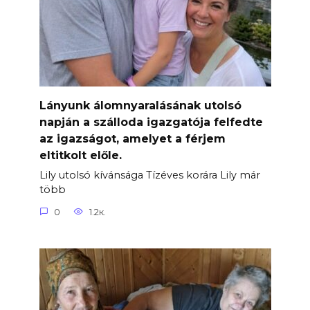
Lányunk álomnyaralásának utolsó
napján a szálloda igazgatója felfedte
az igazságot, amelyet a férjem
eltitkolt előle.
Lily utolsó kívánsága Tízéves korára Lily már
több
0
1.2к.