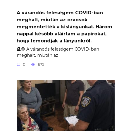
A várandós feleségem COVID-ban
meghalt, miután az orvosok
megmentették a kislányunkat. Három
nappal később aláírtam a papírokat,
hogy lemondjak a lányunkról.
🪦😔 A várandós feleségem COVID-ban
meghalt, miután az
0
675