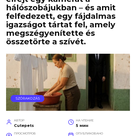
hálószobájukban – és amit
felfedezett, egy fájdalmas
igazságot tártat fel, amely
megszégyenítette és
összetörte a szívét.
SZÓRAKOZÁS
АВТОР
НА ЧТЕНИЕ
Cutepets
5 мин
ПРОСМОТРОВ
ОПУБЛИКОВАНО