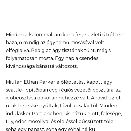
Minden alkalommal, amikor a férje üzleti útról tért
haza, ő mindig az ágynemű mosásával volt
elfoglalva. Pedig az ágy tisztának tűnt, mégis
folyamatosan mosta. Egy nap a csendes
kíváncsisága bánattá változott.
Miután Ethan Parker előléptetést kapott egy
seattle-i építőipari cég régiós vezetői posztjára, az
időbeosztása pokolian nehézzé vált. A rövid üzleti
utak hetekké nyúltak, távol a családtól. Minden
induláskor Portlandben, kis házuk előtt, felesége,
Lily, édes mosollyal és öleléssel búcsúzott tőle —
soha egy panasz, soha egy sóhaj nélkül.