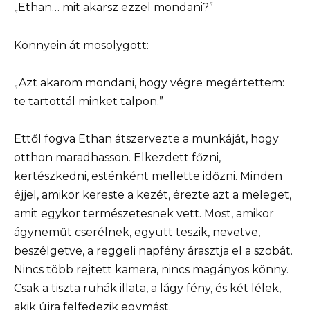
„Ethan… mit akarsz ezzel mondani?”
Könnyein át mosolygott:
„Azt akarom mondani, hogy végre megértettem:
te tartottál minket talpon.”
Ettől fogva Ethan átszervezte a munkáját, hogy
otthon maradhasson. Elkezdett főzni,
kertészkedni, esténként mellette időzni. Minden
éjjel, amikor kereste a kezét, érezte azt a meleget,
amit egykor természetesnek vett. Most, amikor
ágyneműt cserélnek, együtt teszik, nevetve,
beszélgetve, a reggeli napfény árasztja el a szobát.
Nincs több rejtett kamera, nincs magányos könny.
Csak a tiszta ruhák illata, a lágy fény, és két lélek,
akik újra felfedezik egymást.