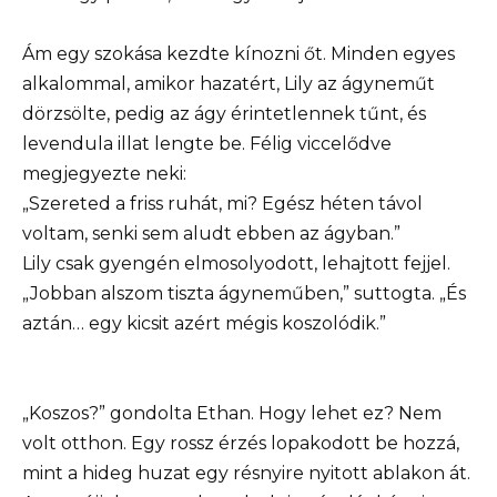
Ám egy szokása kezdte kínozni őt. Minden egyes
alkalommal, amikor hazatért, Lily az ágyneműt
dörzsölte, pedig az ágy érintetlennek tűnt, és
levendula illat lengte be. Félig viccelődve
megjegyezte neki:
„Szereted a friss ruhát, mi? Egész héten távol
voltam, senki sem aludt ebben az ágyban.”
Lily csak gyengén elmosolyodott, lehajtott fejjel.
„Jobban alszom tiszta ágyneműben,” suttogta. „És
aztán… egy kicsit azért mégis koszolódik.”
„Koszos?” gondolta Ethan. Hogy lehet ez? Nem
volt otthon. Egy rossz érzés lopakodott be hozzá,
mint a hideg huzat egy résnyire nyitott ablakon át.