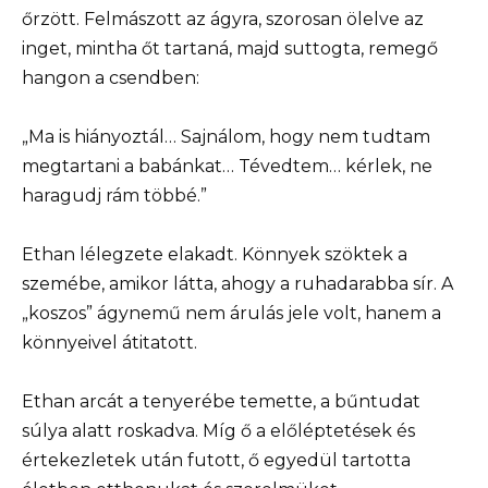
őrzött. Felmászott az ágyra, szorosan ölelve az
inget, mintha őt tartaná, majd suttogta, remegő
hangon a csendben:
„Ma is hiányoztál… Sajnálom, hogy nem tudtam
megtartani a babánkat… Tévedtem… kérlek, ne
haragudj rám többé.”
Ethan lélegzete elakadt. Könnyek szöktek a
szemébe, amikor látta, ahogy a ruhadarabba sír. A
„koszos” ágynemű nem árulás jele volt, hanem a
könnyeivel átitatott.
Ethan arcát a tenyerébe temette, a bűntudat
súlya alatt roskadva. Míg ő a előléptetések és
értekezletek után futott, ő egyedül tartotta