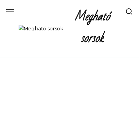
Перейти
Megható
к
содержанию
sorsok