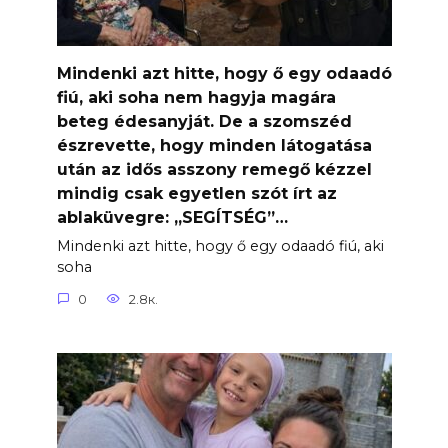
Mindenki azt hitte, hogy ő egy odaadó
fiú, aki soha nem hagyja magára
beteg édesanyját. De a szomszéd
észrevette, hogy minden látogatása
után az idős asszony remegő kézzel
mindig csak egyetlen szót írt az
ablaküvegre: „SEGÍTSÉG”…
Mindenki azt hitte, hogy ő egy odaadó fiú, aki
soha
0
2.8к.