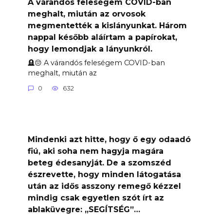
A várandós feleségem COVID-ban
meghalt, miután az orvosok
megmentették a kislányunkat. Három
nappal később aláírtam a papírokat,
hogy lemondjak a lányunkról.
🪦😔 A várandós feleségem COVID-ban
meghalt, miután az
0
632
Mindenki azt hitte, hogy ő egy odaadó
fiú, aki soha nem hagyja magára
beteg édesanyját. De a szomszéd
észrevette, hogy minden látogatása
után az idős asszony remegő kézzel
mindig csak egyetlen szót írt az
ablaküvegre: „SEGÍTSÉG”…