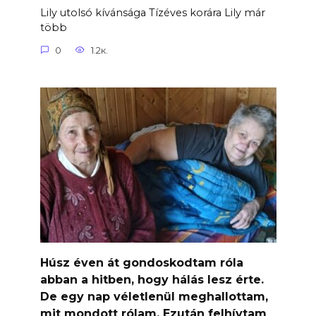
Lily utolsó kívánsága Tízéves korára Lily már
több
0
1.2к.
Húsz éven át gondoskodtam róla
abban a hitben, hogy hálás lesz érte.
De egy nap véletlenül meghallottam,
mit mondott rólam. Ezután felhívtam