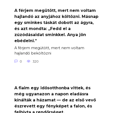
A férjem megütött, mert nem voltam
hajlandó az anyjához költözni. Másnap
egy sminkes táskát dobott az ágyra,
és azt mondta: „Fedd el a
zúzódásaidat sminkkel. Anya jön
ebédelni.”
A férjem megütött, mert nem voltam
hajlandó beköltözni
0
320
A fiaim egy idősotthonba vittek, és
még ugyanazon a napon eladásra
kínálták a házamat — de az első vevő
észrevett egy fényképet a falon, és
felhívta a rendőrséget.