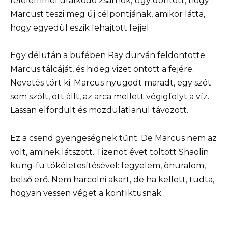
félelemmel uralkodó zsarnok, úgy döntött, hogy
Marcust teszi meg új célpontjának, amikor látta,
hogy egyedül eszik lehajtott fejjel.
Egy délután a büfében Ray durván feldöntötte
Marcus tálcáját, és hideg vizet öntött a fejére.
Nevetés tört ki. Marcus nyugodt maradt, egy szót
sem szólt, ott állt, az arca mellett végigfolyt a víz.
Lassan elfordult és mozdulatlanul távozott.
Ez a csend gyengeségnek tűnt. De Marcus nem az
volt, aminek látszott. Tizenöt évet töltött Shaolin
kung-fu tökéletesítésével: fegyelem, önuralom,
belső erő. Nem harcolni akart, de ha kellett, tudta,
hogyan vessen véget a konfliktusnak.