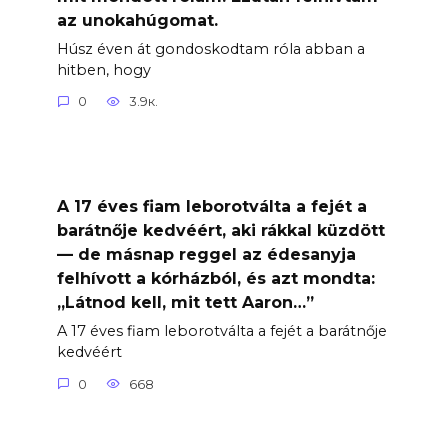
az unokahúgomat.
Húsz éven át gondoskodtam róla abban a
hitben, hogy
0
3.9к.
A 17 éves fiam leborotválta a fejét a
barátnője kedvéért, aki rákkal küzdött
— de másnap reggel az édesanyja
felhívott a kórházból, és azt mondta:
„Látnod kell, mit tett Aaron…”
A 17 éves fiam leborotválta a fejét a barátnője
kedvéért
0
668