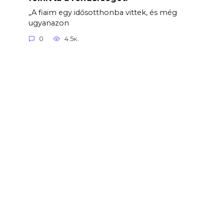
„A fiaim egy idősotthonba vittek, és még
ugyanazon
0
4.5к.