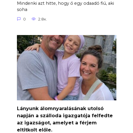
Mindenki azt hitte, hogy ő egy odaadó fiú, aki
soha
0
2.8к.
Lányunk álomnyaralásának utolsó
napján a szálloda igazgatója felfedte
az igazságot, amelyet a férjem
eltitkolt előle.