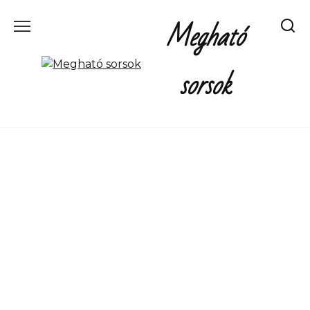
Перейти
Megható
к
содержанию
sorsok