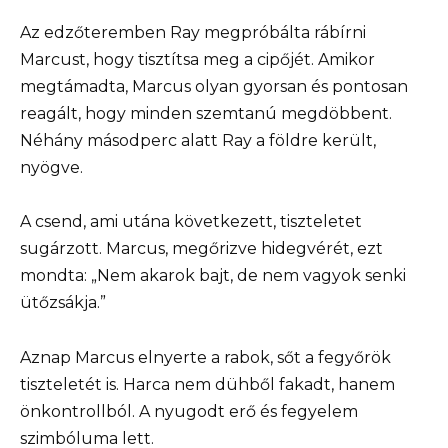
Az edzőteremben Ray megpróbálta rábírni
Marcust, hogy tisztítsa meg a cipőjét. Amikor
megtámadta, Marcus olyan gyorsan és pontosan
reagált, hogy minden szemtanú megdöbbent.
Néhány másodperc alatt Ray a földre került,
nyögve.
A csend, ami utána következett, tiszteletet
sugárzott. Marcus, megőrizve hidegvérét, ezt
mondta: „Nem akarok bajt, de nem vagyok senki
ütőzsákja.”
Aznap Marcus elnyerte a rabok, sőt a fegyőrök
tiszteletét is. Harca nem dühből fakadt, hanem
önkontrollból. A nyugodt erő és fegyelem
szimbóluma lett.