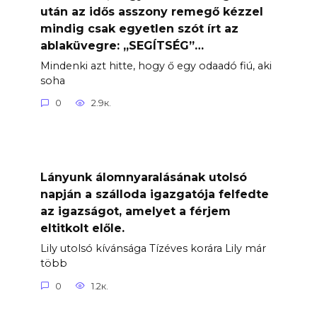
után az idős asszony remegő kézzel
mindig csak egyetlen szót írt az
ablaküvegre: „SEGÍTSÉG”…
Mindenki azt hitte, hogy ő egy odaadó fiú, aki
soha
0
2.9к.
Lányunk álomnyaralásának utolsó
napján a szálloda igazgatója felfedte
az igazságot, amelyet a férjem
eltitkolt előle.
Lily utolsó kívánsága Tízéves korára Lily már
több
0
1.2к.