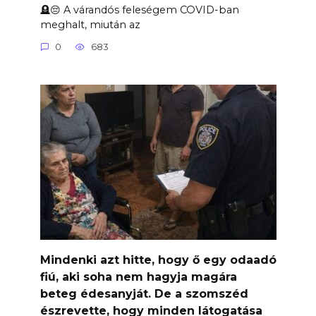
🪦😔 A várandós feleségem COVID-ban
meghalt, miután az
0
683
Mindenki azt hitte, hogy ő egy odaadó
fiú, aki soha nem hagyja magára
beteg édesanyját. De a szomszéd
észrevette, hogy minden látogatása