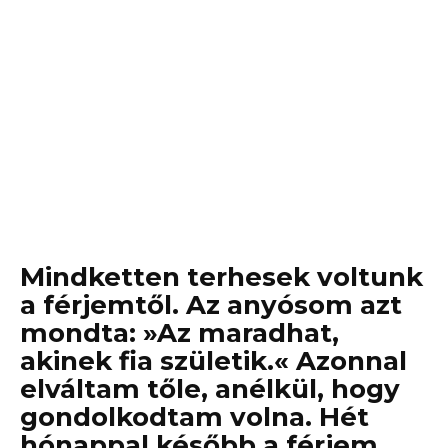
Mindketten terhesek voltunk
a férjemtől. Az anyósom azt
mondta: »Az maradhat,
akinek fia születik.« Azonnal
elváltam tőle, anélkül, hogy
gondolkodtam volna. Hét
hónappal később a férjem