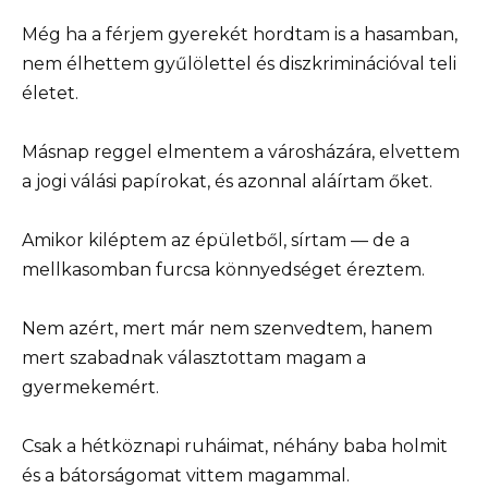
Még ha a férjem gyerekét hordtam is a hasamban,
nem élhettem gyűlölettel és diszkriminációval teli
életet.
Másnap reggel elmentem a városházára, elvettem
a jogi válási papírokat, és azonnal aláírtam őket.
Amikor kiléptem az épületből, sírtam — de a
mellkasomban furcsa könnyedséget éreztem.
Nem azért, mert már nem szenvedtem, hanem
mert szabadnak választottam magam a
gyermekemért.
Csak a hétköznapi ruháimat, néhány baba holmit
és a bátorságomat vittem magammal.