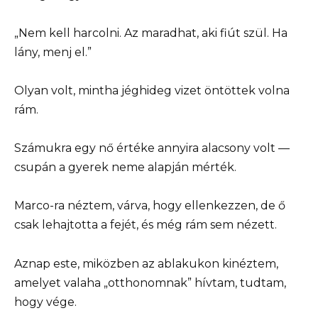
„Nem kell harcolni. Az maradhat, aki fiút szül. Ha
lány, menj el.”
Olyan volt, mintha jéghideg vizet öntöttek volna
rám.
Számukra egy nő értéke annyira alacsony volt —
csupán a gyerek neme alapján mérték.
Marco-ra néztem, várva, hogy ellenkezzen, de ő
csak lehajtotta a fejét, és még rám sem nézett.
Aznap este, miközben az ablakukon kinéztem,
amelyet valaha „otthonomnak” hívtam, tudtam,
hogy vége.