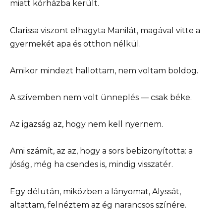
miatt kórházba került.
Clarissa viszont elhagyta Manilát, magával vitte a
gyermekét apa és otthon nélkül.
Amikor mindezt hallottam, nem voltam boldog.
A szívemben nem volt ünneplés — csak béke.
Az igazság az, hogy nem kell nyernem.
Ami számít, az az, hogy a sors bebizonyította: a
jóság, még ha csendes is, mindig visszatér.
Egy délután, miközben a lányomat, Alyssát,
altattam, felnéztem az ég narancsos színére.