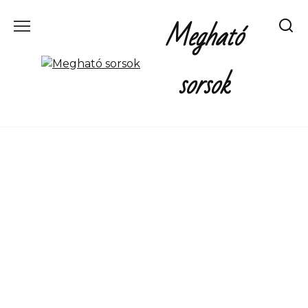
Перейти
Megható
к
содержанию
sorsok