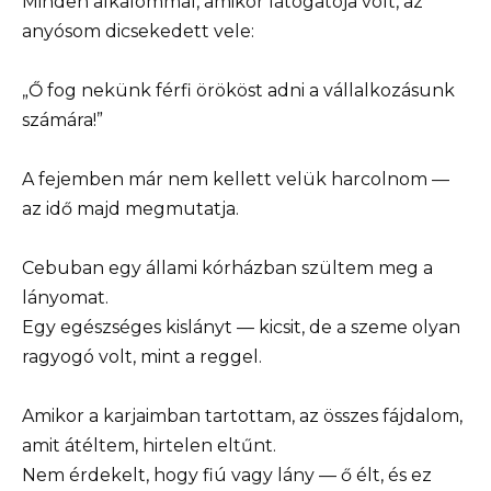
Minden alkalommal, amikor látogatója volt, az
anyósom dicsekedett vele:
„Ő fog nekünk férfi örököst adni a vállalkozásunk
számára!”
A fejemben már nem kellett velük harcolnom —
az idő majd megmutatja.
Cebuban egy állami kórházban szültem meg a
lányomat.
Egy egészséges kislányt — kicsit, de a szeme olyan
ragyogó volt, mint a reggel.
Amikor a karjaimban tartottam, az összes fájdalom,
amit átéltem, hirtelen eltűnt.
Nem érdekelt, hogy fiú vagy lány — ő élt, és ez