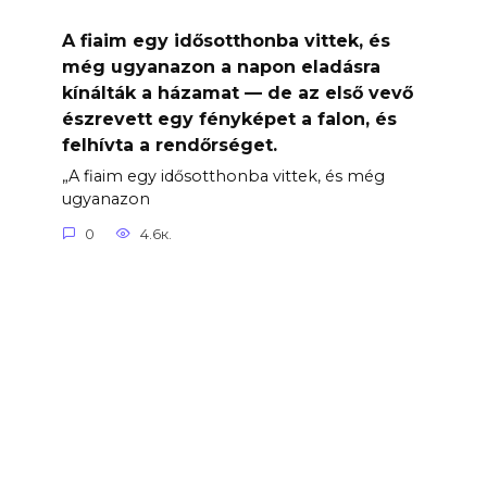
A fiaim egy idősotthonba vittek, és
még ugyanazon a napon eladásra
kínálták a házamat — de az első vevő
észrevett egy fényképet a falon, és
felhívta a rendőrséget.
„A fiaim egy idősotthonba vittek, és még
ugyanazon
0
4.6к.