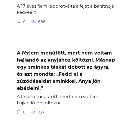
A 17 éves fiam leborotválta a fejét a barátnője
kedvéért
0
688
A férjem megütött, mert nem voltam
hajlandó az anyjához költözni. Másnap
egy sminkes táskát dobott az ágyra,
és azt mondta: „Fedd el a
zúzódásaidat sminkkel. Anya jön
ebédelni.”
A férjem megütött, mert nem voltam
hajlandó beköltözni
0
327