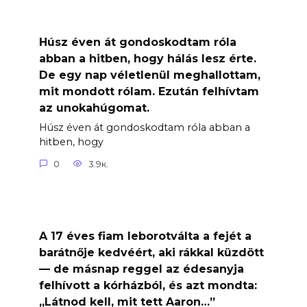
Húsz éven át gondoskodtam róla
abban a hitben, hogy hálás lesz érte.
De egy nap véletlenül meghallottam,
mit mondott rólam. Ezután felhívtam
az unokahúgomat.
Húsz éven át gondoskodtam róla abban a
hitben, hogy
0
3.9к.
A 17 éves fiam leborotválta a fejét a
barátnője kedvéért, aki rákkal küzdött
— de másnap reggel az édesanyja
felhívott a kórházból, és azt mondta:
„Látnod kell, mit tett Aaron…”