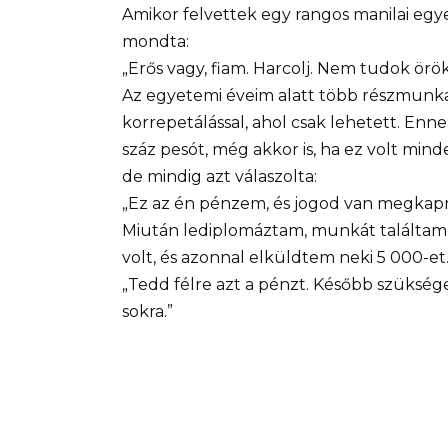
Amikor felvettek egy rangos manilai egy
mondta:
„Erős vagy, fiam. Harcolj. Nem tudok örök
Az egyetemi éveim alatt több részmunkaid
korrepetálással, ahol csak lehetett. Enn
száz pesót, még akkor is, ha ez volt mi
de mindig azt válaszolta:
„Ez az én pénzem, és jogod van megkapni
Miután lediplomáztam, munkát találtam e
volt, és azonnal elküldtem neki 5 000-et.
„Tedd félre azt a pénzt. Később szükség
sokra.”