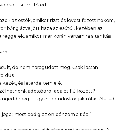
ölcsönt kérni tőled.
k az esték, amikor rizst és levest főzött nekem,
r bőrig ázva jött haza az esőtől, kezében az
a reggelek, amikor már korán vártam rá a tanítás
tam:
sult, de nem haragudott meg. Csak lassan
koldus.
kezét, és letérdeltem elé.
zélhetnénk adósságról apa és fiú között?
g engedd meg, hogy én gondoskodjak rólad életed
 joga’; most pedig az én pénzem a tiéd.”