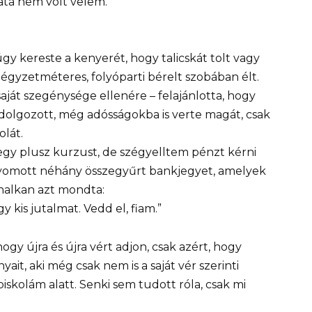
ata nem volt velem.
 úgy kereste a kenyerét, hogy talicskát tolt vagy
 négyzetméteres, folyóparti bérelt szobában élt.
saját szegénysége ellenére – felajánlotta, hogy
 dolgozott, még adósságokba is verte magát, csak
olát.
egy plusz kurzust, de szégyelltem pénzt kérni
yomott néhány összegyűrt bankjegyet, amelyek
 halkan azt mondta:
 kis jutalmat. Vedd el, fiam.”
ogy újra és újra vért adjon, csak azért, hogy
it, aki még csak nem is a saját vér szerinti
skolám alatt. Senki sem tudott róla, csak mi