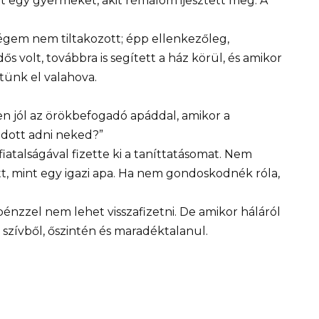
nt egy gyermeket, akit rémálom ijesztett meg. A
ségem nem tiltakozott; épp ellenkezőleg,
ős volt, továbbra is segített a ház körül, és amikor
ünk el valahova.
en jól az örökbefogadó apáddal, amikor a
udott adni neked?”
fiatalságával fizette ki a taníttatásomat. Nem
t, mint egy igazi apa. Ha nem gondoskodnék róla,
énzzel nem lehet visszafizetni. De amikor háláról
s szívből, őszintén és maradéktalanul.