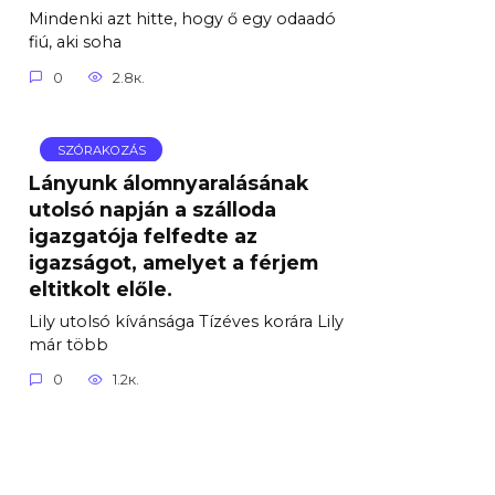
Mindenki azt hitte, hogy ő egy odaadó
fiú, aki soha
0
2.8к.
SZÓRAKOZÁS
Lányunk álomnyaralásának
utolsó napján a szálloda
igazgatója felfedte az
igazságot, amelyet a férjem
eltitkolt előle.
Lily utolsó kívánsága Tízéves korára Lily
már több
0
1.2к.