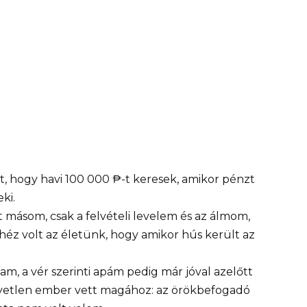
t, hogy havi 100 000 ₱-t keresek, amikor pénzt
ki.
 másom, csak a felvételi levelem és az álmom,
héz volt az életünk, hogy amikor hús került az
m, a vér szerinti apám pedig már jóval azelőtt
yetlen ember vett magához: az örökbefogadó