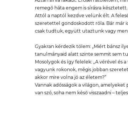
Aztán sírva fakadt. Erősen átöleltem, mi
remegő háta engem is sírásra késztetett.
Attól a naptól kezdve velünk élt. A fele
szeretettel gondoskodott róla. Bár már id
csak tudtuk, együtt utaztunk vagy ment
Gyakran kérdezik tőlem: „Miért bánsz ily
tanulmányaid alatt szinte semmit sem t
Mosolygok és így felelek: „A vérével és a 
vagyunk rokonok, mégis jobban szeretet
akkor mire volna jó az életem?”
Vannak adósságok a világon, amelyeket p
van szó, soha nem késő visszaadni – telje