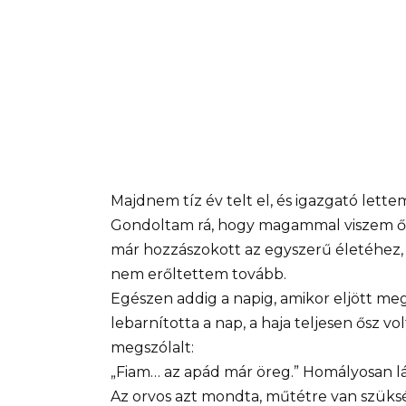
Majdnem tíz év telt el, és igazgató lett
Gondoltam rá, hogy magammal viszem őt a
már hozzászokott az egyszerű életéhez, 
nem erőltettem tovább.
Egészen addig a napig, amikor eljött meg
lebarnította a nap, a haja teljesen ősz vo
megszólalt:
„Fiam… az apád már öreg.” Homályosan 
Az orvos azt mondta, műtétre van szüks