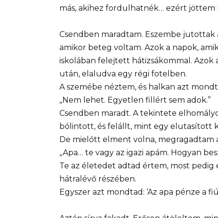
más, akihez fordulhatnék… ezért jöttem k
Csendben maradtam. Eszembe jutottak azo
amikor beteg voltam. Azok a napok, amiko
iskolában felejtett hátizsákommal. Azok 
után, elaludva egy régi fotelben.
A szemébe néztem, és halkan azt mond
„Nem lehet. Egyetlen fillért sem adok.”
Csendben maradt. A tekintete elhomályo
bólintott, és felállt, mint egy elutasított 
De mielőtt elment volna, megragadtam a 
„Apa… te vagy az igazi apám. Hogyan bes
Te az életedet adtad értem, most pedi
hátralévő részében.
Egyszer azt mondtad: ‘Az apa pénze a fiú