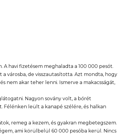
em. A havi fizetésem meghaladta a 100 000 pesót.
 városba, de visszautasította. Azt mondta, hogy
és nem akar teher lenni. Ismerve a makacsságát,
látogatni. Nagyon sovány volt, a bőrét
lt. Félénken leült a kanapé szélére, és halkan
látok, remeg a kezem, és gyakran megbetegszem.
égem, ami körülbelül 60 000 pesóba kerül. Nincs