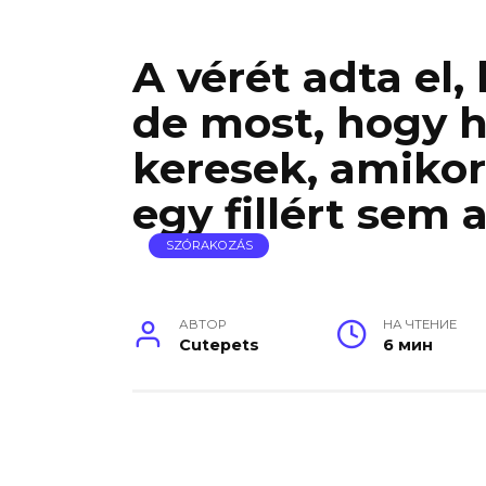
A vérét adta el,
de most, hogy h
keresek, amikor
egy fillért sem 
SZÓRAKOZÁS
АВТОР
НА ЧТЕНИЕ
Cutepets
6 мин