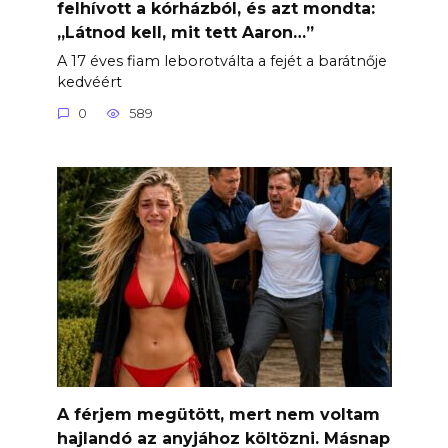
felhívott a kórházból, és azt mondta:
„Látnod kell, mit tett Aaron…”
A 17 éves fiam leborotválta a fejét a barátnője
kedvéért
0
589
A férjem megütött, mert nem voltam
hajlandó az anyjához költözni. Másnap