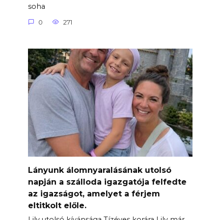
soha
0
271
Lányunk álomnyaralásának utolsó
napján a szálloda igazgatója felfedte
az igazságot, amelyet a férjem
eltitkolt előle.
Lily utolsó kívánsága Tízéves korára Lily már