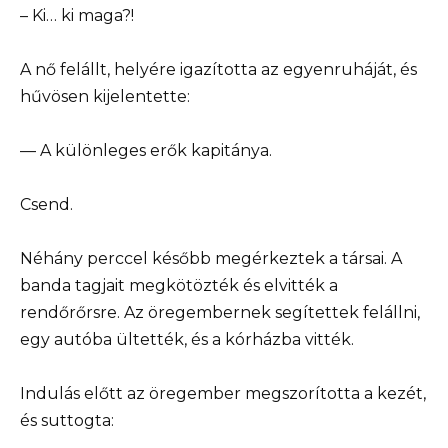
– Ki… ki maga?!
A nő felállt, helyére igazította az egyenruháját, és
hűvösen kijelentette:
— A különleges erők kapitánya.
Csend.
Néhány perccel később megérkeztek a társai. A
banda tagjait megkötözték és elvitték a
rendőrőrsre. Az öregembernek segítettek felállni,
egy autóba ültették, és a kórházba vitték.
Indulás előtt az öregember megszorította a kezét,
és suttogta: