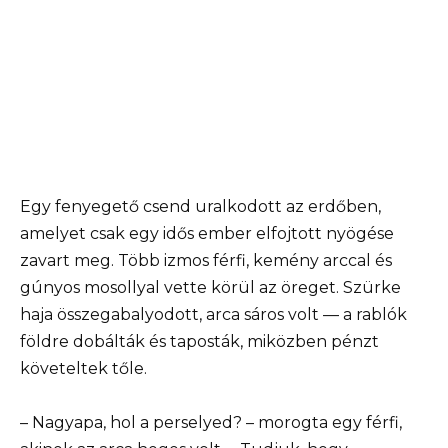
Egy fenyegető csend uralkodott az erdőben,
amelyet csak egy idős ember elfojtott nyögése
zavart meg. Több izmos férfi, kemény arccal és
gúnyos mosollyal vette körül az öreget. Szürke
haja összegabalyodott, arca sáros volt — a rablók
földre dobálták és taposták, miközben pénzt
követeltek tőle.
– Nagyapa, hol a perselyed? – morogta egy férfi,