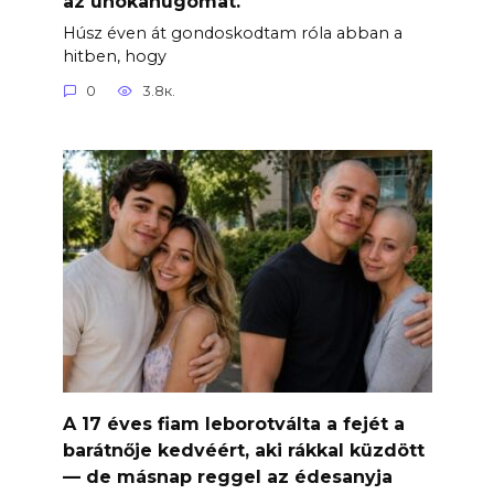
az unokahúgomat.
Húsz éven át gondoskodtam róla abban a
hitben, hogy
0
3.8к.
A 17 éves fiam leborotválta a fejét a
barátnője kedvéért, aki rákkal küzdött
— de másnap reggel az édesanyja