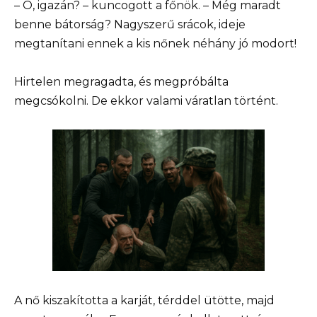
– Ó, igazán? – kuncogott a főnök. – Még maradt
benne bátorság? Nagyszerű srácok, ideje
megtanítani ennek a kis nőnek néhány jó modort!
Hirtelen megragadta, és megpróbálta
megcsókolni. De ekkor valami váratlan történt.
A nő kiszakította a karját, térddel ütötte, majd