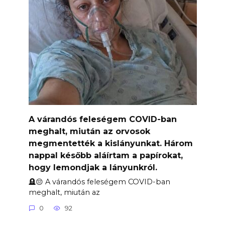
A várandós feleségem COVID-ban
meghalt, miután az orvosok
megmentették a kislányunkat. Három
nappal később aláírtam a papírokat,
hogy lemondjak a lányunkról.
🪦😔 A várandós feleségem COVID-ban
meghalt, miután az
0
92