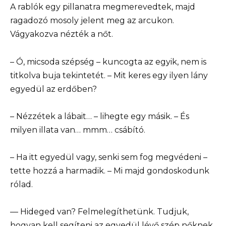
A rablók egy pillanatra megmerevedtek, majd
ragadozó mosoly jelent meg az arcukon.
Vágyakozva nézték a nőt.
– Ó, micsoda szépség – kuncogta az egyik, nem is
titkolva buja tekintetét. – Mit keres egy ilyen lány
egyedül az erdőben?
– Nézzétek a lábait… – lihegte egy másik. – És
milyen illata van… mmm… csábító.
– Ha itt egyedül vagy, senki sem fog megvédeni –
tette hozzá a harmadik. – Mi majd gondoskodunk
rólad.
— Hideged van? Felmelegíthetünk. Tudjuk,
hogyan kell segíteni az egyedül lévő szép nőknek.