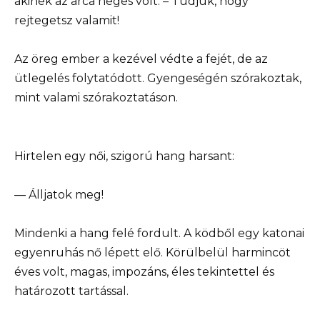
akinek az arca heges volt. – Tudjuk, hogy
rejtegetsz valamit!
Az öreg ember a kezével védte a fejét, de az
ütlegelés folytatódott. Gyengeségén szórakoztak,
mint valami szórakoztatáson.
Hirtelen egy női, szigorú hang harsant:
— Álljatok meg!
Mindenki a hang felé fordult. A ködből egy katonai
egyenruhás nő lépett elő. Körülbelül harmincöt
éves volt, magas, impozáns, éles tekintettel és
határozott tartással.