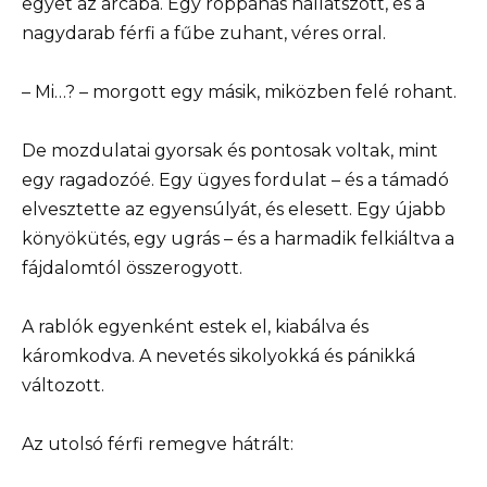
egyet az arcába. Egy roppanás hallatszott, és a
nagydarab férfi a fűbe zuhant, véres orral.
– Mi…? – morgott egy másik, miközben felé rohant.
De mozdulatai gyorsak és pontosak voltak, mint
egy ragadozóé. Egy ügyes fordulat – és a támadó
elvesztette az egyensúlyát, és elesett. Egy újabb
könyökütés, egy ugrás – és a harmadik felkiáltva a
fájdalomtól összerogyott.
A rablók egyenként estek el, kiabálva és
káromkodva. A nevetés sikolyokká és pánikká
változott.
Az utolsó férfi remegve hátrált: