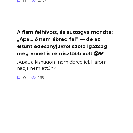
0
4.5к.
A fiam felhívott, és suttogva mondta:
„Apa… ő nem ébred fel” — de az
eltűnt édesanyjukról szóló igazság
még ennél is rémisztőbb volt 😱💔
„Apa… a kishúgom nem ébred fel. Három
napja nem ettünk
0
169