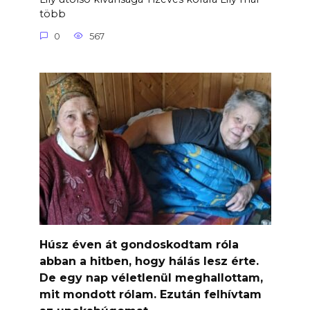
több
0
567
Húsz éven át gondoskodtam róla
abban a hitben, hogy hálás lesz érte.
De egy nap véletlenül meghallottam,
mit mondott rólam. Ezután felhívtam