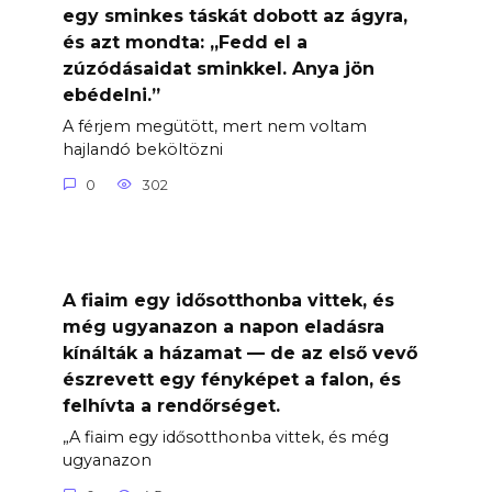
egy sminkes táskát dobott az ágyra,
és azt mondta: „Fedd el a
zúzódásaidat sminkkel. Anya jön
ebédelni.”
A férjem megütött, mert nem voltam
hajlandó beköltözni
0
302
A fiaim egy idősotthonba vittek, és
még ugyanazon a napon eladásra
kínálták a házamat — de az első vevő
észrevett egy fényképet a falon, és
felhívta a rendőrséget.
„A fiaim egy idősotthonba vittek, és még
ugyanazon