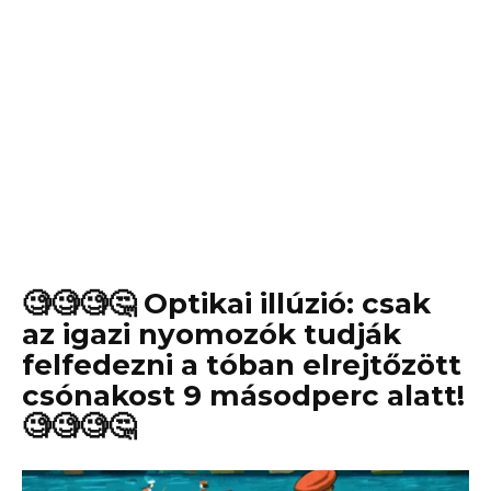
🧐🧐🧐🤔 Optikai illúzió: csak
az igazi nyomozók tudják
felfedezni a tóban elrejtőzött
csónakost 9 másodperc alatt!
🧐🧐🧐🤔