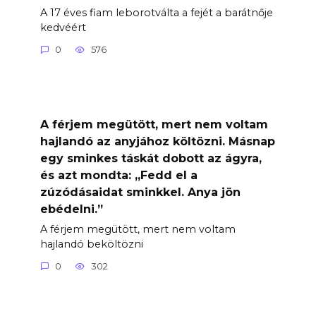
A 17 éves fiam leborotválta a fejét a barátnője
kedvéért
0
576
A férjem megütött, mert nem voltam
hajlandó az anyjához költözni. Másnap
egy sminkes táskát dobott az ágyra,
és azt mondta: „Fedd el a
zúzódásaidat sminkkel. Anya jön
ebédelni.”
A férjem megütött, mert nem voltam
hajlandó beköltözni
0
302