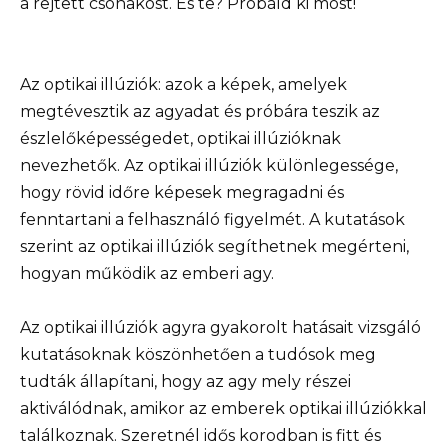
a rejtett csónakost. És te? Próbáld ki most!
Az optikai illúziók: azok a képek, amelyek
megtévesztik az agyadat és próbára teszik az
észlelőképességedet, optikai illúzióknak
nevezhetők. Az optikai illúziók különlegessége,
hogy rövid időre képesek megragadni és
fenntartani a felhasználó figyelmét. A kutatások
szerint az optikai illúziók segíthetnek megérteni,
hogyan működik az emberi agy.
Az optikai illúziók agyra gyakorolt hatásait vizsgáló
kutatásoknak köszönhetően a tudósok meg
tudták állapítani, hogy az agy mely részei
aktiválódnak, amikor az emberek optikai illúziókkal
találkoznak. Szeretnél idős korodban is fitt és