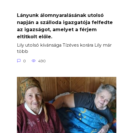
Lányunk álomnyaralásának utolsó
napján a szálloda igazgatója felfedte
az igazságot, amelyet a férjem
eltitkolt előle.
Lily utolsó kívánsága Tízéves korára Lily már
több
0
490