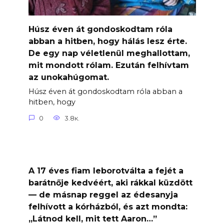
Húsz éven át gondoskodtam róla
abban a hitben, hogy hálás lesz érte.
De egy nap véletlenül meghallottam,
mit mondott rólam. Ezután felhívtam
az unokahúgomat.
Húsz éven át gondoskodtam róla abban a
hitben, hogy
0
3.8к.
A 17 éves fiam leborotválta a fejét a
barátnője kedvéért, aki rákkal küzdött
— de másnap reggel az édesanyja
felhívott a kórházból, és azt mondta:
„Látnod kell, mit tett Aaron…”