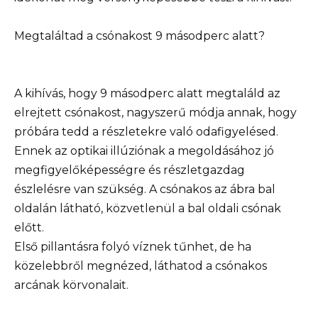
Megtaláltad a csónakost 9 másodperc alatt?
A kihívás, hogy 9 másodperc alatt megtaláld az
elrejtett csónakost, nagyszerű módja annak, hogy
próbára tedd a részletekre való odafigyelésed.
Ennek az optikai illúziónak a megoldásához jó
megfigyelőképességre és részletgazdag
észlelésre van szükség. A csónakos az ábra bal
oldalán látható, közvetlenül a bal oldali csónak
előtt.
Első pillantásra folyó víznek tűnhet, de ha
közelebbről megnézed, láthatod a csónakos
arcának körvonalait.