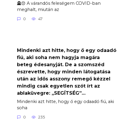
🪦😔 A várandós feleségem COVID-ban
meghalt, miután az
0
47
Mindenki azt hitte, hogy ő egy odaadó
fiú, aki soha nem hagyja magára
beteg édesanyját. De a szomszéd
észrevette, hogy minden látogatása
után az idős asszony remegő kézzel
mindig csak egyetlen szót írt az
ablaküvegre: „SEGÍTSÉG”…
Mindenki azt hitte, hogy ő egy odaadó fiú, aki
soha
0
235