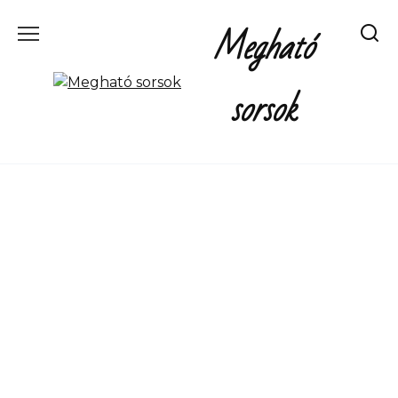
Перейти
Megható
к
содержанию
sorsok