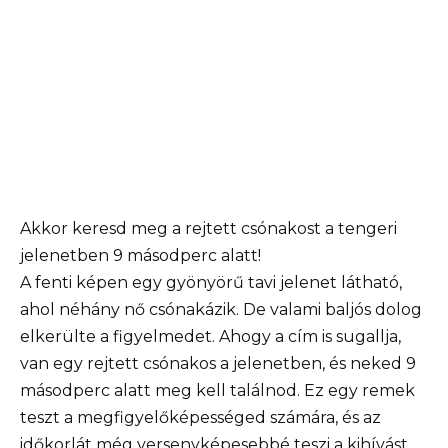
Akkor keresd meg a rejtett csónakost a tengeri
jelenetben 9 másodperc alatt!
A fenti képen egy gyönyörű tavi jelenet látható,
ahol néhány nő csónakázik. De valami baljós dolog
elkerülte a figyelmedet. Ahogy a cím is sugallja,
van egy rejtett csónakos a jelenetben, és neked 9
másodperc alatt meg kell találnod. Ez egy remek
teszt a megfigyelőképességed számára, és az
időkorlát még versenyképesebbé teszi a kihívást.