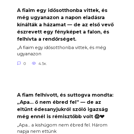
A fiaim egy idősotthonba vittek, és
még ugyanazon a napon eladásra
kínálták a házamat — de az első vevő
észrevett egy fényképet a falon, és
felhívta a rendőrséget.
„A fiaim egy idősotthonba vittek, és még
ugyanazon
0
4.5к.
A fiam felhívott, és suttogva mondta:
„Apa… ő nem ébred fel” — de az
eltűnt édesanyjukról szóló igazság
még ennél is rémisztőbb volt 😱💔
„Apa… a kishúgom nem ébred fel. Három
napja nem ettünk