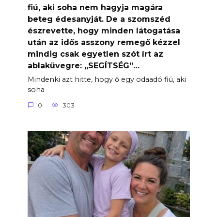
fiú, aki soha nem hagyja magára
beteg édesanyját. De a szomszéd
észrevette, hogy minden látogatása
után az idős asszony remegő kézzel
mindig csak egyetlen szót írt az
ablaküvegre: „SEGÍTSÉG”…
Mindenki azt hitte, hogy ő egy odaadó fiú, aki
soha
0
303