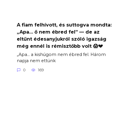
A fiam felhívott, és suttogva mondta:
„Apa… ő nem ébred fel” — de az
eltűnt édesanyjukról szóló igazság
még ennél is rémisztőbb volt 😱💔
„Apa… a kishúgom nem ébred fel. Három
napja nem ettünk
0
169