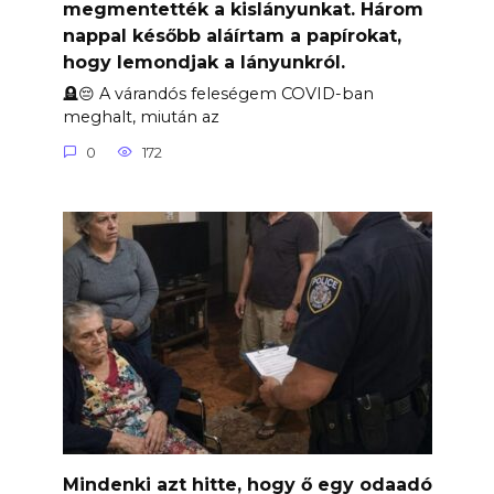
megmentették a kislányunkat. Három
nappal később aláírtam a papírokat,
hogy lemondjak a lányunkról.
🪦😔 A várandós feleségem COVID-ban
meghalt, miután az
0
172
Mindenki azt hitte, hogy ő egy odaadó