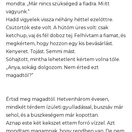
mondta: „Már nincs szükséged a fiadra. Mi itt
vagyunk.”
Hadd vigyelek vissza néhány héttel ezelőttre.
Csütörtök este volt. A hűtőm üres volt: csak
ketchup, vaj és fél doboz tej. Felhívtam a fiamat, és
megkértem, hogy hozzon egy kis bevásárlást.
Kenyeret. Tojást. Semmi mást.
Sóhajtott, mintha lehetetlent kértem volna tőle.
„Anya, sokáig dolgozom. Nem érted ezt
magadtól?”
Értsd meg magadtól. Hetvenhárom évesen,
mindkét térdem ízületi gyulladással, buszsáv már
sehol, és a büszkeségem már kopottan.
Aznap este két kekszet ettem forró vízzel. Azt
mondtam magamnak, hogy rendben van. De nem