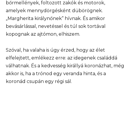
bőrmellények, foltozott zakók és motorok,
amelyek mennydörgésként dübörögnek.
„Margherita királynőnek” hívnak. És amikor
bevásárlással, nevetéssel és túl sok tortával
kopognak az ajtómon, elhiszem.
Szóval, ha valaha is úgy érzed, hogy az élet
elfelejtett, emlékezz erre: az idegenek családdá
válhatnak. És a kedvesség királlyá koronázhat, még
akkor is, ha a trónod egy veranda hinta, és a
koronád csupán egy régi sál.