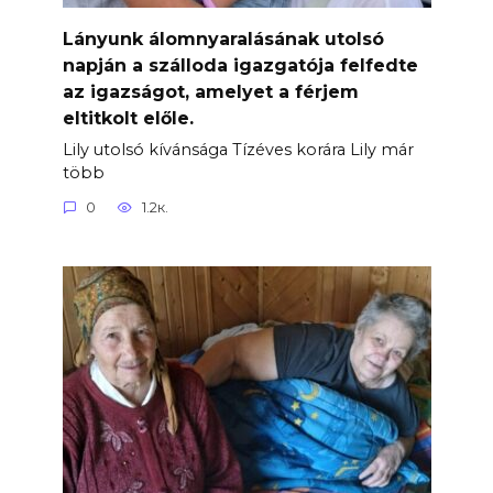
Lányunk álomnyaralásának utolsó
napján a szálloda igazgatója felfedte
az igazságot, amelyet a férjem
eltitkolt előle.
Lily utolsó kívánsága Tízéves korára Lily már
több
0
1.2к.