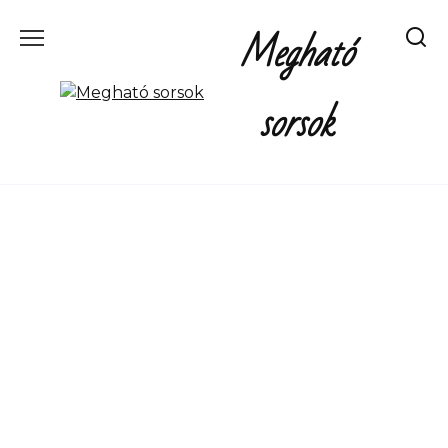
Перейти
Megható
к
содержанию
sorsok