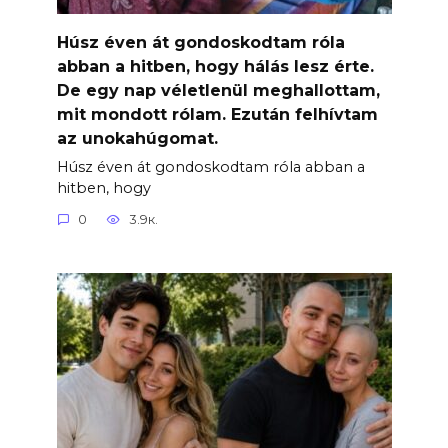
Húsz éven át gondoskodtam róla
abban a hitben, hogy hálás lesz érte.
De egy nap véletlenül meghallottam,
mit mondott rólam. Ezután felhívtam
az unokahúgomat.
Húsz éven át gondoskodtam róla abban a
hitben, hogy
0
3.9к.