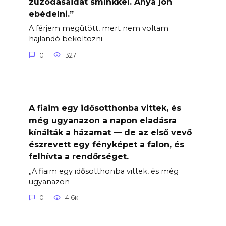
zúzódásaidat sminkkel. Anya jön
ebédelni.”
A férjem megütött, mert nem voltam
hajlandó beköltözni
0
327
A fiaim egy idősotthonba vittek, és
még ugyanazon a napon eladásra
kínálták a házamat — de az első vevő
észrevett egy fényképet a falon, és
felhívta a rendőrséget.
„A fiaim egy idősotthonba vittek, és még
ugyanazon
0
4.6к.