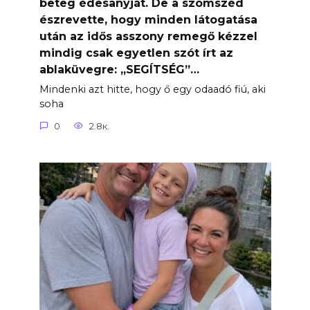
beteg édesanyját. De a szomszéd
észrevette, hogy minden látogatása
után az idős asszony remegő kézzel
mindig csak egyetlen szót írt az
ablaküvegre: „SEGÍTSÉG”…
Mindenki azt hitte, hogy ő egy odaadó fiú, aki
soha
0
2.8к.