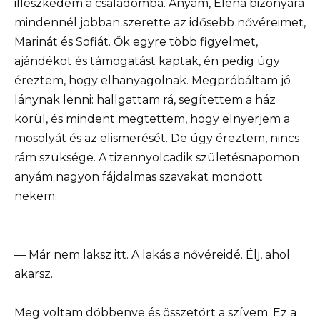
illeszkedem a családomba. Anyám, Elena bizonyára
mindennél jobban szerette az idősebb nővéreimet,
Marinát és Sofiát. Ők egyre több figyelmet,
ajándékot és támogatást kaptak, én pedig úgy
éreztem, hogy elhanyagolnak. Megpróbáltam jó
lánynak lenni: hallgattam rá, segítettem a ház
körül, és mindent megtettem, hogy elnyerjem a
mosolyát és az elismerését. De úgy éreztem, nincs
rám szüksége. A tizennyolcadik születésnapomon
anyám nagyon fájdalmas szavakat mondott
nekem:
— Már nem laksz itt. A lakás a nővéreidé. Élj, ahol
akarsz.
Meg voltam döbbenve és összetört a szívem. Ez a