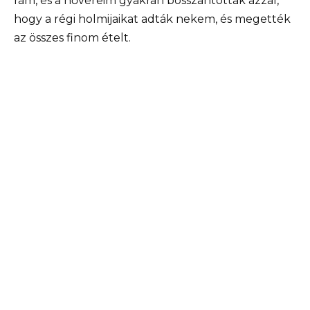
rám, és a nővéreim gyakran bosszantottak azzal,
hogy a régi holmijaikat adták nekem, és megették
az összes finom ételt.