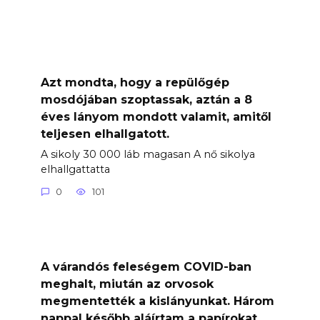
Azt mondta, hogy a repülőgép
mosdójában szoptassak, aztán a 8
éves lányom mondott valamit, amitől
teljesen elhallgatott.
A sikoly 30 000 láb magasan A nő sikolya
elhallgattatta
0
101
A várandós feleségem COVID-ban
meghalt, miután az orvosok
megmentették a kislányunkat. Három
nappal később aláírtam a papírokat,