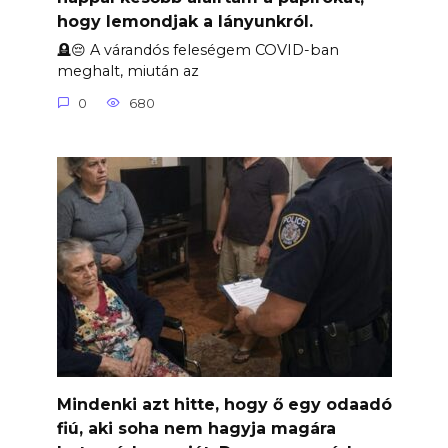
hogy lemondjak a lányunkról.
🪦😔 A várandós feleségem COVID-ban
meghalt, miután az
0
680
Mindenki azt hitte, hogy ő egy odaadó
fiú, aki soha nem hagyja magára