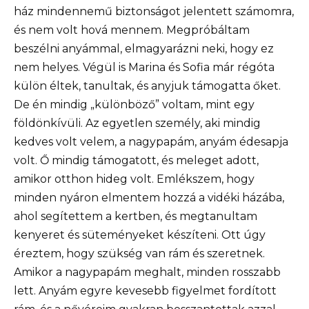
ház mindennemű biztonságot jelentett számomra,
és nem volt hová mennem. Megpróbáltam
beszélni anyámmal, elmagyarázni neki, hogy ez
nem helyes. Végül is Marina és Sofia már régóta
külön éltek, tanultak, és anyjuk támogatta őket.
De én mindig „különböző” voltam, mint egy
földönkívüli. Az egyetlen személy, aki mindig
kedves volt velem, a nagypapám, anyám édesapja
volt. Ő mindig támogatott, és meleget adott,
amikor otthon hideg volt. Emlékszem, hogy
minden nyáron elmentem hozzá a vidéki házába,
ahol segítettem a kertben, és megtanultam
kenyeret és süteményeket készíteni. Ott úgy
éreztem, hogy szükség van rám és szeretnek.
Amikor a nagypapám meghalt, minden rosszabb
lett. Anyám egyre kevesebb figyelmet fordított