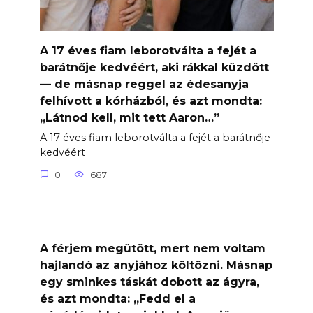
A 17 éves fiam leborotválta a fejét a
barátnője kedvéért, aki rákkal küzdött
— de másnap reggel az édesanyja
felhívott a kórházból, és azt mondta:
„Látnod kell, mit tett Aaron…”
A 17 éves fiam leborotválta a fejét a barátnője
kedvéért
0
687
A férjem megütött, mert nem voltam
hajlandó az anyjához költözni. Másnap
egy sminkes táskát dobott az ágyra,
és azt mondta: „Fedd el a