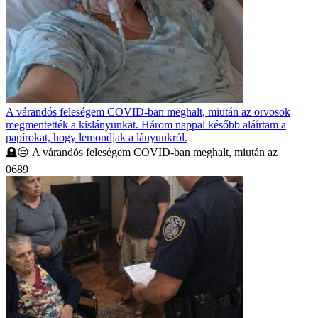
A várandós feleségem COVID-ban meghalt, miután az orvosok
megmentették a kislányunkat. Három nappal később aláírtam a
papírokat, hogy lemondjak a lányunkról.
🪦😔 A várandós feleségem COVID-ban meghalt, miután az
0
689