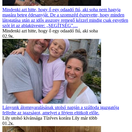
Mindenki azt hitte, hogy ő egy odaadó fiú, aki soha nem hagyja
magára beteg édesanyját. De a szomszéd észrevette, hogy minden
látogatása után az idős asszony remegő kézzel mindig csak egyetlen
szót írt az ablaküvegre: „SEGÍTSÉG”…
Mindenki azt hitte, hogy ő egy odaadó fiú, aki soha
0
2.9к.
Lányunk álomnyaralásának utolsó napján a szálloda igazgatója
felfedte az igazságot, amelyet a férjem eltitkolt előle.
Lily utolsó kívánsága Tízéves korára Lily már több
0
1.2к.