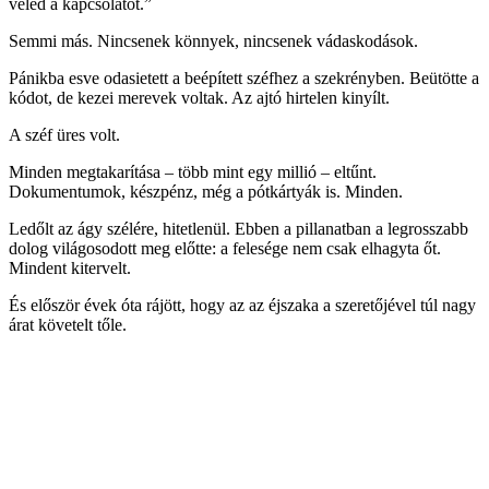
veled a kapcsolatot.”
Semmi más. Nincsenek könnyek, nincsenek vádaskodások.
Pánikba esve odasietett a beépített széfhez a szekrényben. Beütötte a
kódot, de kezei merevek voltak. Az ajtó hirtelen kinyílt.
A széf üres volt.
Minden megtakarítása – több mint egy millió – eltűnt.
Dokumentumok, készpénz, még a pótkártyák is. Minden.
Ledőlt az ágy szélére, hitetlenül. Ebben a pillanatban a legrosszabb
dolog világosodott meg előtte: a felesége nem csak elhagyta őt.
Mindent kitervelt.
És először évek óta rájött, hogy az az éjszaka a szeretőjével túl nagy
árat követelt tőle.