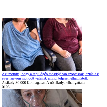
Azt mondta, hogy a repülőgép mosdójában szoptassak, aztán a 8
éves lányom mondott valamit, amitől teljesen elhallgatott.
A sikoly 30 000 láb magasan A nő sikolya elhallgattatta
0
103