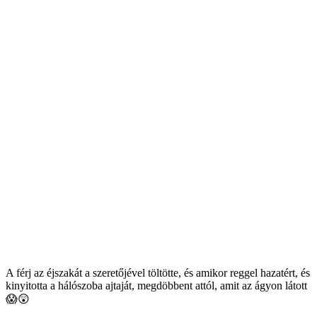
A férj az éjszakát a szeretőjével töltötte, és amikor reggel hazatért, és
kinyitotta a hálószoba ajtaját, megdöbbent attól, amit az ágyon látott
😱😲