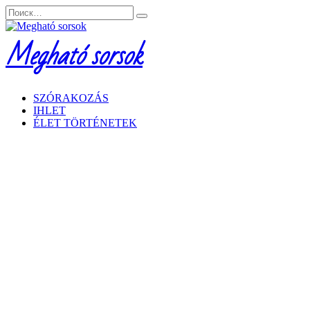
Перейти
Search
к
for:
содержанию
Megható sorsok
SZÓRAKOZÁS
IHLET
ÉLET TÖRTÉNETEK