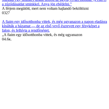
a zúzódásaidat sminkkel. Anya jön ebédelni.”
A férjem megütött, mert nem voltam hajlandó beköltözni
0
327
A fiaim egy idősotthonba vittek, és még ugyanazon a napon eladásra
kínálták a házamat — de az első vevő észrevett egy fényképet a
falon, és felhívta a rendőrséget.
„A fiaim egy idősotthonba vittek, és még ugyanazon
0
4.6к.