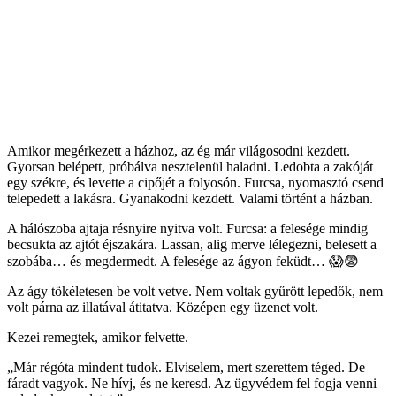
Amikor megérkezett a házhoz, az ég már világosodni kezdett.
Gyorsan belépett, próbálva nesztelenül haladni. Ledobta a zakóját
egy székre, és levette a cipőjét a folyosón. Furcsa, nyomasztó csend
telepedett a lakásra. Gyanakodni kezdett. Valami történt a házban.
A hálószoba ajtaja résnyire nyitva volt. Furcsa: a felesége mindig
becsukta az ajtót éjszakára. Lassan, alig merve lélegezni, belesett a
szobába… és megdermedt. A felesége az ágyon feküdt… 😱😨
Az ágy tökéletesen be volt vetve. Nem voltak gyűrött lepedők, nem
volt párna az illatával átitatva. Középen egy üzenet volt.
Kezei remegtek, amikor felvette.
„Már régóta mindent tudok. Elviselem, mert szerettem téged. De
fáradt vagyok. Ne hívj, és ne keresd. Az ügyvédem fel fogja venni