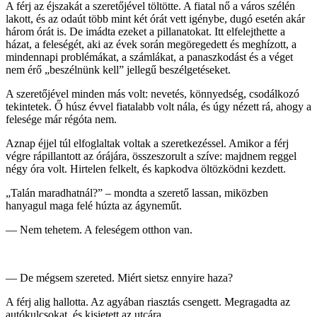
A férj az éjszakát a szeretőjével töltötte. A fiatal nő a város szélén
lakott, és az odaút több mint két órát vett igénybe, dugó esetén akár
három órát is. De imádta ezeket a pillanatokat. Itt elfelejthette a
házat, a feleségét, aki az évek során megöregedett és meghízott, a
mindennapi problémákat, a számlákat, a panaszkodást és a véget
nem érő „beszélnünk kell” jellegű beszélgetéseket.
A szeretőjével minden más volt: nevetés, könnyedség, csodálkozó
tekintetek. Ő húsz évvel fiatalabb volt nála, és úgy nézett rá, ahogy a
felesége már régóta nem.
Aznap éjjel túl elfoglaltak voltak a szeretkezéssel. Amikor a férj
végre rápillantott az órájára, összeszorult a szíve: majdnem reggel
négy óra volt. Hirtelen felkelt, és kapkodva öltözködni kezdett.
„Talán maradhatnál?” – mondta a szerető lassan, miközben
hanyagul maga felé húzta az ágyneműt.
— Nem tehetem. A feleségem otthon van.
— De mégsem szereted. Miért sietsz ennyire haza?
A férj alig hallotta. Az agyában riasztás csengett. Megragadta az
autókulcsokat, és kisietett az utcára.