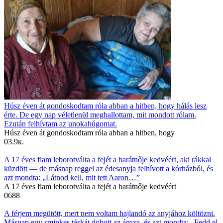
Húsz éven át gondoskodtam róla abban a hitben, hogy hálás lesz
érte. De egy nap véletlenül meghallottam, mit mondott rólam.
Ezután felhívtam az unokahúgomat.
Húsz éven át gondoskodtam róla abban a hitben, hogy
0
3.9к.
A 17 éves fiam leborotválta a fejét a barátnője kedvéért, aki rákkal
küzdött — de másnap reggel az édesanyja felhívott a kórházból, és
azt mondta: „Látnod kell, mit tett Aaron…”
A 17 éves fiam leborotválta a fejét a barátnője kedvéért
0
688
A férjem megütött, mert nem voltam hajlandó az anyjához költözni.
Másnap egy sminkes táskát dobott az ágyra, és azt mondta: „Fedd el