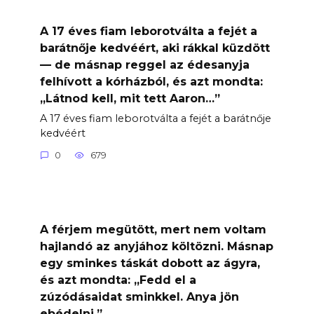
A 17 éves fiam leborotválta a fejét a
barátnője kedvéért, aki rákkal küzdött
— de másnap reggel az édesanyja
felhívott a kórházból, és azt mondta:
„Látnod kell, mit tett Aaron…”
A 17 éves fiam leborotválta a fejét a barátnője
kedvéért
0
679
A férjem megütött, mert nem voltam
hajlandó az anyjához költözni. Másnap
egy sminkes táskát dobott az ágyra,
és azt mondta: „Fedd el a
zúzódásaidat sminkkel. Anya jön
ebédelni.”