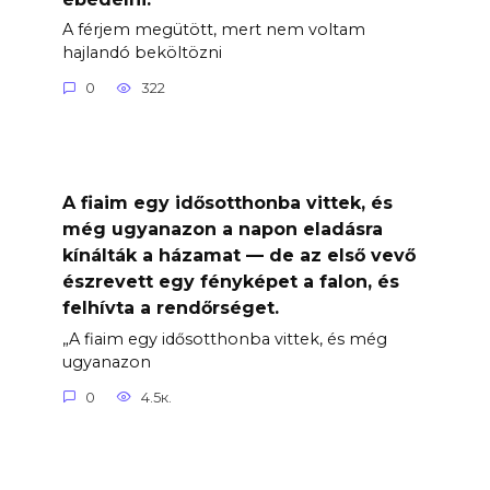
A férjem megütött, mert nem voltam
hajlandó beköltözni
0
322
A fiaim egy idősotthonba vittek, és
még ugyanazon a napon eladásra
kínálták a házamat — de az első vevő
észrevett egy fényképet a falon, és
felhívta a rendőrséget.
„A fiaim egy idősotthonba vittek, és még
ugyanazon
0
4.5к.