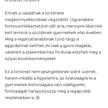
orvoshoz fordulni.
Ennek a családnak a története
megkönnyebbüléssel végződött. Ugyanakkor
fontos emlékeztetővé vált arra, mennyire ébernek
kell lenniük a szülőknek gyermekeik első éveiben.
Még a legártatlanabbnak tűnő tárgy is
aggodalmat kelthet, és csak a gyors reagálás,
valamint a szakemberhez fordulás előzheti meg a
súlyos következményeket.
Ez a történet nem ijesztgetésnek szánt üzenet,
hanem inkább a figyelemre, az óvatosságra és a
gyermekek biztonságára való odafigyelés
fontosságát hangsúlyozza, még a legapróbb
részletekben is. ☹️