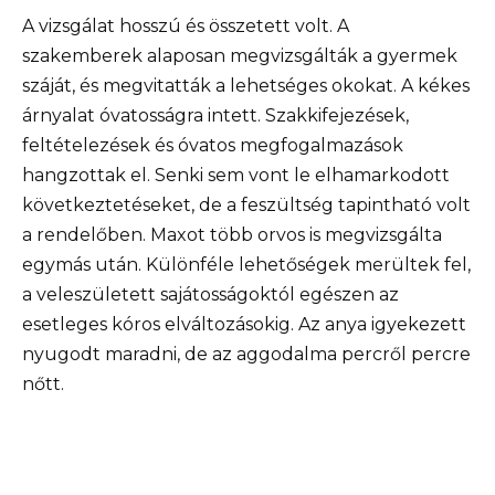
A vizsgálat hosszú és összetett volt. A
szakemberek alaposan megvizsgálták a gyermek
száját, és megvitatták a lehetséges okokat. A kékes
árnyalat óvatosságra intett. Szakkifejezések,
feltételezések és óvatos megfogalmazások
hangzottak el. Senki sem vont le elhamarkodott
következtetéseket, de a feszültség tapintható volt
a rendelőben. Maxot több orvos is megvizsgálta
egymás után. Különféle lehetőségek merültek fel,
a veleszületett sajátosságoktól egészen az
esetleges kóros elváltozásokig. Az anya igyekezett
nyugodt maradni, de az aggodalma percről percre
nőtt.