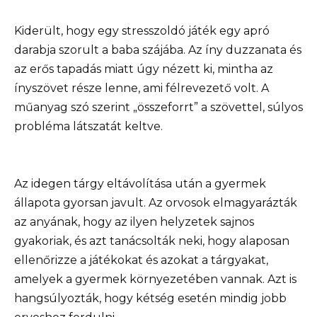
Kiderült, hogy egy stresszoldó játék egy apró
darabja szorult a baba szájába. Az íny duzzanata és
az erős tapadás miatt úgy nézett ki, mintha az
ínyszövet része lenne, ami félrevezető volt. A
műanyag szó szerint „összeforrt” a szövettel, súlyos
probléma látszatát keltve.
Az idegen tárgy eltávolítása után a gyermek
állapota gyorsan javult. Az orvosok elmagyarázták
az anyának, hogy az ilyen helyzetek sajnos
gyakoriak, és azt tanácsolták neki, hogy alaposan
ellenőrizze a játékokat és azokat a tárgyakat,
amelyek a gyermek környezetében vannak. Azt is
hangsúlyozták, hogy kétség esetén mindig jobb