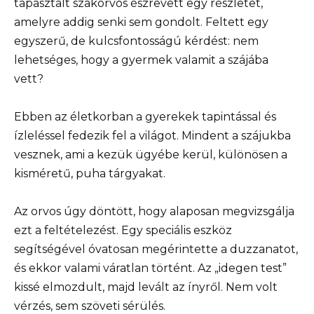
tapasztalt szakorvos észrevett egy részletet,
amelyre addig senki sem gondolt. Feltett egy
egyszerű, de kulcsfontosságú kérdést: nem
lehetséges, hogy a gyermek valamit a szájába
vett?
Ebben az életkorban a gyerekek tapintással és
ízleléssel fedezik fel a világot. Mindent a szájukba
vesznek, ami a kezük ügyébe kerül, különösen a
kisméretű, puha tárgyakat.
Az orvos úgy döntött, hogy alaposan megvizsgálja
ezt a feltételezést. Egy speciális eszköz
segítségével óvatosan megérintette a duzzanatot,
és ekkor valami váratlan történt. Az „idegen test”
kissé elmozdult, majd levált az ínyről. Nem volt
vérzés, sem szöveti sérülés.