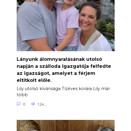
Lányunk álomnyaralásának utolsó
napján a szálloda igazgatója felfedte
az igazságot, amelyet a férjem
eltitkolt előle.
Lily utolsó kívánsága Tízéves korára Lily már
több
0
1.2к.