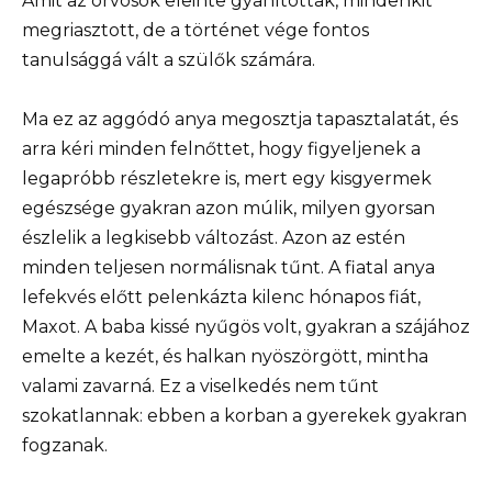
Amit az orvosok eleinte gyanítottak, mindenkit
megriasztott, de a történet vége fontos
tanulsággá vált a szülők számára.
Ma ez az aggódó anya megosztja tapasztalatát, és
arra kéri minden felnőttet, hogy figyeljenek a
legapróbb részletekre is, mert egy kisgyermek
egészsége gyakran azon múlik, milyen gyorsan
észlelik a legkisebb változást. Azon az estén
minden teljesen normálisnak tűnt. A fiatal anya
lefekvés előtt pelenkázta kilenc hónapos fiát,
Maxot. A baba kissé nyűgös volt, gyakran a szájához
emelte a kezét, és halkan nyöszörgött, mintha
valami zavarná. Ez a viselkedés nem tűnt
szokatlannak: ebben a korban a gyerekek gyakran
fogzanak.