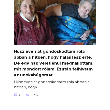
Húsz éven át gondoskodtam róla
abban a hitben, hogy hálás lesz érte.
De egy nap véletlenül meghallottam,
mit mondott rólam. Ezután felhívtam
az unokahúgomat.
Húsz éven át gondoskodtam róla abban a
hitben, hogy
0
3.9к.