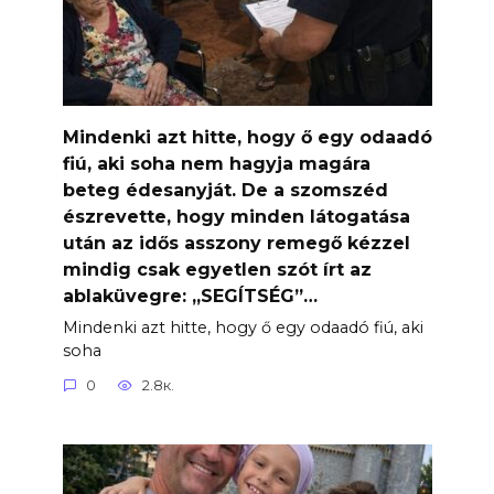
Mindenki azt hitte, hogy ő egy odaadó
fiú, aki soha nem hagyja magára
beteg édesanyját. De a szomszéd
észrevette, hogy minden látogatása
után az idős asszony remegő kézzel
mindig csak egyetlen szót írt az
ablaküvegre: „SEGÍTSÉG”…
Mindenki azt hitte, hogy ő egy odaadó fiú, aki
soha
0
2.8к.