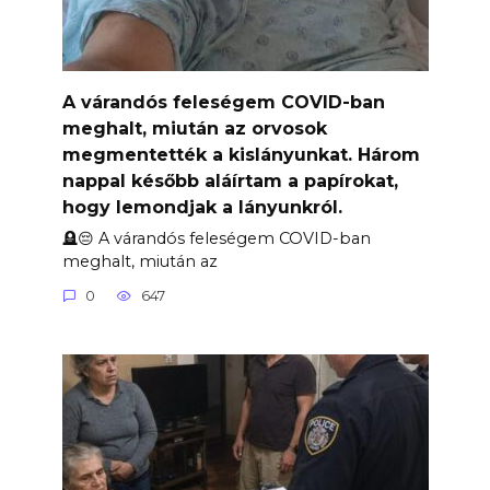
A várandós feleségem COVID-ban
meghalt, miután az orvosok
megmentették a kislányunkat. Három
nappal később aláírtam a papírokat,
hogy lemondjak a lányunkról.
🪦😔 A várandós feleségem COVID-ban
meghalt, miután az
0
647