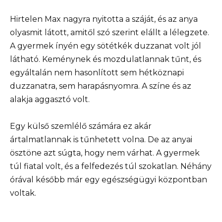
Hirtelen Max nagyra nyitotta a száját, és az anya
olyasmit látott, amitől szó szerint elállt a lélegzete.
A gyermek ínyén egy sötétkék duzzanat volt jól
látható. Keménynek és mozdulatlannak tűnt, és
egyáltalán nem hasonlított sem hétköznapi
duzzanatra, sem harapásnyomra. A színe és az
alakja aggasztó volt.
Egy külső szemlélő számára ez akár
ártalmatlannak is tűnhetett volna. De az anyai
ösztöne azt súgta, hogy nem várhat. A gyermek
túl fiatal volt, és a felfedezés túl szokatlan. Néhány
órával később már egy egészségügyi központban
voltak.