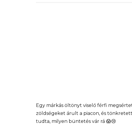
Egy márkás öltönyt viselő férfi megsérte
zöldségeket árult a piacon, és tönkretet
tudta, milyen büntetés vár rá 😱😢