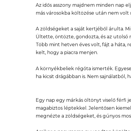
Az idős asszony majdnem minden nap eljár
más városokba költözése után nem volt
A zöldségeket a saját kertjéből árulta. Mi
Ültette, öntözte, gondozta, és az utolsó
Több mint hetven éves volt, fájt a háta, 
kelt, hogy a piacra menjen.
A környékbeliek régóta ismerték. Egyese
ha kicsit drágábban is. Nem sajnálatból, 
Egy nap egy márkás öltönyt viselő férfi je
magabiztos léptekkel. Jelentősen kiem
megnézte a zöldségeket, és gúnyos mosol