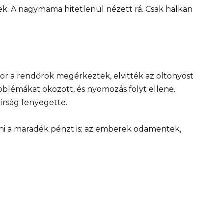
ltek. A nagymama hitetlenül nézett rá. Csak halkan
kor a rendőrök megérkeztek, elvitték az öltönyöst
oblémákat okozott, és nyomozás folyt ellene.
írság fenyegette.
i a maradék pénzt is; az emberek odamentek,