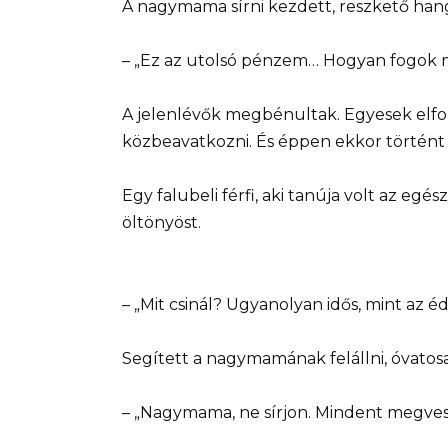
A nagymama sírni kezdett, reszkető ha
– „Ez az utolsó pénzem… Hogyan fogok m
A jelenlévők megbénultak. Egyesek elfor
közbeavatkozni. És éppen ekkor történt v
Egy falubeli férfi, aki tanúja volt az egés
öltönyöst.
– „Mit csinál? Ugyanolyan idős, mint az 
Segített a nagymamának felállni, óvatos
– „Nagymama, ne sírjon. Mindent megvesz