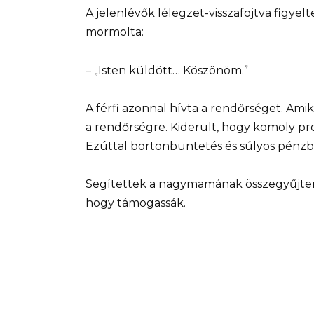
A jelenlévők lélegzet-visszafojtva figye
mormolta:
– „Isten küldött… Köszönöm.”
A férfi azonnal hívta a rendőrséget. Ami
a rendőrségre. Kiderült, hogy komoly pr
Ezúttal börtönbüntetés és súlyos pénzb
Segítettek a nagymamának összegyűjten
hogy támogassák.