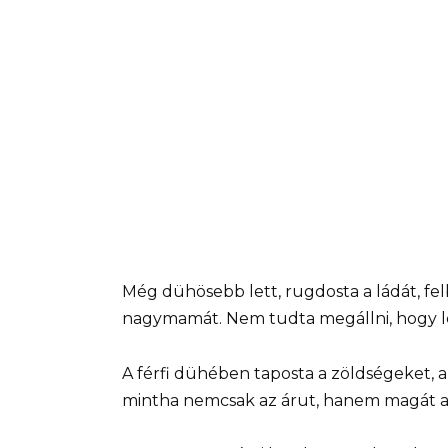
Még dühösebb lett, rugdosta a ládát, fe
nagymamát. Nem tudta megállni, hogy le 
A férfi dühében taposta a zöldségeket, a
mintha nemcsak az árut, hanem magát az 