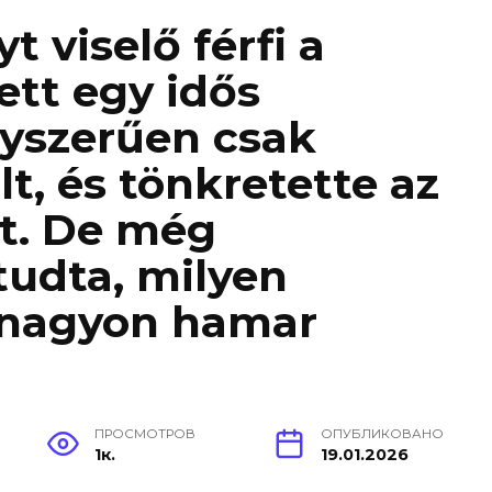
t viselő férfi a
tt egy idős
gyszerűen csak
t, és tönkretette az
át. De még
tudta, milyen
á nagyon hamar
ПРОСМОТРОВ
ОПУБЛИКОВАНО
1к.
19.01.2026