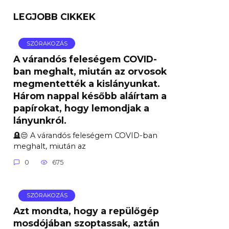
LEGJOBB CIKKEK
SZÓRAKOZÁS
A várandós feleségem COVID-
ban meghalt, miután az orvosok
megmentették a kislányunkat.
Három nappal később aláírtam a
papírokat, hogy lemondjak a
lányunkról.
🪦😔 A várandós feleségem COVID-ban
meghalt, miután az
0
675
SZÓRAKOZÁS
Azt mondta, hogy a repülőgép
mosdójában szoptassak, aztán