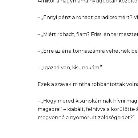
Amikor a nagymama nyugodtan közölte az 
– „Ennyi pénz a rohadt paradicsomért? Vi
– „Miért rohadt, fiam? Friss, én termeszt
– „Erre az árra tonnaszámra vehetnék belő
– „Igazad van, kisunokám.”
Ezek a szavak mintha robbantottak voln
– „Hogy mered kisunokámnak hívni maga
magadra!” – kiabált, felhívva a körülötte 
megvenné a nyomorult zöldségeidet?”