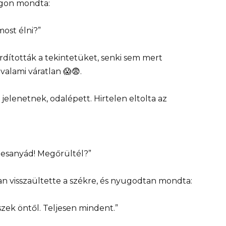
ngon mondta:
ost élni?”
dították a tekintetüket, senki sem mert
alami váratlan 😱😨.
z jelenetnek, odalépett. Hirtelen eltolta az
édesanyád! Megőrültél?”
an visszaültette a székre, és nyugodtan mondta:
ek öntől. Teljesen mindent.”