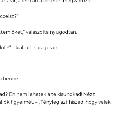
árat, a férfi arca hirtelen megváltozott.
ccelsz?”
ettem őket,” válaszolta nyugodtan.
le!” – kiáltott haragosan.
a benne.
d? Én nem lehetek a te kisunokád! Nézz
állók figyelmét. – „Tényleg azt hiszed, hogy valaki