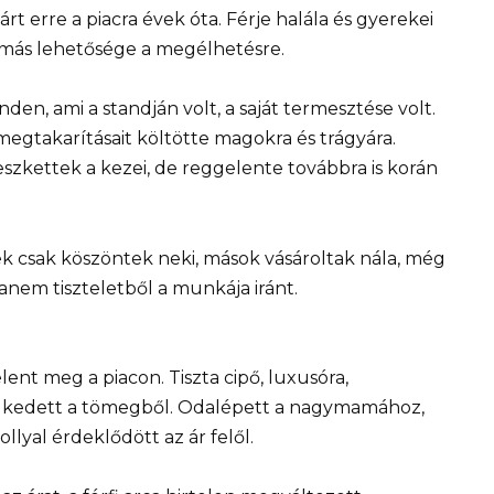
t erre a piacra évek óta. Férje halála és gyerekei
 más lehetősége a megélhetésre.
nden, ami a standján volt, a saját termesztése volt.
 megtakarításait költötte magokra és trágyára.
reszkettek a kezei, de reggelente továbbra is korán
k csak köszöntek neki, mások vásároltak nála, még
hanem tiszteletből a munkája iránt.
lent meg a piacon. Tiszta cipő, luxusóra,
elkedett a tömegből. Odalépett a nagymamához,
lyal érdeklődött az ár felől.