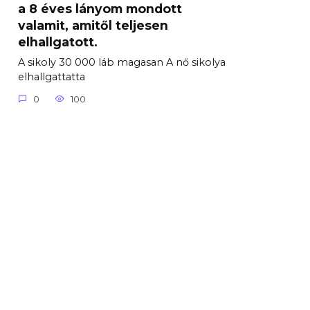
a 8 éves lányom mondott
valamit, amitől teljesen
elhallgatott.
A sikoly 30 000 láb magasan A nő sikolya
elhallgattatta
0
100