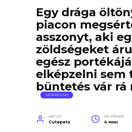
Egy drága öltöny
piacon megsérte
asszonyt, aki e
zöldségeket árul
egész portékáj
elképzelni sem 
büntetés vár r
SZÓRAKOZÁS
АВТОР
НА ЧТЕНИЕ
Cutepets
4 мин