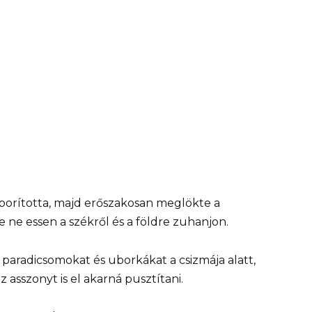
lborította, majd erőszakosan meglökte a
ne essen a székről és a földre zuhanjon.
 paradicsomokat és uborkákat a csizmája alatt,
asszonyt is el akarná pusztítani.