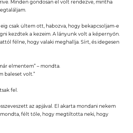
rive. Minden gondosan el volt rendezve, mintha
egtaláljam.
deig csak ültem ott, habozva, hogy bekapcsoljam-e
egni kezdtek a kezeim. A lányunk volt a képernyőn.
ttól félne, hogy valaki meghallja. Sírt, és idegesen
y már elmentem” – mondta.
 baleset volt.”
sak fel.
sszeveszett az apjával. El akarta mondani nekem
 mondta, félt tőle, hogy megtiltotta neki, hogy