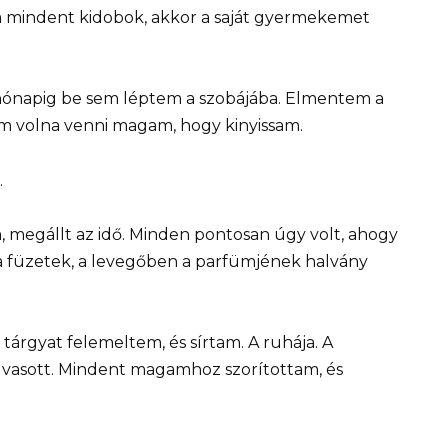
, ha mindent kidobok, akkor a saját gyermekemet
hónapig be sem léptem a szobájába. Elmentem a
tam volna venni magam, hogy kinyissam.
.
, megállt az idő. Minden pontosan úgy volt, ahogy
n a füzetek, a levegőben a parfümjének halvány
árgyat felemeltem, és sírtam. A ruhája. A
aolvasott. Mindent magamhoz szorítottam, és