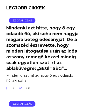
LEGJOBB CIKKEK
SZÓRAKOZÁS
Mindenki azt hitte, hogy ő egy
odaadó fiú, aki soha nem hagyja
magára beteg édesanyját. De a
szomszéd észrevette, hogy
minden látogatása után az idős
asszony remegő kézzel mindig
csak egyetlen szót írt az
ablaküvegre: „SEGÍTSÉG”…
Mindenki azt hitte, hogy ő egy odaadó
fiú, aki soha
0
1.6к.
SZÓRAKOZÁS