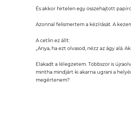
És akkor hirtelen egy összehajtott papír
Azonnal felismertem a kézírását. A kez
A cetlin ez állt:
„Anya, ha ezt olvasod, nézz az ágy alá. 
Elakadt a lélegzetem. Többször is újraol
mintha mindjárt ki akarna ugrani a helyér
megértenem?