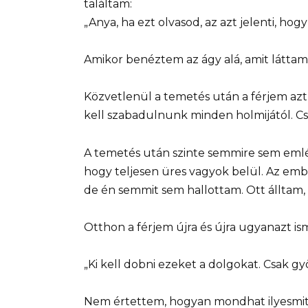
találtam:
„Anya, ha ezt olvasod, az azt jelenti, hog
Amikor benéztem az ágy alá, amit láttam
Közvetlenül a temetés után a férjem azt 
kell szabadulnunk minden holmijától. Csa
A temetés után szinte semmire sem emlék
hogy teljesen üres vagyok belül. Az embe
de én semmit sem hallottam. Ott álltam, 
Otthon a férjem újra és újra ugyanazt is
„Ki kell dobni ezeket a dolgokat. Csak g
Nem értettem, hogyan mondhat ilyesmit. 