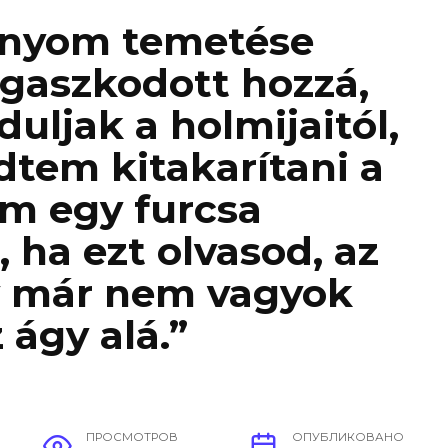
lányom temetése
agaszkodott hozzá,
ljak a holmijaitól,
dtem kitakarítani a
am egy furcsa
 ha ezt olvasod, az
gy már nem vagyok
 ágy alá.”
ПРОСМОТРОВ
ОПУБЛИКОВАНО