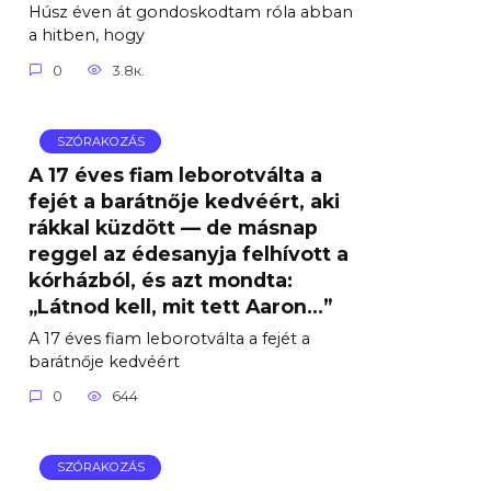
Húsz éven át gondoskodtam róla abban
a hitben, hogy
0
3.8к.
SZÓRAKOZÁS
A 17 éves fiam leborotválta a
fejét a barátnője kedvéért, aki
rákkal küzdött — de másnap
reggel az édesanyja felhívott a
kórházból, és azt mondta:
„Látnod kell, mit tett Aaron…”
A 17 éves fiam leborotválta a fejét a
barátnője kedvéért
0
644
SZÓRAKOZÁS