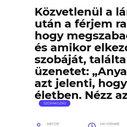
Közvetlenül a 
után a férjem r
hogy megszabadu
és amikor elkez
szobáját, talált
üzenetet: „Anya,
azt jelenti, ho
életben. Nézz az
SZÓRAKOZÁS
АВТОР
НА ЧТЕНИЕ