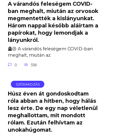
A várandós feleségem COVID-
ban meghalt, miután az orvosok
megmentették a kislányunkat.
Három nappal később aláírtam a
papírokat, hogy lemondjak a
lányunkról.
🪦😔 A várandós feleségem COVID-ban
meghalt, miután az
0
518
SZÓRAKOZÁS
Húsz éven át gondoskodtam
róla abban a hitben, hogy hálás
lesz érte. De egy nap véletlenül
meghallottam, mit mondott
rólam. Ezután felhívtam az
unokahúgomat.