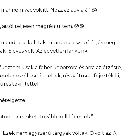
y már nem vagyok itt. Nézz az ágy alá.” 😱
, attól teljesen megrémültem. 😢😨
mondta, ki kell takarítanunk a szobáját, és meg
k 15 éves volt. Az egyetlen lányunk.
eztem. Csak a fehér koporsóra és arra az érzésre,
rek beszéltek, átöleltek, részvétüket fejezték ki,
üres tekintettel.
mételgette:
yötörnek minket. Tovább kell lépnünk.”
Ezek nem egyszerű tárgyak voltak. Ő volt az. A