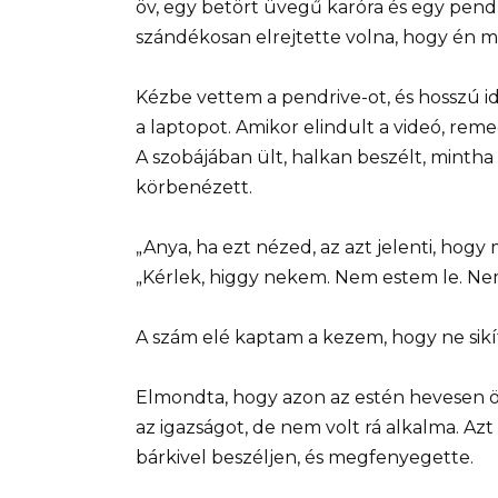
öv, egy betört üvegű karóra és egy pend
szándékosan elrejtette volna, hogy én m
Kézbe vettem a pendrive-ot, és hosszú i
a laptopot. Amikor elindult a videó, rem
A szobájában ült, halkan beszélt, mintha a
körbenézett.
„Anya, ha ezt nézed, az azt jelenti, hog
„Kérlek, higgy nekem. Nem estem le. Nem
A szám elé kaptam a kezem, hogy ne sikít
Elmondta, hogy azon az estén hevesen ö
az igazságot, de nem volt rá alkalma. Azt
bárkivel beszéljen, és megfenyegette.