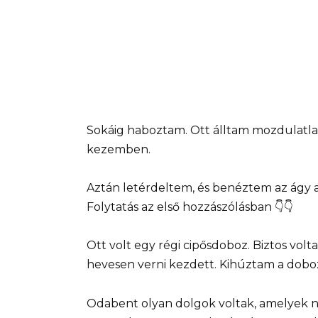
Sokáig haboztam. Ott álltam mozdulatlan
kezemben.
Aztán letérdeltem, és benéztem az ágy a
Folytatás az első hozzászólásban 👇👇
Ott volt egy régi cipősdoboz. Biztos vo
hevesen verni kezdett. Kihúztam a dobo
Odabent olyan dolgok voltak, amelyek n