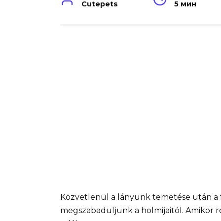
Cutepets
5 мин
Közvetlenül a lányunk temetése után a 
megszabaduljunk a holmijaitól. Amikor re