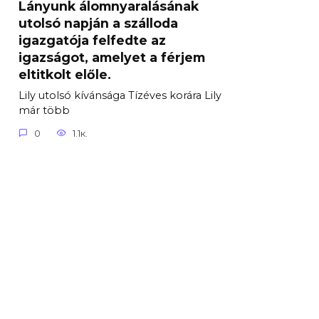
Lányunk álomnyaralásának
utolsó napján a szálloda
igazgatója felfedte az
igazságot, amelyet a férjem
eltitkolt előle.
Lily utolsó kívánsága Tízéves korára Lily
már több
0
1.1к.