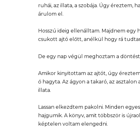
ruhái, az illata, a szobája. Úgy éreztem
árulom el.
Hosszú ideig ellenálltam. Majdnem egy 
csukott ajtó előtt, anélkül hogy rá tud
De egy nap végül meghoztam a döntést
Amikor kinyitottam az ajtót, úgy éreztem
ő hagyta. Az ágyon a takaró, az asztalo
illata.
Lassan elkezdtem pakolni. Minden egyes t
hajgumik. A könyv, amit többször is újr
képtelen voltam elengedni.