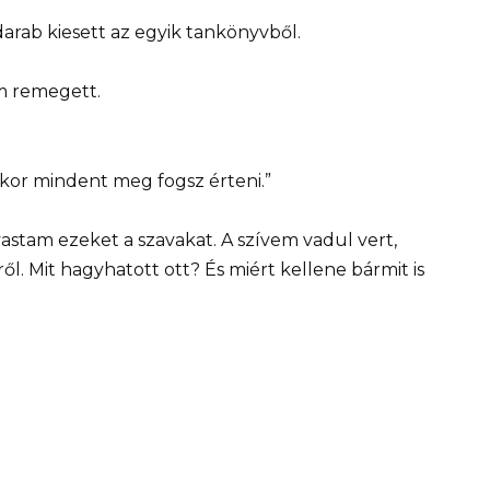
darab kiesett az egyik tankönyvből.
em remegett.
Akkor mindent meg fogsz érteni.”
vastam ezeket a szavakat. A szívem vadul vert,
ől. Mit hagyhatott ott? És miért kellene bármit is