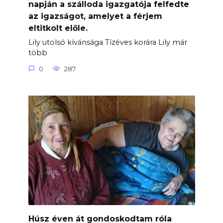
napján a szálloda igazgatója felfedte
az igazságot, amelyet a férjem
eltitkolt előle.
Lily utolsó kívánsága Tízéves korára Lily már
több
0
287
Húsz éven át gondoskodtam róla