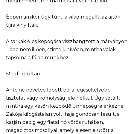
megdermedt, mintha megállt volna az idő.
Éppen amikor úgy tűnt, a világ megállt, az ajtók
újra kinyíltak.
A sarkak éles kopogása visszhangzott a márványon
– oda nem illően, szinte kihívóan, mintha valaki
tapsolna a fájdalmunkhoz.
Megfordultam.
Antoine nevetve lépett be, a legcsekélyebb
tisztelet vagy komolyság jele nélkül. Úgy sétált,
mintha egy későn kezdődő ünnepségre érkezne.
Zakója kifogástalan volt, haja gondosan fésült, a
karján pedig egy fiatal nő vörös ruhában,
magabiztos mosollyal, amely élesen elütött a