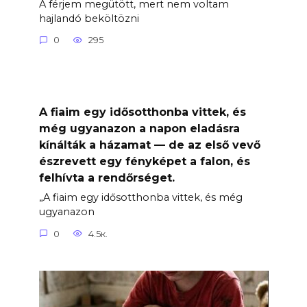
A férjem megütött, mert nem voltam
hajlandó beköltözni
0
295
A fiaim egy idősotthonba vittek, és
még ugyanazon a napon eladásra
kínálták a házamat — de az első vevő
észrevett egy fényképet a falon, és
felhívta a rendőrséget.
„A fiaim egy idősotthonba vittek, és még
ugyanazon
0
4.5к.