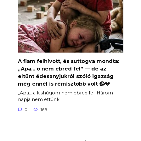
A fiam felhívott, és suttogva mondta:
„Apa… ő nem ébred fel” — de az
eltűnt édesanyjukról szóló igazság
még ennél is rémisztőbb volt 😱💔
„Apa… a kishúgom nem ébred fel. Három
napja nem ettünk
0
168