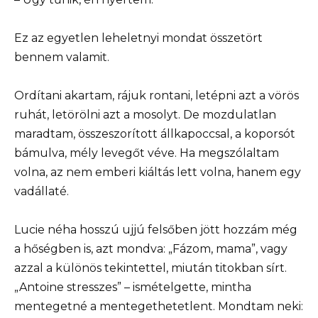
Ez az egyetlen leheletnyi mondat összetört
bennem valamit.
Ordítani akartam, rájuk rontani, letépni azt a vörös
ruhát, letörölni azt a mosolyt. De mozdulatlan
maradtam, összeszorított állkapoccsal, a koporsót
bámulva, mély levegőt véve. Ha megszólaltam
volna, az nem emberi kiáltás lett volna, hanem egy
vadállaté.
Lucie néha hosszú ujjú felsőben jött hozzám még
a hőségben is, azt mondva: „Fázom, mama”, vagy
azzal a különös tekintettel, miután titokban sírt.
„Antoine stresszes” – ismételgette, mintha
mentegetné a mentegethetetlent. Mondtam neki: