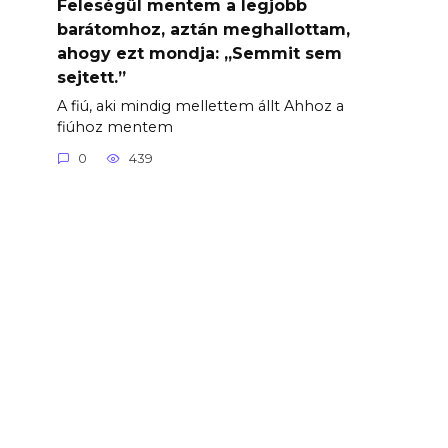
Feleségül mentem a legjobb
barátomhoz, aztán meghallottam,
ahogy ezt mondja: „Semmit sem
sejtett.”
A fiú, aki mindig mellettem állt Ahhoz a
fiúhoz mentem
0
439