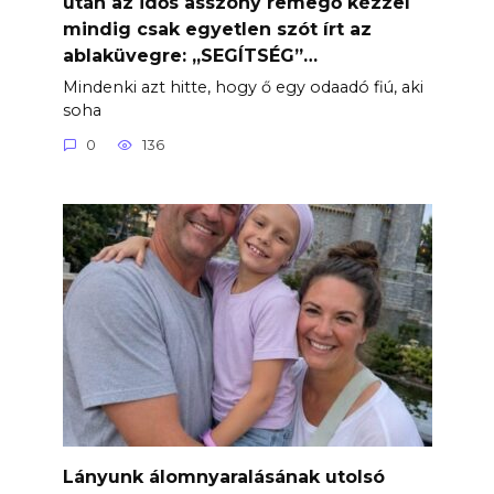
után az idős asszony remegő kézzel
mindig csak egyetlen szót írt az
ablaküvegre: „SEGÍTSÉG”…
Mindenki azt hitte, hogy ő egy odaadó fiú, aki
soha
0
136
Lányunk álomnyaralásának utolsó