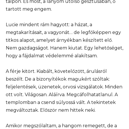
talpon. És most, a lányom utolsó gesztusában, ő
tartott meg engem.
Lucie mindent rám hagyott: a házat, a
megtakarításait, a vagyonát… de legfőképpen egy
titkos alapot, amelyet árnyékban készített elő.
Nem gazdagságot. Hanem kiutat. Egy lehetőséget,
hogy a fájdalmat védelemmé alakítsam.
A férje kitört. Kiabált, követelőzött, árulásról
beszélt. De a bizonyítékok magukért szóltak:
feljelentések, üzenetek, orvosi vizsgálatok. Minden
ott volt. Világosan. Aláírva. Megcáfolhatatlanul. A
templomban a csend súlyossá vált. A tekintetek
megváltoztak. Először nem hittek neki.
Amikor megszólaltam, a hangom remegett, de a