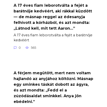
A 17 éves fiam leborotválta a fejét a
barátnője kedvéért, aki rákkal küzdött
— de másnap reggel az édesanyja
felhívott a kórházból, és azt mondta:
„Látnod kell, mit tett Aaron…”
A 17 éves fiam leborotválta a fejét a barátnője
kedvéért
0
565
A férjem megütött, mert nem voltam
hajlandó az anyjához költözni. Másnap
egy sminkes táskát dobott az ágyra,
és azt mondta: „Fedd el a
zúzódásaidat sminkkel. Anya jön
ebédelni.”