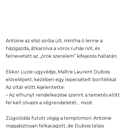
Antoine az első sorba ült, mintha ő lenne a
házigazda, átkarolva a vörös ruhás nőt, és
felnevetett az „örök szerelem” kifejezés hallatán.
Ekkor Lucie ügyvédje, Maître Laurent Dubois
előrelépett, kezében egy lepecsételt borítékkal.
Az oltár előtt kijelentette:
– Az elhunyt rendelkezése szerint a temetés előtt
fel kell olvasni a végrendeletét… most.
Zúgolódás futott végig a templomon. Antoine
magabiztosan felkacagott, de Dubois teljes