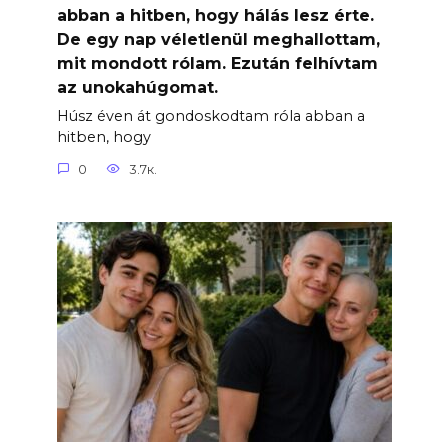
abban a hitben, hogy hálás lesz érte.
De egy nap véletlenül meghallottam,
mit mondott rólam. Ezután felhívtam
az unokahúgomat.
Húsz éven át gondoskodtam róla abban a
hitben, hogy
0
3.7к.