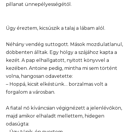
pillanat ünnepélyességétől.
Úgy éreztem, kicsúszik a talaj a lábam alól.
Néhány vendég suttogott. Mások mozdulatlanul,
döbbenten álltak. Egy hölgy a szájához kapta a
kezét. A pap elhallgatott, nyitott könyvvel a
kezében. Antoine pedig, mintha mi sem történt
volna, hangosan odavetette:
– Hoppá, kicsit elkéstünk… borzalmas volt a
forgalom a városban.
A fiatal nő kíváncsian végignézett a jelenlévőkön,
majd amikor elhaladt mellettem, hidegen
odasúgta:
– Úgy tűnik, én nyertem.