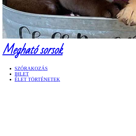
Megható sorsok
SZÓRAKOZÁS
IHLET
ÉLET TÖRTÉNETEK