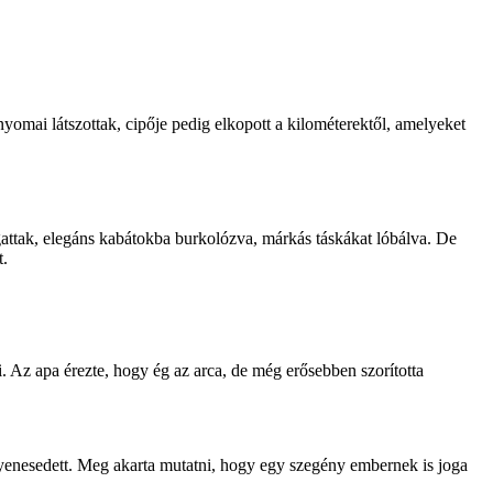
omai látszottak, cipője pedig elkopott a kilométerektől, amelyeket
gattak, elegáns kabátokba burkolózva, márkás táskákat lóbálva. De
t.
Az apa érezte, hogy ég az arca, de még erősebben szorította
egyenesedett. Meg akarta mutatni, hogy egy szegény embernek is joga