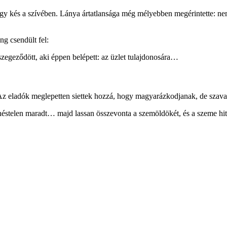
gy kés a szívében. Lánya ártatlansága még mélyebben megérintette: n
ng csendült fel:
 szegeződött, aki éppen belépett: az üzlet tulajdonosára…
Az eladók meglepetten siettek hozzá, hogy magyarázkodjanak, de szavaik 
enéstelen maradt… majd lassan összevonta a szemöldökét, és a szeme hite