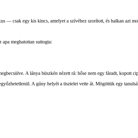
us — csak egy kis kincs, amelyet a szívéhez szorított, és halkan azt mo
z apa meghatottan suttogta:
gbecsülve. A lánya büszkén nézett rá: hőse nem egy fáradt, kopott cipő
yőzhetetlenül. A gúny helyét a tisztelet vette át. Mögöttük egy tanulság