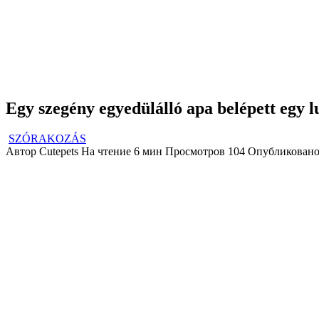
Egy szegény egyedülálló apa belépett egy 
SZÓRAKOZÁS
Автор
Cutepets
На чтение
6 мин
Просмотров
104
Опубликован