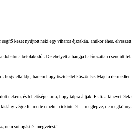
egítő kezet nyújtott neki egy viharos éjszakán, amikor éhes, elveszett 
a dobatni a betolakodót. De ehelyett a hangja határozottan csendült fel:
rt, hogy elküldje, hanem hogy tisztelettel köszöntse. Majd a dermedten á
 nekem, és lehetőséget arra, hogy talpra álljak. És ti… kinevettétek 
 A kislány végre fel merte emelni a tekintetét — meglepve, de megkönny
, nem suttogást és megvetést.”