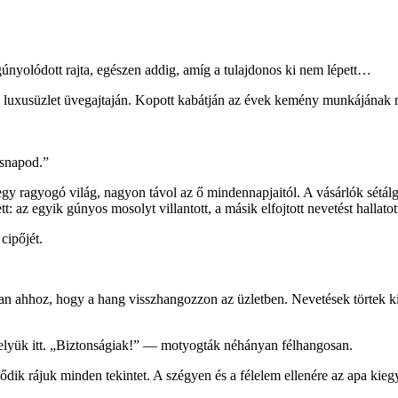
nyolódott rajta, egészen addig, amíg a tulajdonos ki nem lépett…
 luxusüzlet üvegajtaján. Kopott kabátján az évek kemény munkájának ny
ésnapod.”
 egy ragyogó világ, nagyon távol az ő mindennapjaitól. A vásárlók sétál
t: az egyik gúnyos mosolyt villantott, a másik elfojtott nevetést hallatot
cipőjét.
 ahhoz, hogy a hang visszhangozzon az üzletben. Nevetések törtek ki. 
elyük itt. „Biztonságiak!” — motyogták néhányan félhangosan.
ződik rájuk minden tekintet. A szégyen és a félelem ellenére az apa ki