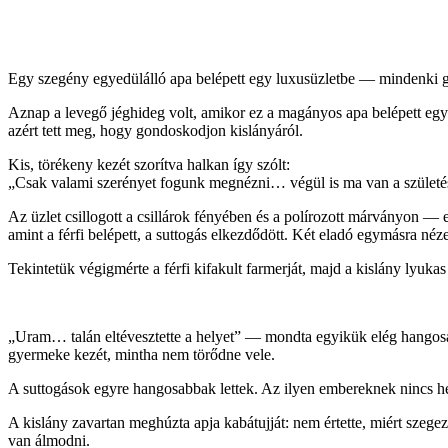
Egy szegény egyedülálló apa belépett egy luxusüzletbe — mindenki gú
Aznap a levegő jéghideg volt, amikor ez a magányos apa belépett egy
azért tett meg, hogy gondoskodjon kislányáról.
Kis, törékeny kezét szorítva halkan így szólt:
„Csak valami szerényet fogunk megnézni… végül is ma van a szület
Az üzlet csillogott a csillárok fényében és a polírozott márványon —
amint a férfi belépett, a suttogás elkezdődött. Két eladó egymásra nézet
Tekintetük végigmérte a férfi kifakult farmerját, majd a kislány lyukas 
„Uram… talán eltévesztette a helyet” — mondta egyikük elég hangosan
gyermeke kezét, mintha nem törődne vele.
A suttogások egyre hangosabbak lettek. Az ilyen embereknek nincs h
A kislány zavartan meghúzta apja kabátujját: nem értette, miért szege
van álmodni.