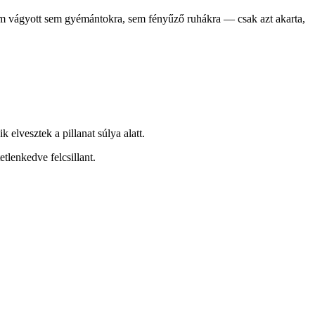
em vágyott sem gyémántokra, sem fényűző ruhákra — csak azt akarta,
elvesztek a pillanat súlya alatt.
tlenkedve felcsillant.