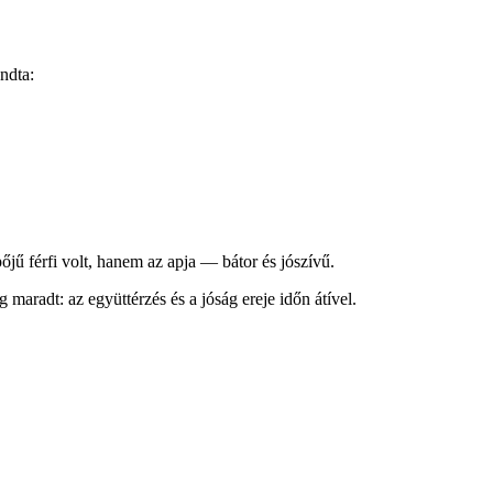
ndta:
jű férfi volt, hanem az apja — bátor és jószívű.
 maradt: az együttérzés és a jóság ereje időn átível.