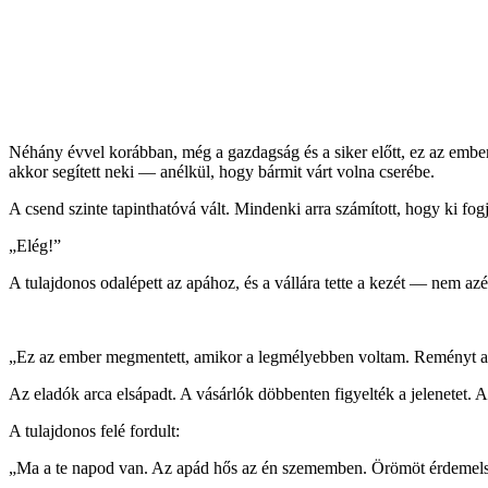
Néhány évvel korábban, még a gazdagság és a siker előtt, ez az ember s
akkor segített neki — anélkül, hogy bármit várt volna cserébe.
A csend szinte tapinthatóvá vált. Mindenki arra számított, hogy ki fogj
„Elég!”
A tulajdonos odalépett az apához, és a vállára tette a kezét — nem azé
„Ez az ember megmentett, amikor a legmélyebben voltam. Reményt adott
Az eladók arca elsápadt. A vásárlók döbbenten figyelték a jelenetet.
A tulajdonos felé fordult:
„Ma a te napod van. Az apád hős az én szememben. Örömöt érdemelsz