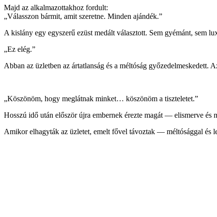
Majd az alkalmazottakhoz fordult:
„Válasszon bármit, amit szeretne. Minden ajándék.”
A kislány egy egyszerű ezüst medált választott. Sem gyémánt, sem lux
„Ez elég.”
Abban az üzletben az ártatlanság és a méltóság győzedelmeskedett. A
„Köszönöm, hogy meglátnak minket… köszönöm a tiszteletet.”
Hosszú idő után először újra embernek érezte magát — elismerve és me
Amikor elhagyták az üzletet, emelt fővel távoztak — méltósággal és leg