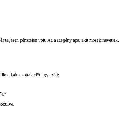
és teljesen pénztelen volt. Az a szegény apa, akit most kinevettek,
lló alkalmazottak előtt így szólt:
őt.”
ebbülve.