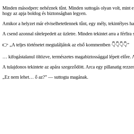
Minden másodperc nehéznek tűnt. Minden suttogás olyan volt, mint e
hogy az apja boldog és biztonságban legyen.
Amikor a helyzet már elviselhetetlennek tűnt, egy mély, tekintélyes ha
A csend azonnal rátelepedett az üzletre. Minden tekintet arra a férfira
👉 „A teljes történetet megtaláljátok az első kommentben 👇👇👇👇”
… kifogástalanul öltözve, természetes magabiztossággal lépett előre. 
A tulajdonos tekintete az apára szegeződött. Arca egy pillanatig rezz
„Ez nem lehet… ő az?” — suttogta magának.