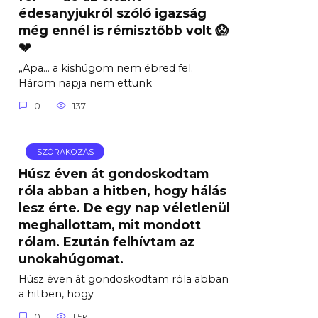
édesanyjukról szóló igazság
még ennél is rémisztőbb volt 😱
💔
„Apa… a kishúgom nem ébred fel.
Három napja nem ettünk
0
137
SZÓRAKOZÁS
Húsz éven át gondoskodtam
róla abban a hitben, hogy hálás
lesz érte. De egy nap véletlenül
meghallottam, mit mondott
rólam. Ezután felhívtam az
unokahúgomat.
Húsz éven át gondoskodtam róla abban
a hitben, hogy
0
1.5к.