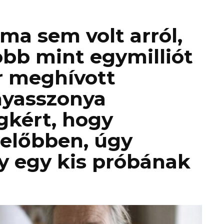
ma sem volt arról,
bb mint egymilliót
r meghívott
nyasszonya
egkért, hogy
lelőbben, úgy
y egy kis próbának