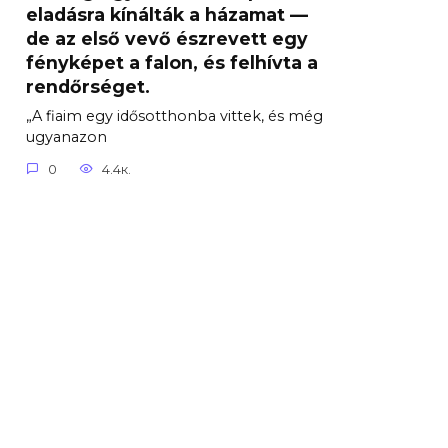
eladásra kínálták a házamat —
de az első vevő észrevett egy
fényképet a falon, és felhívta a
rendőrséget.
„A fiaim egy idősotthonba vittek, és még
ugyanazon
0
4.4к.