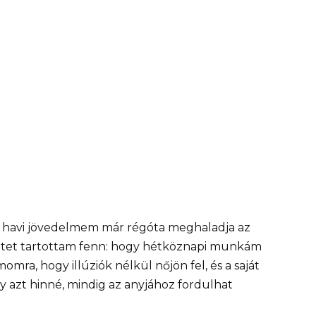
 a havi jövedelmem már régóta meghaladja az
netet tartottam fenn: hogy hétköznapi munkám
omra, hogy illúziók nélkül nőjön fel, és a saját
gy azt hinné, mindig az anyjához fordulhat