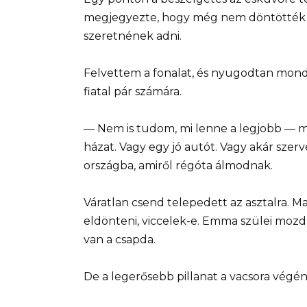
megjegyezte, hogy még nem döntötték e
szeretnének adni.
Felvettem a fonalat, és nyugodtan mon
fiatal pár számára.
— Nem is tudom, mi lenne a legjobb — 
házat. Vagy egy jó autót. Vagy akár sze
országba, amiről régóta álmodnak.
Váratlan csend telepedett az asztalra. 
eldönteni, viccelek-e. Emma szülei mozdu
van a csapda.
De a legerősebb pillanat a vacsora végén 