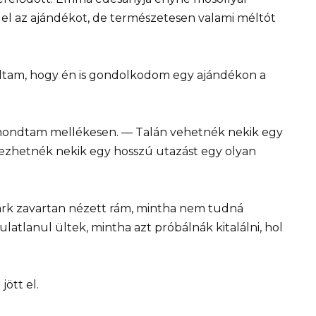
l az ajándékot, de természetesen valami méltót
dtam, hogy én is gondolkodom egy ajándékon a
mondtam mellékesen. — Talán vehetnék nekik egy
rvezhetnék nekik egy hosszú utazást egy olyan
Mark zavartan nézett rám, mintha nem tudná
latlanul ültek, mintha azt próbálnák kitalálni, hol
jött el.