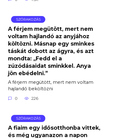
SZÓRAKOZÁS
A férjem megütött, mert nem
voltam hajlandó az anyjához
költözni. Másnap egy sminkes
táskát dobott az ágyra, és azt
mondta: „Fedd el a
zúzódásaidat sminkkel. Anya
jön ebédelni.”
A férjem megütött, mert nem voltam
hajlandó beköltözni
0
226
SZÓRAKOZÁS
A fiaim egy idősotthonba vittek,
és még ugyanazon a napon