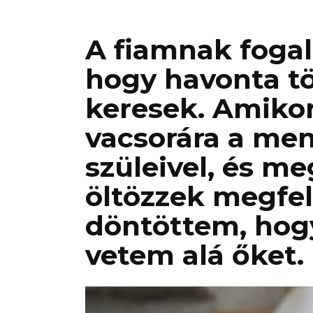
A fiamnak fogal
hogy havonta tö
keresek. Amiko
vacsorára a me
szüleivel, és m
öltözzek megfe
döntöttem, hog
vetem alá őket.