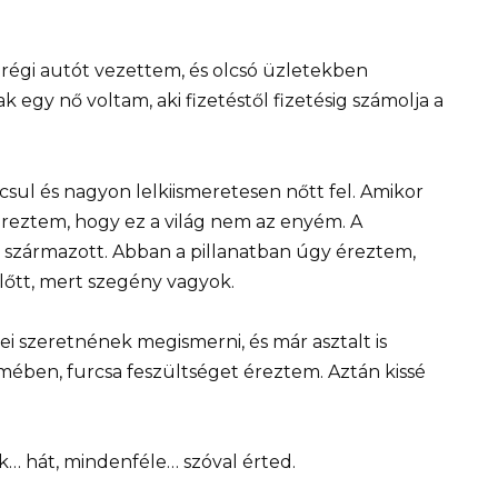
régi autót vezettem, és olcsó üzletekben
 egy nő voltam, aki fizetéstől fizetésig számolja a
sul és nagyon lelkiismeretesen nőtt fel. Amikor
reztem, hogy ez a világ nem az enyém. A
származott. Abban a pillanatban úgy éreztem,
lőtt, mert szegény vagyok.
 szeretnének megismerni, és már asztalt is
mében, furcsa feszültséget éreztem. Aztán kissé
… hát, mindenféle… szóval érted.