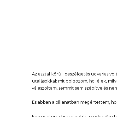
Az asztal körüli beszélgetés udvarias vol
utalásokkal: mit dolgozom, hol élek, mi
válaszoltam, semmit sem szépítve és n
És abban a pillanatban megértettem, hog
Egy ponton a beszélgetés az esküvőre t