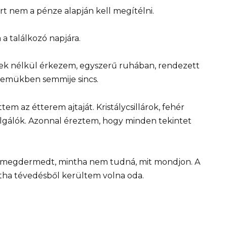
t nem a pénze alapján kell megítélni.
a találkozó napjára.
ek nélkül érkezem, egyszerű ruhában, rendezett
 szemükben semmije sincs.
em az étterem ajtaját. Kristálycsillárok, fehér
zolgálók. Azonnal éreztem, hogy minden tekintet
 megdermedt, mintha nem tudná, mit mondjon. A
tha tévedésből kerültem volna oda.