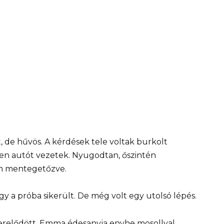
t, de hűvös. A kérdések tele voltak burkolt
lyen autót vezetek. Nyugodtan, őszintén
em mentegetőzve.
y a próba sikerült. De még volt egy utolsó lépés.
erelődött. Emma édesanyja enyhe mosollyal