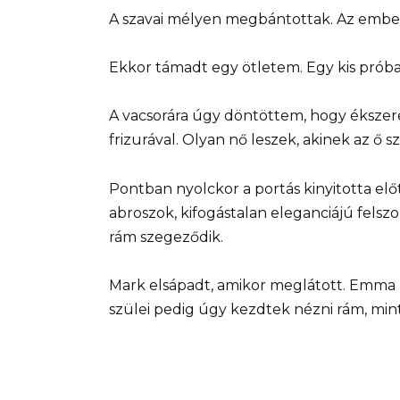
A szavai mélyen megbántottak. Az ember
Ekkor támadt egy ötletem. Egy kis próba 
A vacsorára úgy döntöttem, hogy ékszer
frizurával. Olyan nő leszek, akinek az ő
Pontban nyolckor a portás kinyitotta előtt
abroszok, kifogástalan eleganciájú fels
rám szegeződik.
Mark elsápadt, amikor meglátott. Emma
szülei pedig úgy kezdtek nézni rám, min