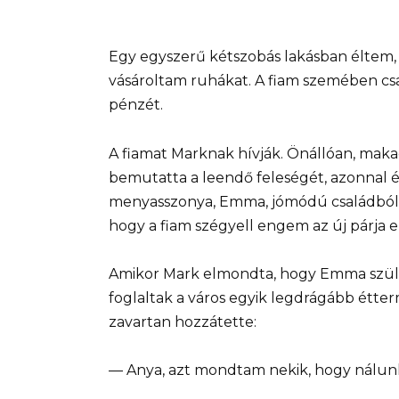
Egy egyszerű kétszobás lakásban éltem, 
vásároltam ruhákat. A fiam szemében csak
pénzét.
A fiamat Marknak hívják. Önállóan, makac
bemutatta a leendő feleségét, azonnal é
menyasszonya, Emma, jómódú családból 
hogy a fiam szégyell engem az új párja e
Amikor Mark elmondta, hogy Emma szülei
foglaltak a város egyik legdrágább étter
zavartan hozzátette:
— Anya, azt mondtam nekik, hogy nálunk