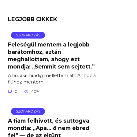
LEGJOBB CIKKEK
SZÓRAKOZÁS
Feleségül mentem a legjobb
barátomhoz, aztán
meghallottam, ahogy ezt
mondja: „Semmit sem sejtett.”
A fiú, aki mindig mellettem állt Ahhoz a
fiúhoz mentem
0
409
SZÓRAKOZÁS
A fiam felhívott, és suttogva
mondta: „Apa… ő nem ébred
fel” — de az eltűnt