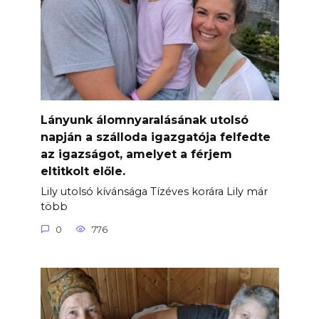
Lányunk álomnyaralásának utolsó
napján a szálloda igazgatója felfedte
az igazságot, amelyet a férjem
eltitkolt előle.
Lily utolsó kívánsága Tízéves korára Lily már
több
0
776