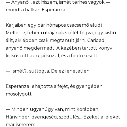
— Anyanő… azt hiszem, ismét terhes vagyok —
mondta halkan Esperanza.
Karjaiban egy pár hónapos csecsemő aludt.
Mellette, fehér ruhájának szélét fogva, egy kisfiú
állt, aki éppen csak megtanult járni. Caridad
anyanő megdermedt. A kezében tartott könyv
kicsúszott az ujjai közül, és a földre esett.
— Ismét?.. suttogta. De ez lehetetlen.
Esperanza lehajtotta a fejét, és gyengéden
mosolygott.
— Minden ugyanúgy van, mint korábban.
Hányinger, gyengeség, szédülés… Ezeket a jeleket
már ismerem.