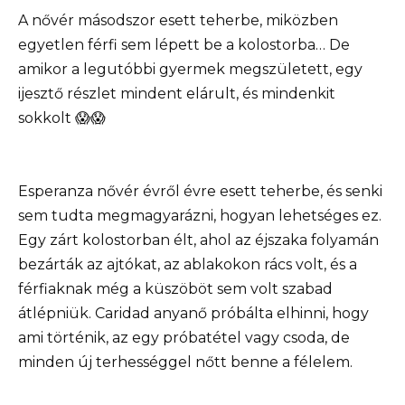
A nővér másodszor esett teherbe, miközben
egyetlen férfi sem lépett be a kolostorba… De
amikor a legutóbbi gyermek megszületett, egy
ijesztő részlet mindent elárult, és mindenkit
sokkolt 😱😱
Esperanza nővér évről évre esett teherbe, és senki
sem tudta megmagyarázni, hogyan lehetséges ez.
Egy zárt kolostorban élt, ahol az éjszaka folyamán
bezárták az ajtókat, az ablakokon rács volt, és a
férfiaknak még a küszöböt sem volt szabad
átlépniük. Caridad anyanő próbálta elhinni, hogy
ami történik, az egy próbatétel vagy csoda, de
minden új terhességgel nőtt benne a félelem.