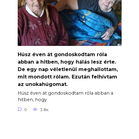
Húsz éven át gondoskodtam róla
abban a hitben, hogy hálás lesz érte.
De egy nap véletlenül meghallottam,
mit mondott rólam. Ezután felhívtam
az unokahúgomat.
Húsz éven át gondoskodtam róla abban a
hitben, hogy
0
3.8к.