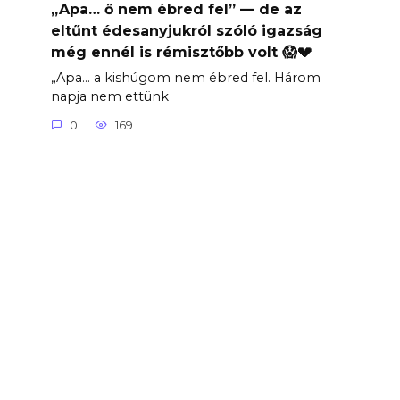
„Apa… ő nem ébred fel” — de az
eltűnt édesanyjukról szóló igazság
még ennél is rémisztőbb volt 😱💔
„Apa… a kishúgom nem ébred fel. Három
napja nem ettünk
0
169