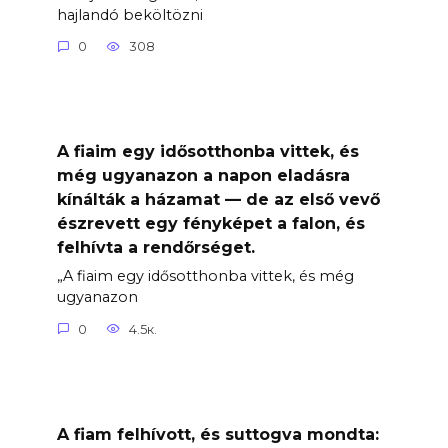
hajlandó beköltözni
0
308
A fiaim egy idősotthonba vittek, és
még ugyanazon a napon eladásra
kínálták a házamat — de az első vevő
észrevett egy fényképet a falon, és
felhívta a rendőrséget.
„A fiaim egy idősotthonba vittek, és még
ugyanazon
0
4.5к.
A fiam felhívott, és suttogva mondta: