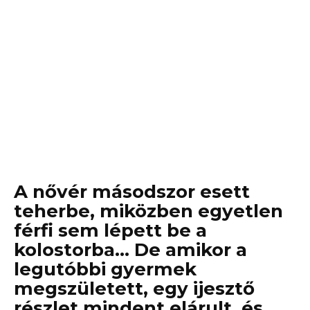
A nővér másodszor esett
teherbe, miközben egyetlen
férfi sem lépett be a
kolostorba… De amikor a
legutóbbi gyermek
megszületett, egy ijesztő
részlet mindent elárult, és