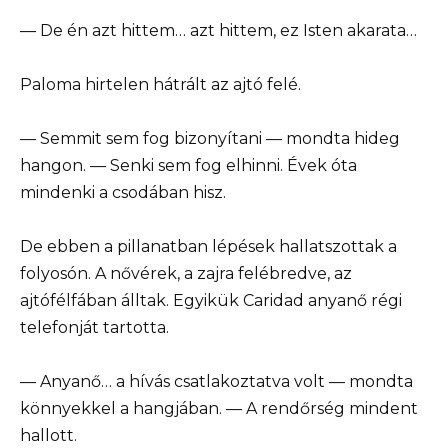
— De én azt hittem… azt hittem, ez Isten akarata…
Paloma hirtelen hátrált az ajtó felé.
— Semmit sem fog bizonyítani — mondta hideg
hangon. — Senki sem fog elhinni. Évek óta
mindenki a csodában hisz.
De ebben a pillanatban lépések hallatszottak a
folyosón. A nővérek, a zajra felébredve, az
ajtófélfában álltak. Egyikük Caridad anyanő régi
telefonját tartotta.
— Anyanő… a hívás csatlakoztatva volt — mondta
könnyekkel a hangjában. — A rendőrség mindent
hallott.