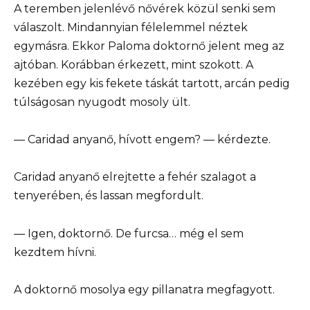
A teremben jelenlévő nővérek közül senki sem
válaszolt. Mindannyian félelemmel néztek
egymásra. Ekkor Paloma doktornő jelent meg az
ajtóban. Korábban érkezett, mint szokott. A
kezében egy kis fekete táskát tartott, arcán pedig
túlságosan nyugodt mosoly ült.
— Caridad anyanő, hívott engem? — kérdezte.
Caridad anyanő elrejtette a fehér szalagot a
tenyerében, és lassan megfordult.
— Igen, doktornő. De furcsa… még el sem
kezdtem hívni.
A doktornő mosolya egy pillanatra megfagyott.