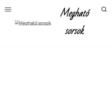
Перейти
Megható
к
содержанию
sorsok