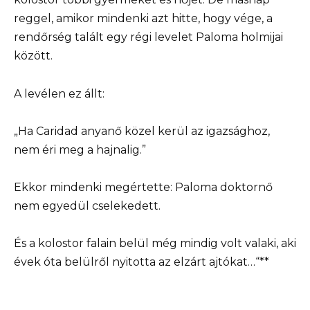
reggel, amikor mindenki azt hitte, hogy vége, a
rendőrség talált egy régi levelet Paloma holmijai
között.
A levélen ez állt:
„Ha Caridad anyanő közel kerül az igazsághoz,
nem éri meg a hajnalig.”
Ekkor mindenki megértette: Paloma doktornő
nem egyedül cselekedett.
És a kolostor falain belül még mindig volt valaki, aki
évek óta belülről nyitotta az elzárt ajtókat…“**