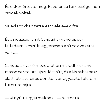
És ekkor értette meg: Esperanza terhességei nem
csodák voltak.
Valaki titokban tette ezt vele évek óta.
És az igazság, amit Caridad anyanő éppen
felfedezni készült, egyenesen a sírhoz vezette
volna…
Caridad anyanő mozdulatlan maradt néhány
másodpercig. Az újszülött sírt, és a kis sebtapasz
alatt látható piros ponttól vérfagyasztó félelem
futott át rajta.
— Ki nyúlt a gyermekhez… — suttogta.