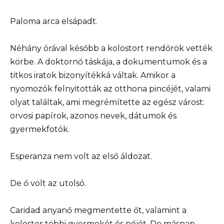
Paloma arca elsápadt.
Néhány órával később a kolostort rendőrök vették
körbe. A doktornő táskája, a dokumentumok és a
titkos iratok bizonyítékká váltak. Amikor a
nyomozók felnyitották az otthona pincéjét, valami
olyat találtak, ami megrémítette az egész várost:
orvosi papírok, azonos nevek, dátumok és
gyermekfotók.
Esperanza nem volt az első áldozat.
De ő volt az utolsó.
Caridad anyanő megmentette őt, valamint a
kolostor többi gyermekét és nőjét. De másnap