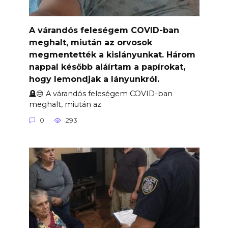
A várandós feleségem COVID-ban
meghalt, miután az orvosok
megmentették a kislányunkat. Három
nappal később aláírtam a papírokat,
hogy lemondjak a lányunkról.
🪦😔 A várandós feleségem COVID-ban
meghalt, miután az
0
293