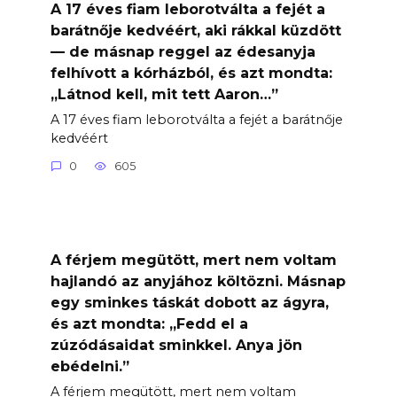
A 17 éves fiam leborotválta a fejét a
barátnője kedvéért, aki rákkal küzdött
— de másnap reggel az édesanyja
felhívott a kórházból, és azt mondta:
„Látnod kell, mit tett Aaron…”
A 17 éves fiam leborotválta a fejét a barátnője
kedvéért
0
605
A férjem megütött, mert nem voltam
hajlandó az anyjához költözni. Másnap
egy sminkes táskát dobott az ágyra,
és azt mondta: „Fedd el a
zúzódásaidat sminkkel. Anya jön
ebédelni.”
A férjem megütött, mert nem voltam