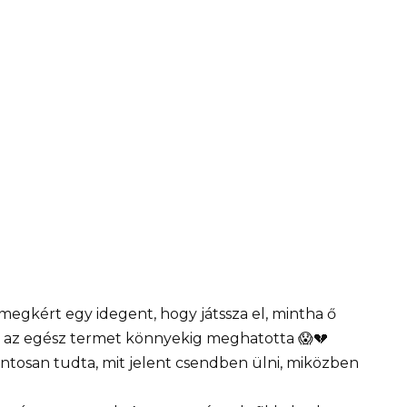
megkért egy idegent, hogy játssza el, mintha ő
az az egész termet könnyekig meghatotta 😱💔
ontosan tudta, mit jelent csendben ülni, miközben