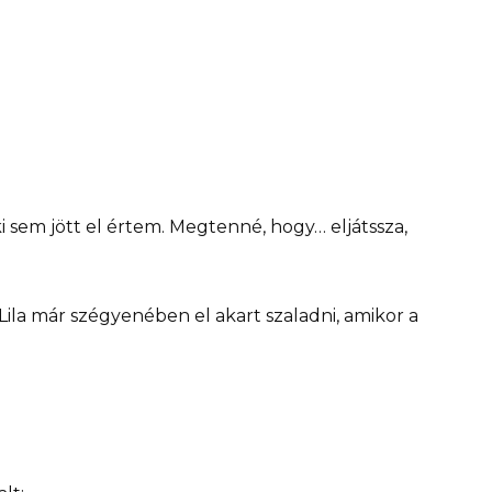
sem jött el értem. Megtenné, hogy… eljátssza,
la már szégyenében el akart szaladni, amikor a