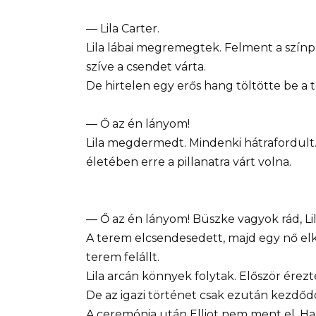
— Lila Carter.
Lila lábai megremegtek. Felment a színpad
szíve a csendet várta.
De hirtelen egy erős hang töltötte be a 
— Ő az én lányom!
Lila megdermedt. Mindenki hátrafordult. E
életében erre a pillanatra várt volna.
— Ő az én lányom! Büszke vagyok rád, Lil
A terem elcsendesedett, majd egy nő elk
terem felállt.
Lila arcán könnyek folytak. Először érez
De az igazi történet csak ezután kezdődö
A ceremónia után Elliot nem ment el. Ha