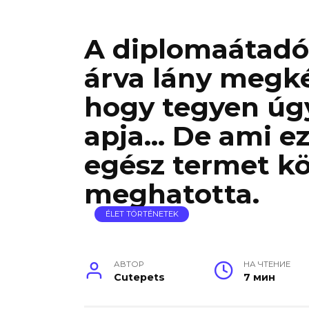
A diplomaátadó
árva lány megké
hogy tegyen úgy
apja… De ami ez
egész termet k
meghatotta.
ÉLET TÖRTÉNETEK
АВТОР
НА ЧТЕНИЕ
Cutepets
7 мин