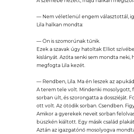
A szemébe nézett, majd halkan megszóla
— Nem véletlenül engem választottál, i
Lila halkan mondta:
— Ön is szomorúnak tűnik.
Ezek a szavak úgy hatoltak Elliot szívéb
kislányát. Azóta senki sem mondta neki,
megfogta Lila kezét.
— Rendben, Lila. Ma én leszek az apukád
A terem tele volt. Mindenki mosolygott, f
sorban ült, és szorongatta a dossziéját. F
ott volt. Az ötödik sorban. Csendben. Fig
Amikor a gyerekek neveit sorban felolvast
büszkén kiáltott. Egy másik család plaká
Aztán az igazgatónő mosolyogva mondta