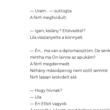
— Uram… — suttogta.
A férfi megfordult.
— Igen, kislány? Eltévedtél?
Lila visszanyelte a könnyeit.
— Én… ma van a diplomaosztóm. De senki 
mintha ma Ön lenne az apukám?
A férfi megdermedt.
Néhány másodpercig nem szólt semmit. Li
férfi lassan letérdelt elé.
— Hogy hívnak?
— Lila.
— Én Elliot vagyok.