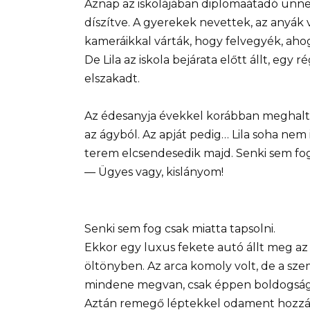
Aznap az iskolájában diplomaátadó ünnep
díszítve. A gyerekek nevettek, az anyák 
kameráikkal várták, hogy felvegyék, aho
De Lila az iskola bejárata előtt állt, egy
elszakadt.
Az édesanyja évekkel korábban meghalt. 
az ágyból. Az apját pedig… Lila soha nem 
terem elcsendesedik majd. Senki sem fogj
— Ügyes vagy, kislányom!
Senki sem fog csak miatta tapsolni.
Ekkor egy luxus fekete autó állt meg az is
öltönyben. Az arca komoly volt, de a sze
mindene megvan, csak éppen boldogsága n
Aztán remegő léptekkel odament hozzá