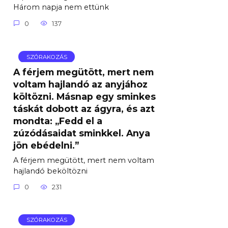
Három napja nem ettünk
0
137
SZÓRAKOZÁS
A férjem megütött, mert nem
voltam hajlandó az anyjához
költözni. Másnap egy sminkes
táskát dobott az ágyra, és azt
mondta: „Fedd el a
zúzódásaidat sminkkel. Anya
jön ebédelni.”
A férjem megütött, mert nem voltam
hajlandó beköltözni
0
231
SZÓRAKOZÁS