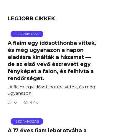
LEGJOBB CIKKEK
SZÓRAKOZÁS
A fiaim egy idősotthonba vittek,
és még ugyanazon a napon
eladásra kínálták a házamat —
de az első vevő észrevett egy
fényképet a falon, és felhívta a
rendőrséget.
„A fiaim egy idősotthonba vittek, és még
ugyanazon
0
4.4к.
SZÓRAKOZÁS
A 17 éves fiam leborotválta a