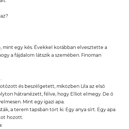
lt:
gaz?
e, mint egy kés. Évekkel korábban elvesztette a
 hogy a fájdalom látszik a szemében. Finoman
.
otózott és beszélgetett, miközben Lila az első
olyton hátranézett, félve, hogy Elliot elmegy. De ő
yelmesen. Mint egy igazi apa.
ák, a terem tapsban tört ki. Egy anya sírt. Egy apa
tot hozott.
: