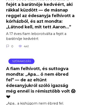
fejét a barátnője kedvéért, aki
rákkal küzdött — de másnap
reggel az édesanyja felhívott a
kórházból, és azt mondta:
„Látnod kell, mit tett Aaron…”
A 17 éves fiam leborotválta a fejét a
barátnője kedvéért
0
441
SZÓRAKOZÁS
A fiam felhívott, és suttogva
mondta: „Apa… ő nem ébred
fel” — de az eltűnt
édesanyjukról szóló igazság
még ennél is rémisztőbb volt 😱
💔
„Apa… a kishúgom nem ébred fel.