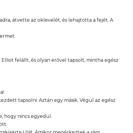
ra, átvette az oklevelét, és lehajtotta a fejét. A
termet:
lliot felállt, és olyan erővel tapsolt, mintha egész
a!
ezdett tapsolni. Aztán egy másik. Végül az egész
te, hogy nincs egyedül.
tt.
zakísérte Lilát. Amikor megérkeztek a régi