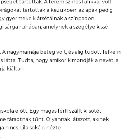
séget tartottak. A terem színes lufikkal volt
virágokat tartottak a kezükben, az apák pedig
gy gyermekeik átsétálnak a színpadon.
 régi sárga ruhában, amelynek a szegélye kissé
A nagymamája beteg volt, és alig tudott felkelni
is látta. Tudta, hogy amikor kimondják a nevét, a
a kiáltani:
kola előtt. Egy magas férfi szállt ki sötét
me fáradtnak tűnt. Olyannak látszott, akinek
incs. Lila sokáig nézte.
.